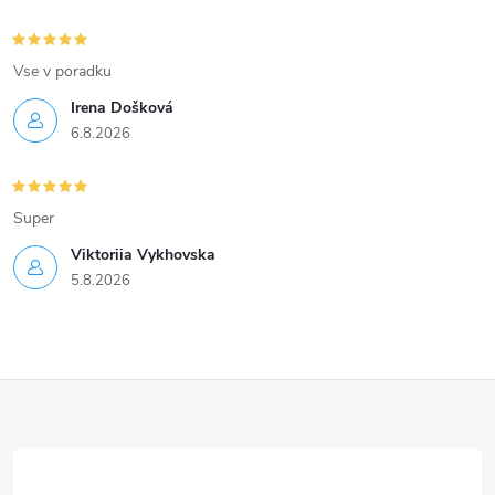
Vse v poradku
Irena Došková
6.8.2026
Super
Viktoriia Vykhovska
5.8.2026
Z
á