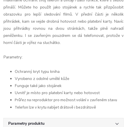
maximálně ochránit svůj telefon a uvítají i další funkce, které s sebou
přináší. Můžete ho použít jako stojánek a rychle tak přizpůsobit
obrazovku pro lepší sledování filmů. V přední části je několik
přihrádek, kam se vejde drobná hotovost nebo platební karty. Navíc
jsou přihrádky rovnou na dvou stránkách, takže plně nahradí
peněženku. I se zavřeným pouzdrem se dá telefonovat, protože v
horní části je výřez na sluchátko.
Parametry:
Ochranný kryt typu kniha
Vyrobeno z odolné umělé kůže
Funguje také jako stojánek
Uvnitř je místo pro platební karty nebo hotovost
Průřez na reproduktor pro možnost volání v zavřeném stavu
Telefon lze v krytu nabíjet drátově i bezdrátově
Parametry produktu