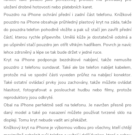
uložení drobné hotovosti nebo platebních karet.
Pouzdro na iPhone ochrání přední i zadní část telefonu. Knížkové
pouzdro na iPhone obsahuje průhledný plastový kryt na záda, takže
do pouzdra telefon pohodlně vložíte a pak už stačí jen zavřít přední
částí, kterou rychle připevníte. Umělá kůže je dostatečně odolná a
po ušpinění stačí pouzdro jen otřít vlhkým hadříkem. Povrch je navíc
lehce zdrsněný a lépe se tak bude držet v jedné ruce.
Kryt na iPhone podporuje bezdrátové nabíjení, takže nemusíte
pouzdro z telefonu sundavat. Také ale lze telefon nabíjet kabelem,
protože má ve spodní části vyveden průřez na nabíjecí konektor.
Také ostatní ovládací prvky jsou zachovány, takže můžete ovládat
hlasitost, fotografovat a poslouchat hudbu nebo filmy, protože
reproduktory jsou odkryté.
Obal na iPhone perfektně sedí na telefonu. Je navržen přesně pro
daný model a také po nasazení můžete používat tvrzené sklo na
displeji. Tomu kryt nebude vadit ani překážet.
Knížkový kryt na iPhone je výbornou volbou pro všechny, kteří chtějí