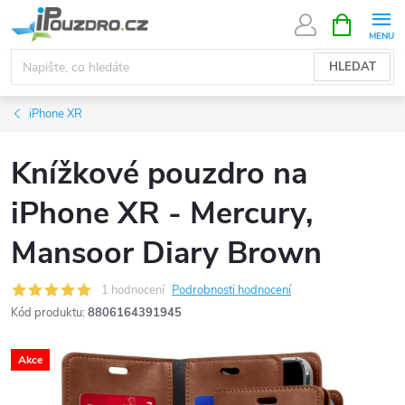
Přejít
NÁKUPNÍ
KOŠÍK
na
obsah
HLEDAT
iPhone XR
Knížkové pouzdro na
iPhone XR - Mercury,
Mansoor Diary Brown
1 hodnocení
Podrobnosti hodnocení
Kód produktu:
8806164391945
Akce