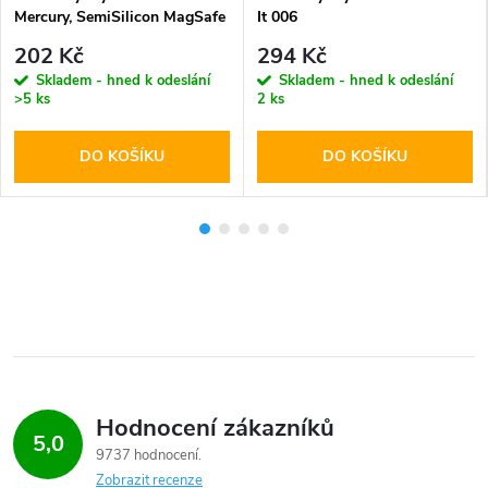
Mercury, SemiSilicon MagSafe
It 006
Red
202 Kč
294 Kč
Skladem - hned k odeslání
Skladem - hned k odeslání
>5 ks
2 ks
DO KOŠÍKU
DO KOŠÍKU
Hodnocení zákazníků
5,0
9737 hodnocení
Zobrazit recenze