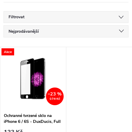
Filtrovat
Ř
Nejprodávanější
a
Nejlevnější
V
Akce
Nejdražší
z
ý
Abecedně
e
p
n
i
–23 %
174 Kč
í
s
p
Ochranné tvrzené sklo na
iPhone 6 / 6S - DuxDucis, Full
p
Glass Black