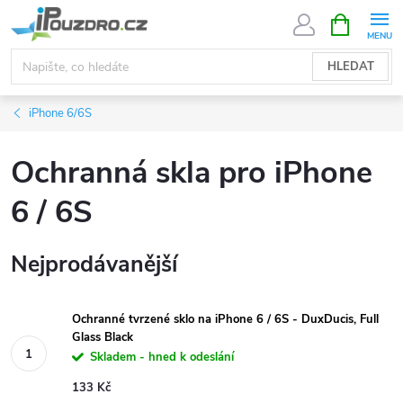
Přejít
NÁKUPNÍ
KOŠÍK
na
obsah
HLEDAT
iPhone 6/6S
Ochranná skla pro iPhone
6 / 6S
Nejprodávanější
Ochranné tvrzené sklo na iPhone 6 / 6S - DuxDucis, Full
Glass Black
Skladem - hned k odeslání
133 Kč