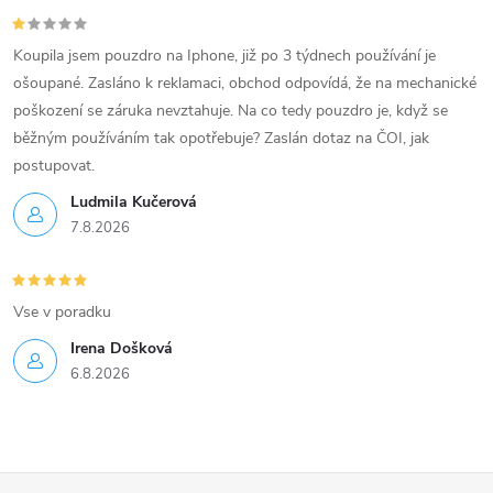
u
Koupila jsem pouzdro na Iphone, již po 3 týdnech používání je
ošoupané. Zasláno k reklamaci, obchod odpovídá, že na mechanické
poškození se záruka nevztahuje. Na co tedy pouzdro je, když se
běžným používáním tak opotřebuje? Zaslán dotaz na ČOI, jak
postupovat.
Ludmila Kučerová
7.8.2026
Vse v poradku
Irena Došková
6.8.2026