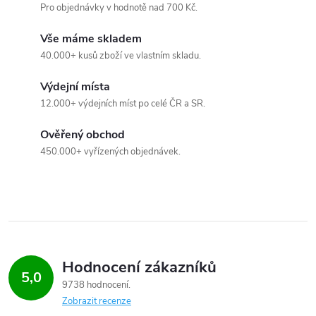
í
Pro objednávky v hodnotě nad 700 Kč.
p
Vše máme skladem
40.000+ kusů zboží ve vlastním skladu.
r
Výdejní místa
v
12.000+ výdejních míst po celé ČR a SR.
k
Ověřený obchod
y
450.000+ vyřízených objednávek.
v
ý
p
i
Hodnocení zákazníků
5,0
9738 hodnocení
s
Zobrazit recenze