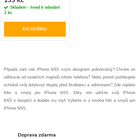
r
133 Kč
r
Skladem - hned k odeslání
2 ks
o
o
DO KOŠÍKU
d
d
u
u
O
k
k
v
Připadá vám váš iPhone 6/6S svým designem jednotvárný? Chcete se
t
odlišovat od ostatních majitelů tohoto telefonu? Nebo prostě potřebujete
l
t
ochránit svůj dotykový displej před škrábanci a odřeninami? Zde najdete
ů
á
fólie a vinyly pro iPhone 6/6S. Díky nim udržíte svůj iPhone
ů
6/6S v bezpečí a dodáte mu styl! Vyberte si z mnoha fólií a vinylů pro
d
iPhone 6/6S.
a
c
Doprava zdarma