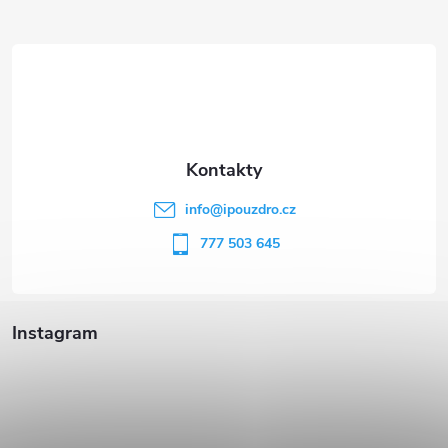
Z
á
p
a
t
info
@
ipouzdro.cz
í
777 503 645
Instagram