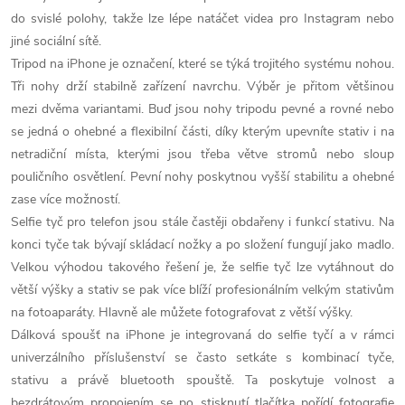
v
do svislé polohy, takže lze lépe natáčet videa pro Instagram nebo
jiné sociální sítě.
ý
Tripod na iPhone je označení, které se týká trojitého systému nohou.
Tři nohy drží stabilně zařízení navrchu. Výběr je přitom většinou
p
mezi dvěma variantami. Buď jsou nohy tripodu pevné a rovné nebo
i
se jedná o ohebné a flexibilní části, díky kterým upevníte stativ i na
netradiční místa, kterými jsou třeba větve stromů nebo sloup
s
pouličního osvětlení. Pevní nohy poskytnou vyšší stabilitu a ohebné
u
zase více možností.
Selfie tyč pro telefon jsou stále častěji obdařeny i funkcí stativu. Na
konci tyče tak bývají skládací nožky a po složení fungují jako madlo.
Velkou výhodou takového řešení je, že selfie tyč lze vytáhnout do
větší výšky a stativ se pak více blíží profesionálním velkým stativům
na fotoaparáty. Hlavně ale můžete fotografovat z větší výšky.
Dálková spoušť na iPhone je integrovaná do selfie tyčí a v rámci
univerzálního příslušenství se často setkáte s kombinací tyče,
stativu a právě bluetooth spouště. Ta poskytuje volnost a
bezdrátovým propojením se po stisknutí tlačítka pořídí fotografie