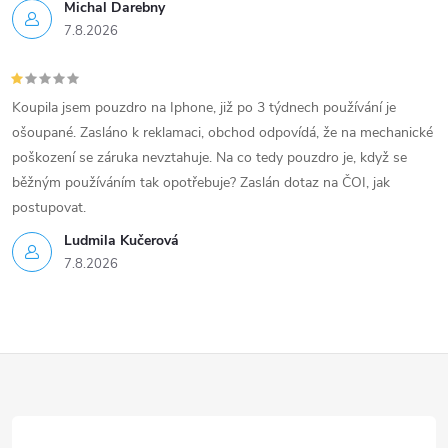
Michal Darebny
7.8.2026
Koupila jsem pouzdro na Iphone, již po 3 týdnech používání je
ošoupané. Zasláno k reklamaci, obchod odpovídá, že na mechanické
poškození se záruka nevztahuje. Na co tedy pouzdro je, když se
běžným používáním tak opotřebuje? Zaslán dotaz na ČOI, jak
postupovat.
Ludmila Kučerová
7.8.2026
Z
á