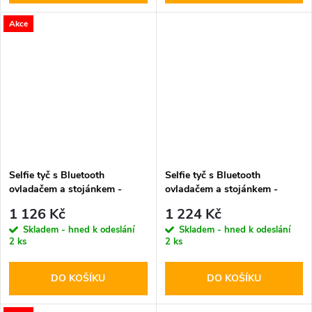
Akce
Selfie tyč s Bluetooth
Selfie tyč s Bluetooth
ovladačem a stojánkem -
ovladačem a stojánkem -
Spigen, S571W MagSafe
Spigen, S580W MagSafe
1 126 Kč
1 224 Kč
Black
Black
Skladem - hned k odeslání
Skladem - hned k odeslání
2 ks
2 ks
DO KOŠÍKU
DO KOŠÍKU