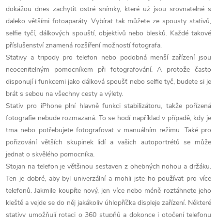
v
dokážou dnes zachytit ostré snímky, které už jsou srovnatelné s
l
daleko většími fotoaparáty. Vybírat tak můžete ze spousty stativů,
á
selfie tyčí, dálkových spouští, objektivů nebo blesků. Každé takové
příslušenství znamená rozšíření možností fotografa.
d
Stativy a tripody pro telefon nebo podobná menší zařízení jsou
neocenitelným pomocníkem při fotografování. A protože často
a
disponují i funkcemi jako dálková spoušť nebo selfie tyč, budete si je
c
brát s sebou na všechny cesty a výlety.
Stativ pro iPhone plní hlavně funkci stabilizátoru, takže pořízená
í
fotografie nebude rozmazaná. To se hodí například v případě, kdy je
p
tma nebo potřebujete fotografovat v manuálním režimu. Také pro
pořizování větších skupinek lidí a vašich autoportrétů se může
r
jednat o skvělého pomocníka.
Stojan na telefon je většinou sestaven z ohebných nohou a držáku.
v
Ten je dobré, aby byl univerzální a mohli jste ho používat pro více
k
telefonů. Jakmile koupíte nový, jen více nebo méně roztáhnete jeho
kleště a vejde se do něj jakákoliv úhlopříčka displeje zařízení. Některé
y
stativy umožňují rotaci o 360 stupňů a dokonce i otočení telefonu