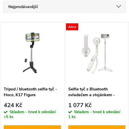
Ř
Nejprodávanější
a
Nejlevnější
V
Akce
Nejdražší
z
ý
Abecedně
e
p
n
i
í
s
p
Tripod / bluetooth selfie tyč -
Selfie tyč s Bluetooth
Hoco, K17 Figure
ovladačem a stojánkem -
p
Spigen, S571W MagSafe
r
424 Kč
1 077 Kč
Beige
r
Skladem - hned k odeslání
Skladem - hned k odeslání
>5 ks
1 ks
o