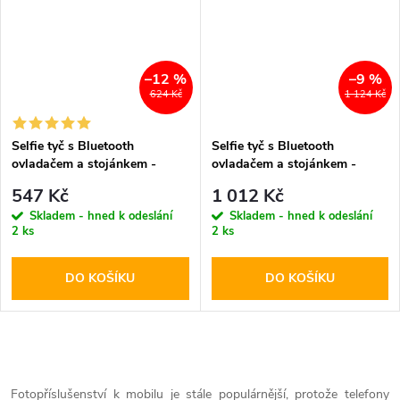
–12 %
–9 %
624 Kč
1 124 Kč
Selfie tyč s Bluetooth
Selfie tyč s Bluetooth
ovladačem a stojánkem -
ovladačem a stojánkem -
Cellularline, Freedom Black
SPIGEN, S540W Black
547 Kč
1 012 Kč
Skladem - hned k odeslání
Skladem - hned k odeslání
2 ks
2 ks
DO KOŠÍKU
DO KOŠÍKU
O
Fotopříslušenství k mobilu je stále populárnější, protože telefony