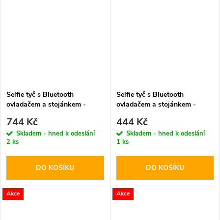
Selfie tyč s Bluetooth
Selfie tyč s Bluetooth
ovladačem a stojánkem -
ovladačem a stojánkem -
Tech-Protect, L03S Selfie
Tech-Protect, L02S Selfie
744 Kč
444 Kč
Stick Tripod White
Stick Tripod
Skladem - hned k odeslání
Skladem - hned k odeslání
2 ks
1 ks
DO KOŠÍKU
DO KOŠÍKU
Akce
Akce