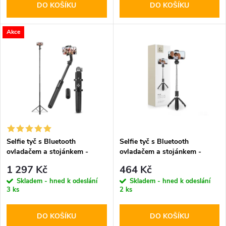
o
DO KOŠÍKU
DO KOŠÍKU
d
d
u
Akce
u
k
k
t
t
ů
ů
Selfie tyč s Bluetooth
Selfie tyč s Bluetooth
ovladačem a stojánkem -
ovladačem a stojánkem -
Spigen, S560W MagSafe
Tech-Protect, L01S Selfie
1 297 Kč
464 Kč
Black
Stick Tripod
Skladem - hned k odeslání
Skladem - hned k odeslání
3 ks
2 ks
DO KOŠÍKU
DO KOŠÍKU