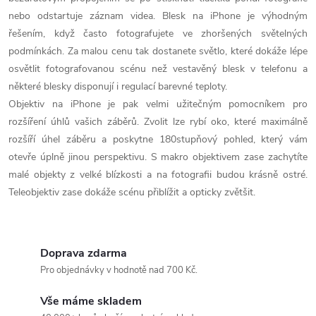
nebo odstartuje záznam videa. Blesk na iPhone je výhodným
řešením, když často fotografujete ve zhoršených světelných
podmínkách. Za malou cenu tak dostanete světlo, které dokáže lépe
osvětlit fotografovanou scénu než vestavěný blesk v telefonu a
některé blesky disponují i regulací barevné teploty.
Objektiv na iPhone je pak velmi užitečným pomocníkem pro
rozšíření úhlů vašich záběrů. Zvolit lze rybí oko, které maximálně
rozšíří úhel záběru a poskytne 180stupňový pohled, který vám
otevře úplně jinou perspektivu. S makro objektivem zase zachytíte
malé objekty z velké blízkosti a na fotografii budou krásně ostré.
Teleobjektiv zase dokáže scénu přiblížit a opticky zvětšit.
Doprava zdarma
Pro objednávky v hodnotě nad 700 Kč.
Vše máme skladem