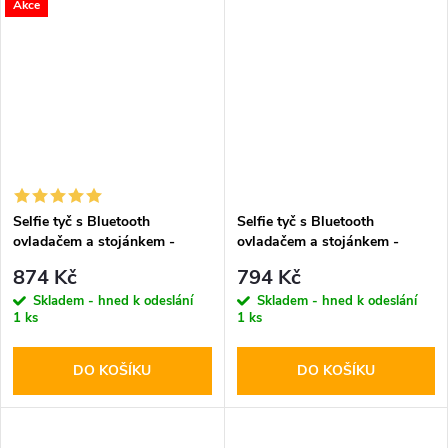
Akce
Selfie tyč s Bluetooth
Selfie tyč s Bluetooth
ovladačem a stojánkem -
ovladačem a stojánkem -
Tech-Protect, L03S Selfie
Tech-Protect, L08S Selfie
874 Kč
794 Kč
Stick Tripod Black
Stick Tripod Black
Skladem - hned k odeslání
Skladem - hned k odeslání
1 ks
1 ks
DO KOŠÍKU
DO KOŠÍKU