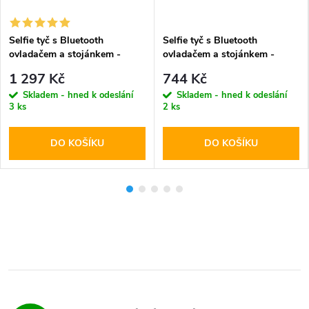
Selfie tyč s Bluetooth
Selfie tyč s Bluetooth
ovladačem a stojánkem -
ovladačem a stojánkem -
Spigen, S560W MagSafe
Tech-Protect, L10S MagSafe
1 297 Kč
744 Kč
Black
Selfie Stick Tripod Pink
Skladem - hned k odeslání
Skladem - hned k odeslání
3 ks
2 ks
DO KOŠÍKU
DO KOŠÍKU