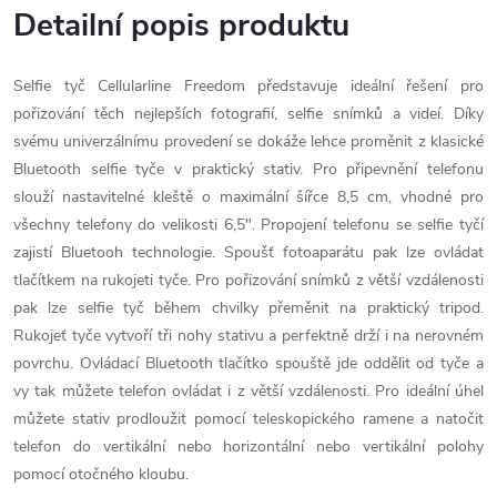
Detailní popis produktu
Selfie tyč Cellularline Freedom představuje ideální řešení pro
pořizování těch nejlepších fotografií, selfie snímků a videí. Díky
svému univerzálnímu provedení se dokáže lehce proměnit z klasické
Bluetooth selfie tyče v praktický stativ. Pro připevnění telefonu
slouží nastavitelné kleště o maximální šířce 8,5 cm, vhodné pro
všechny telefony do velikosti 6,5". Propojení telefonu se selfie tyčí
zajistí Bluetooh technologie. Spoušť fotoaparátu pak lze ovládat
tlačítkem na rukojeti tyče. Pro pořizování snímků z větší vzdálenosti
pak lze selfie tyč během chvilky přeměnit na praktický tripod.
Rukojeť tyče vytvoří tři nohy stativu a perfektně drží i na nerovném
povrchu. Ovládací Bluetooth tlačítko spouště jde oddělit od tyče a
vy tak můžete telefon ovládat i z větší vzdálenosti. Pro ideální úhel
můžete stativ prodloužit pomocí teleskopického ramene a natočit
telefon do vertikální nebo horizontální nebo vertikální polohy
pomocí otočného kloubu.