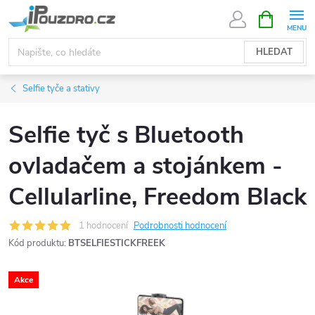
Přejít
NÁKUPNÍ
KOŠÍK
na
obsah
HLEDAT
Selfie tyče a stativy
Selfie tyč s Bluetooth
ovladačem a stojánkem -
Cellularline, Freedom Black
1 hodnocení
Podrobnosti hodnocení
Kód produktu:
BTSELFIESTICKFREEK
Akce