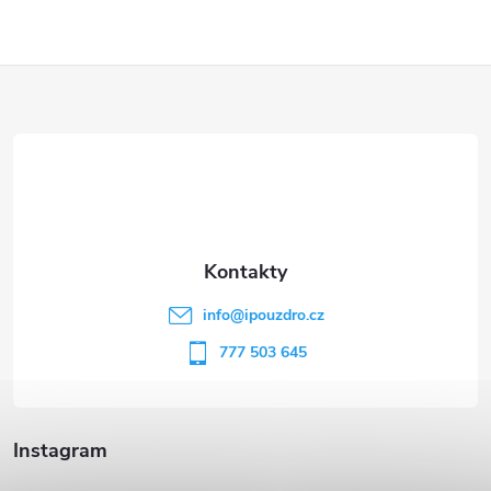
Z
á
p
a
t
info
@
ipouzdro.cz
í
777 503 645
Instagram