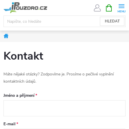
Přejít
NÁKUPNÍ
KOŠÍK
na
obsah
HLEDAT
Domů
Kontakt
Máte nějaké otázky? Zodpovíme je. Prosíme o pečlivé vyplnění
kontaktních údajů.
Jméno a příjmení
E-mail