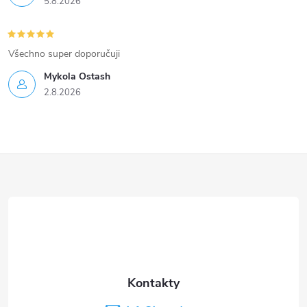
5.8.2026
Všechno super doporučuji
Mykola Ostash
2.8.2026
Z
á
p
a
t