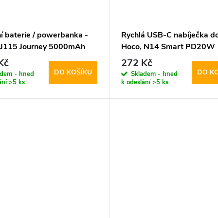
í baterie / powerbanka -
Rychlá USB-C nabíječka do 
 J115 Journey 5000mAh
Hoco, N14 Smart PD20W
Kč
272 Kč
DO KOŠÍKU
DO K
adem - hned
Skladem - hned
ání
>5 ks
k odeslání
>5 ks