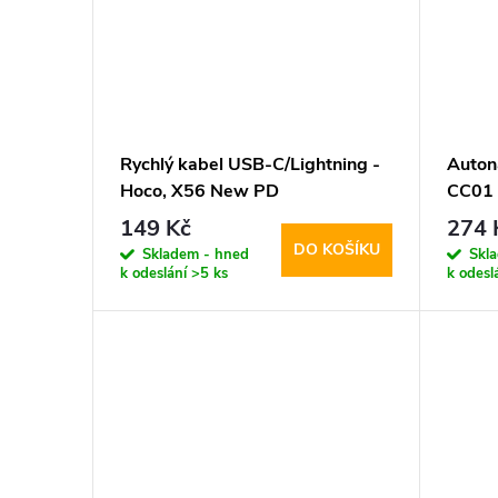
t
ů
Rychlý kabel USB-C/Lightning -
Auton
Hoco, X56 New PD
CC01
149 Kč
274 
DO KOŠÍKU
Skladem - hned
Skl
k odeslání
>5 ks
k odesl