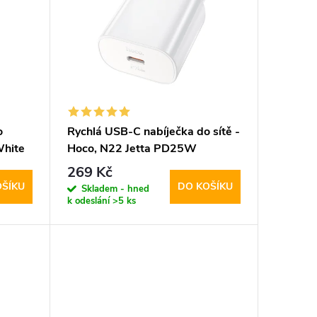
o
Rychlá USB-C nabíječka do sítě -
White
Hoco, N22 Jetta PD25W
269 Kč
OŠÍKU
DO KOŠÍKU
Skladem - hned
k odeslání
>5 ks