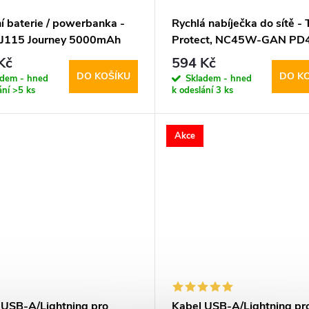
í baterie / powerbanka -
Rychlá nabíječka do sítě - 
 J115 Journey 5000mAh
Protect, NC45W-GAN P
e
White
Kč
594 Kč
DO KOŠÍKU
DO K
adem - hned
Skladem - hned
ání
>5 ks
k odeslání
3 ks
Akce
 USB-A/Lightning pro
Kabel USB-A/Lightning pr