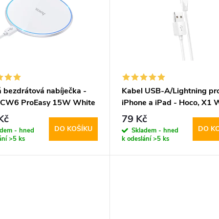
á bezdrátová nabíječka -
Kabel USB-A/Lightning pr
 CW6 ProEasy 15W White
iPhone a iPad - Hoco, X1 
100cm
Kč
79 Kč
DO KOŠÍKU
DO K
adem - hned
Skladem - hned
ání
>5 ks
k odeslání
>5 ks