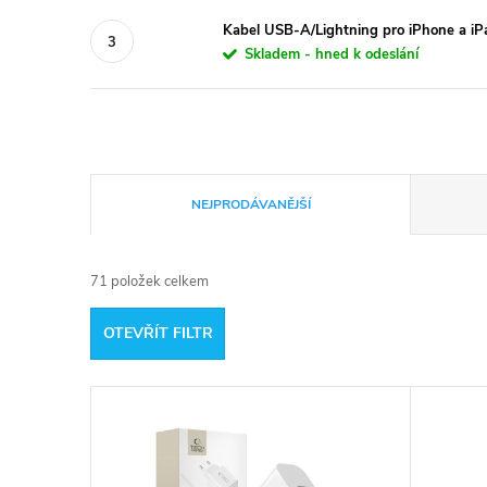
Kabel USB-A/Lightning pro iPhone a i
Skladem - hned k odeslání
Ř
NEJPRODÁVANĚJŠÍ
a
71
položek celkem
z
OTEVŘÍT FILTR
e
V
n
ý
í