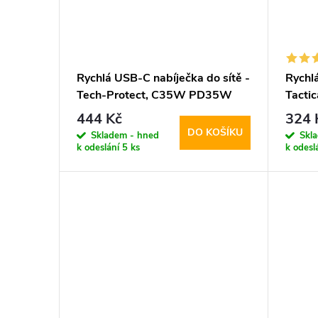
Rychlá USB-C nabíječka do sítě -
Rychlá
Tech-Protect, C35W PD35W
Tactic
White
PD20
444 Kč
324 
DO KOŠÍKU
Skladem - hned
Skl
k odeslání
5 ks
k odesl