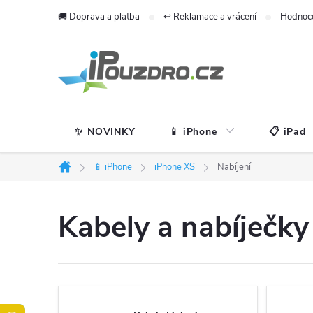
Přejít
🚚 Doprava a platba
↩️ Reklamace a vrácení
Hodnoc
na
obsah
✨ NOVINKY
📱 iPhone
📋 iPad
📱 iPhone
iPhone XS
Nabíjení
Domů
Kabely a nabíječky