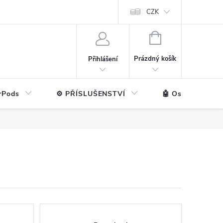
ntakt
💼 Pro firmy
CZK
NÁKUPNÍ
KOŠÍK
Prázdný košík
Přihlášení
rPods
⚙️ PŘÍSLUŠENSTVÍ
🤖 Ostatní značk