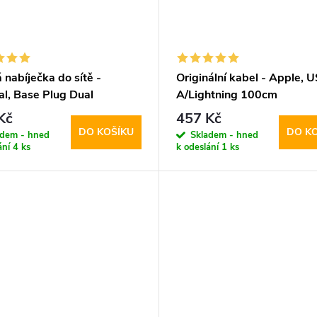
 nabíječka do sítě -
Originální kabel - Apple, 
al, Base Plug Dual
A/Lightning 100cm
W/QC3.0 White
Kč
457 Kč
DO KOŠÍKU
DO K
adem - hned
Skladem - hned
ání
4 ks
k odeslání
1 ks