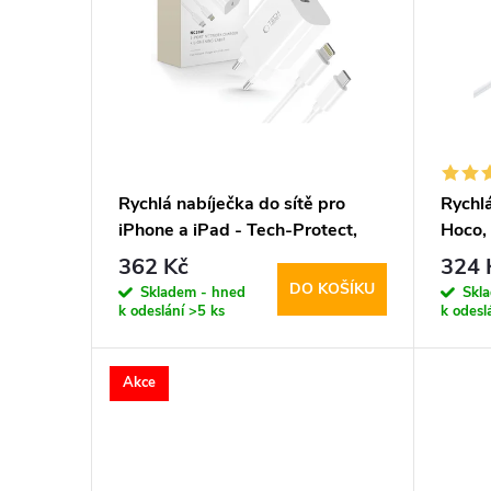
p
p
i
r
s
o
p
d
Rychlá nabíječka do sítě pro
Rychl
iPhone a iPad - Tech-Protect,
Hoco,
r
u
NC20W + Lightning kabel
362 Kč
324 
DO KOŠÍKU
o
Skladem - hned
Skl
k
k odeslání
>5 ks
k odesl
d
t
Akce
u
ů
k