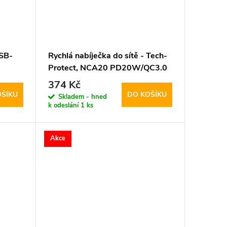
USB-
Rychlá nabíječka do sítě - Tech-
Protect, NCA20 PD20W/QC3.0
+ Lightning kabel
374 Kč
OŠÍKU
DO KOŠÍKU
Skladem - hned
k odeslání
1 ks
Akce