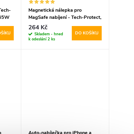
Tech-
Magnetická nálepka pro
D45W
MagSafe nabíjení - Tech-Protect,
Magmat Magnetic Ring Black
264 Kč
OŠÍKU
DO KOŠÍKU
Skladem - hned
k odeslání
2 ks
o
Auto-nabíječka pro iPhone a