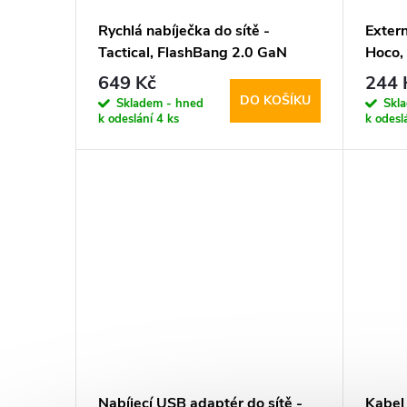
Rychlá nabíječka do sítě -
Extern
Tactical, FlashBang 2.0 GaN
Hoco,
65W White
Whit
649 Kč
244 
DO KOŠÍKU
Skladem - hned
Skl
k odeslání
4 ks
k odesl
Nabíjecí USB adaptér do sítě -
Kabel