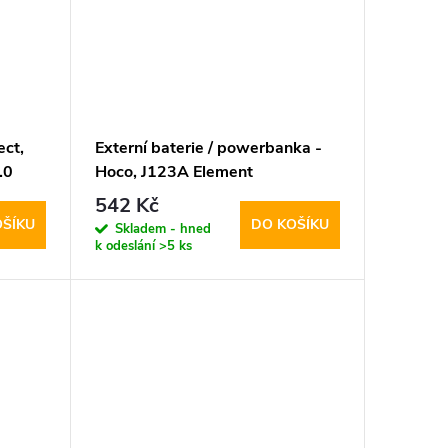
ect,
Externí baterie / powerbanka -
.0
Hoco, J123A Element
20000mAh Black
542 Kč
OŠÍKU
DO KOŠÍKU
Skladem - hned
k odeslání
>5 ks