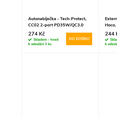
Autonabíječka - Tech-Protect,
Extern
CC02 2-port PD35W/QC3.0
Hoco,
Black
274 Kč
244 
DO KOŠÍKU
Skladem - hned
Skl
k odeslání
3 ks
k odesl