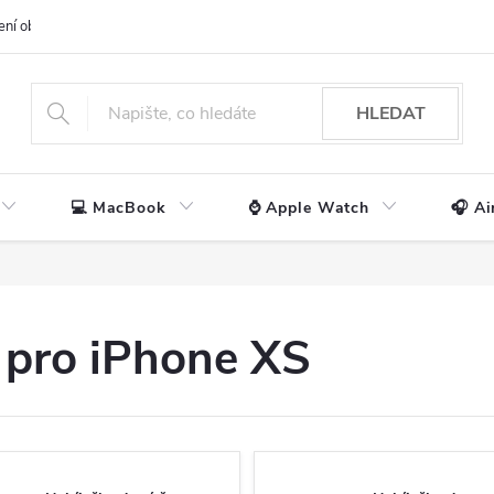
ení obchodu
📃 Obchodní podmínky
🔒 Ochrana os. údajů
📞 Ko
HLEDAT
💻 MacBook
⌚ Apple Watch
🎧 Ai
 pro iPhone XS