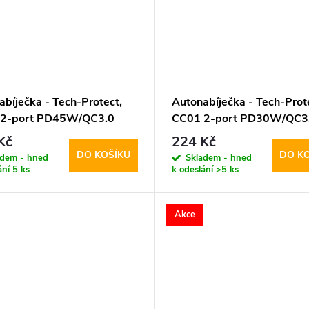
abíječka - Tech-Protect,
Autonabíječka - Tech-Prot
 2-port PD45W/QC3.0
CC01 2-port PD30W/QC3
Kč
224 Kč
DO KOŠÍKU
DO K
adem - hned
Skladem - hned
ání
5 ks
k odeslání
>5 ks
Akce