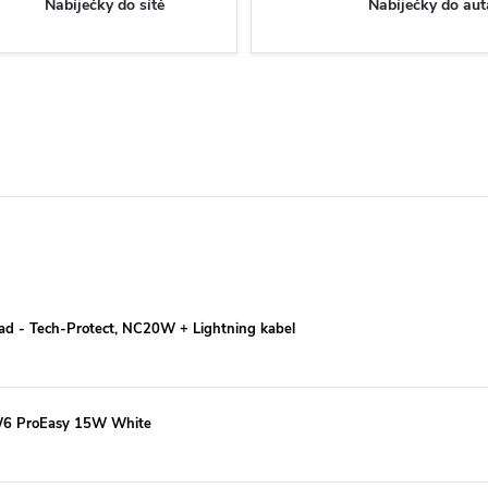
Nabíječky do sítě
Nabíječky do aut
iPad - Tech-Protect, NC20W + Lightning kabel
CW6 ProEasy 15W White