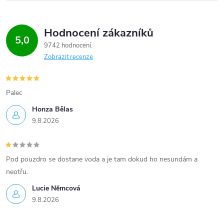
Hodnocení zákazníků
5,0
9742 hodnocení
Zobrazit recenze
Palec
Honza Bělas
9.8.2026
Pod pouzdro se dostane voda a je tam dokud ho nesundám a
neotřu.
Lucie Nĕmcová
9.8.2026