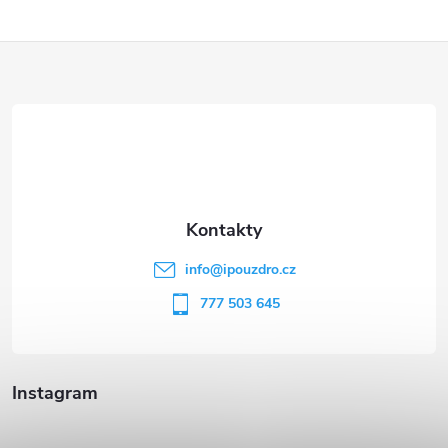
Z
á
p
a
t
info
@
ipouzdro.cz
í
777 503 645
Instagram