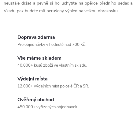
r
neustále držet a pevně si ho uchytíte na opěrce předního sedadla.
Vzadu pak budete mít nerušený výhled na velkou obrazovku.
v
k
y
Doprava zdarma
Pro objednávky v hodnotě nad 700 Kč.
v
Vše máme skladem
ý
40.000+ kusů zboží ve vlastním skladu.
p
Výdejní místa
i
12.000+ výdejních míst po celé ČR a SR.
s
Ověřený obchod
450.000+ vyřízených objednávek.
u