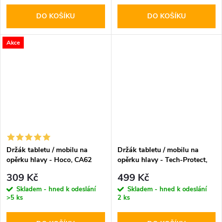
DO KOŠÍKU
DO KOŠÍKU
Akce
Držák tabletu / mobilu na
Držák tabletu / mobilu na
opěrku hlavy - Hoco, CA62
opěrku hlavy - Tech-Protect,
Handsome
V2 Stretchable
309 Kč
499 Kč
Skladem - hned k odeslání
Skladem - hned k odeslání
>5 ks
2 ks