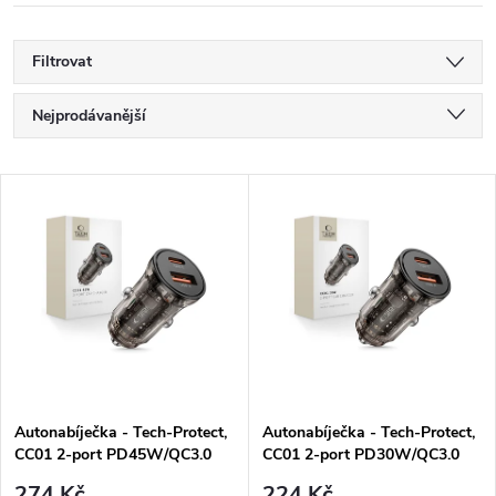
Filtrovat
Ř
Nejprodávanější
a
Nejlevnější
V
Nejdražší
z
ý
Abecedně
e
p
n
i
í
s
p
Autonabíječka - Tech-Protect,
Autonabíječka - Tech-Protect,
CC01 2-port PD45W/QC3.0
CC01 2-port PD30W/QC3.0
p
274 Kč
224 Kč