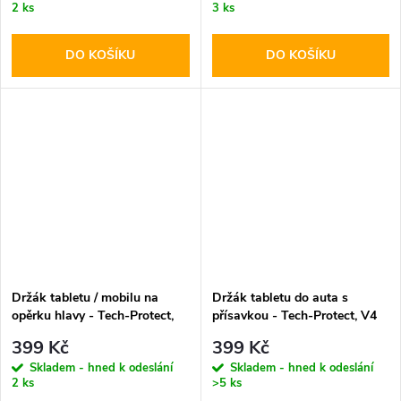
2 ks
3 ks
DO KOŠÍKU
DO KOŠÍKU
Držák tabletu / mobilu na
Držák tabletu do auta s
opěrku hlavy - Tech-Protect,
přísavkou - Tech-Protect, V4
V1 Stretchable
Windshield & Dashboard
399 Kč
399 Kč
Skladem - hned k odeslání
Skladem - hned k odeslání
2 ks
>5 ks