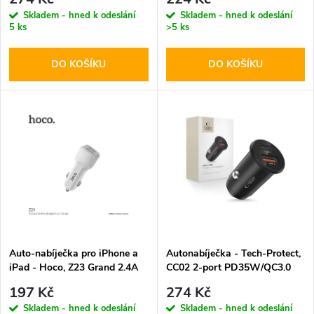
r
r
Skladem - hned k odeslání
Skladem - hned k odeslání
5 ks
>5 ks
o
o
DO KOŠÍKU
DO KOŠÍKU
d
d
u
u
k
k
t
t
ů
ů
Auto-nabíječka pro iPhone a
Autonabíječka - Tech-Protect,
iPad - Hoco, Z23 Grand 2.4A
CC02 2-port PD35W/QC3.0
197 Kč
274 Kč
Skladem - hned k odeslání
Skladem - hned k odeslání