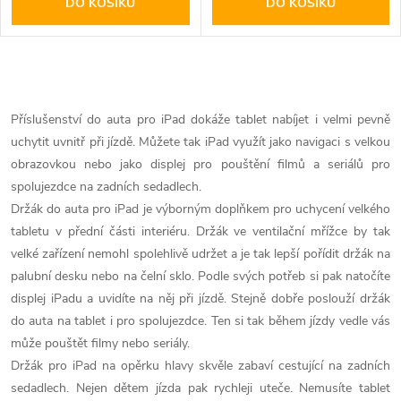
DO KOŠÍKU
DO KOŠÍKU
O
v
Příslušenství do auta pro iPad dokáže tablet nabíjet i velmi pevně
uchytit uvnitř při jízdě. Můžete tak iPad využít jako navigaci s velkou
l
obrazovkou nebo jako displej pro pouštění filmů a seriálů pro
á
spolujezdce na zadních sedadlech.
Držák do auta pro iPad je výborným doplňkem pro uchycení velkého
d
tabletu v přední části interiéru. Držák ve ventilační mřížce by tak
velké zařízení nemohl spolehlivě udržet a je tak lepší pořídit držák na
a
palubní desku nebo na čelní sklo. Podle svých potřeb si pak natočíte
c
displej iPadu a uvidíte na něj při jízdě. Stejně dobře poslouží držák
do auta na tablet i pro spolujezdce. Ten si tak během jízdy vedle vás
í
může pouštět filmy nebo seriály.
p
Držák pro iPad na opěrku hlavy skvěle zabaví cestující na zadních
sedadlech. Nejen dětem jízda pak rychleji uteče. Nemusíte tablet