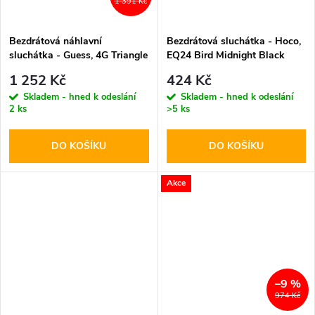
1 391 Kč
Bezdrátová náhlavní
Bezdrátová sluchátka - Hoco,
sluchátka - Guess, 4G Triangle
EQ24 Bird Midnight Black
Logo ENC Brown
1 252 Kč
424 Kč
Skladem - hned k odeslání
Skladem - hned k odeslání
2 ks
>5 ks
DO KOŠÍKU
DO KOŠÍKU
Akce
–9 %
974 Kč