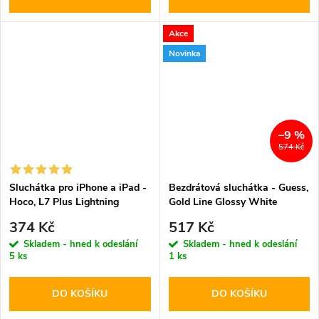
Akce
Novinka
–9 %
574 Kč
Sluchátka pro iPhone a iPad -
Bezdrátová sluchátka - Guess,
Hoco, L7 Plus Lightning
Gold Line Glossy White
374 Kč
517 Kč
Skladem - hned k odeslání
Skladem - hned k odeslání
5 ks
1 ks
DO KOŠÍKU
DO KOŠÍKU