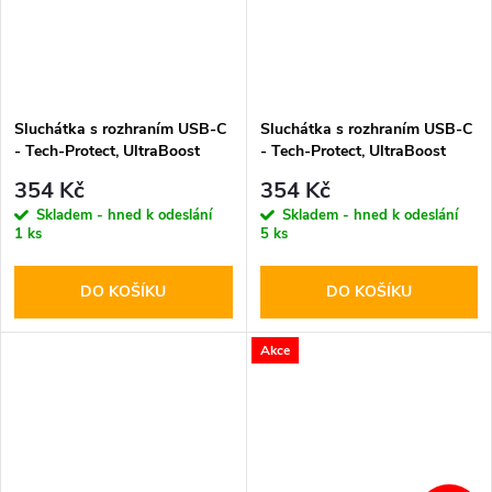
Sluchátka s rozhraním USB-C
Sluchátka s rozhraním USB-C
- Tech-Protect, UltraBoost
- Tech-Protect, UltraBoost
Lightning Core G2 Black
Lightning Core G2 White
354 Kč
354 Kč
Skladem - hned k odeslání
Skladem - hned k odeslání
1 ks
5 ks
DO KOŠÍKU
DO KOŠÍKU
Akce