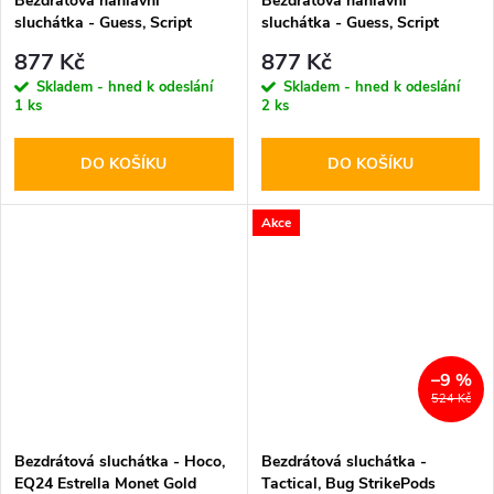
Bezdrátová náhlavní
Bezdrátová náhlavní
sluchátka - Guess, Script
sluchátka - Guess, Script
Metal Logo Pink
Metal Logo Black
877 Kč
877 Kč
Skladem - hned k odeslání
Skladem - hned k odeslání
1 ks
2 ks
DO KOŠÍKU
DO KOŠÍKU
Akce
–9 %
524 Kč
Bezdrátová sluchátka - Hoco,
Bezdrátová sluchátka -
EQ24 Estrella Monet Gold
Tactical, Bug StrikePods