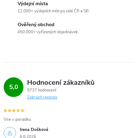
á
Výdejní místa
p
12.000+ výdejních míst po celé ČR a SR.
n
r
í
Ověřený obchod
v
450.000+ vyřízených objednávek.
k
y
v
ý
Hodnocení zákazníků
5,0
9737 hodnocení
p
Zobrazit recenze
i
s
Vse v poradku
u
Irena Došková
6.8.2026