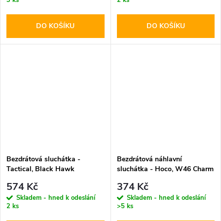
DO KOŠÍKU
DO KOŠÍKU
Bezdrátová sluchátka -
Bezdrátová náhlavní
Tactical, Black Hawk
sluchátka - Hoco, W46 Charm
StrikePods
Black
574 Kč
374 Kč
Skladem - hned k odeslání
Skladem - hned k odeslání
2 ks
>5 ks