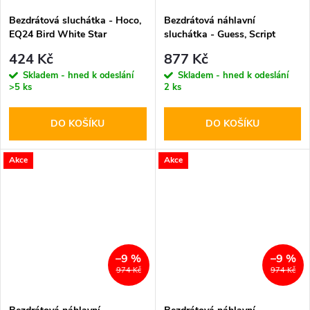
Bezdrátová sluchátka - Hoco,
Bezdrátová náhlavní
EQ24 Bird White Star
sluchátka - Guess, Script
Metal Logo Brown
424 Kč
877 Kč
Skladem - hned k odeslání
Skladem - hned k odeslání
>5 ks
2 ks
DO KOŠÍKU
DO KOŠÍKU
Akce
Akce
–9 %
–9 %
974 Kč
974 Kč