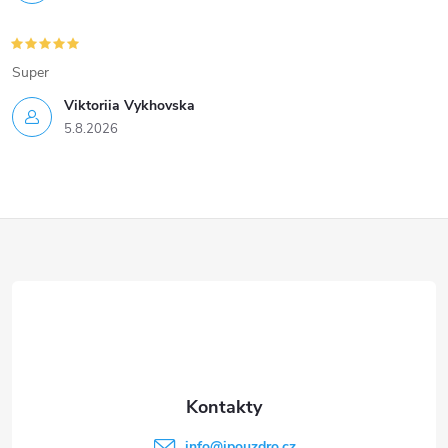
Super
Viktoriia Vykhovska
5.8.2026
Z
á
p
a
t
info
@
ipouzdro.cz