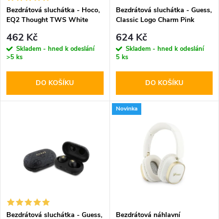
s
p
Bezdrátová sluchátka - Hoco,
Bezdrátová sluchátka - Guess,
EQ2 Thought TWS White
Classic Logo Charm Pink
p
r
462 Kč
624 Kč
r
Skladem - hned k odeslání
Skladem - hned k odeslání
>5 ks
5 ks
o
o
DO KOŠÍKU
DO KOŠÍKU
d
d
u
Novinka
u
k
k
t
t
ů
ů
Bezdrátová sluchátka - Guess,
Bezdrátová náhlavní