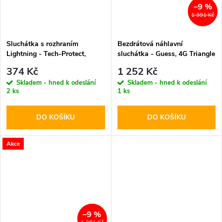
–9 %
1 391 Kč
Sluchátka s rozhraním
Bezdrátová náhlavní
Lightning - Tech-Protect,
sluchátka - Guess, 4G Triangle
UltraBoost Lightning Core G2
Logo ENC Black
374 Kč
1 252 Kč
White
Skladem - hned k odeslání
Skladem - hned k odeslání
2 ks
1 ks
DO KOŠÍKU
DO KOŠÍKU
Akce
–9 %