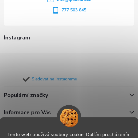
í
777 503 645
Instagram
Sledovat na Instagramu
Populární značky
Informace pro Vás
Blog
Tento web používá soubory cookie. Dalším procházením