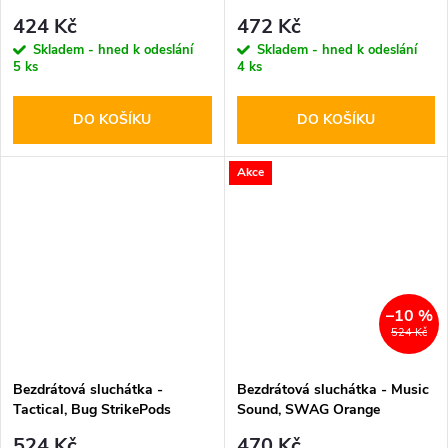
Arctic
424 Kč
472 Kč
Skladem - hned k odeslání
Skladem - hned k odeslání
5 ks
4 ks
DO KOŠÍKU
DO KOŠÍKU
Akce
–10 %
524 Kč
Bezdrátová sluchátka -
Bezdrátová sluchátka - Music
Tactical, Bug StrikePods
Sound, SWAG Orange
CrudeOil
524 Kč
470 Kč