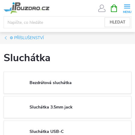
Přejít
NÁKUPNÍ
KOŠÍK
na
obsah
HLEDAT
⚙️ PŘÍSLUŠENSTVÍ
Sluchátka
Bezdrátová sluchátka
Sluchátka 3.5mm jack
Sluchátka USB-C