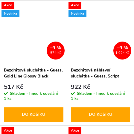
Akce
Akce
Novinka
Novinka
–9 %
–9 %
574 Kč
1 024 Kč
Bezdrátová sluchátka - Guess,
Bezdrátová náhlavní
Gold Line Glossy Black
sluchátka - Guess, Script
Metal Logo ENC Pink
517 Kč
922 Kč
Skladem - hned k odeslání
Skladem - hned k odeslání
1 ks
1 ks
DO KOŠÍKU
DO KOŠÍKU
Akce
Akce