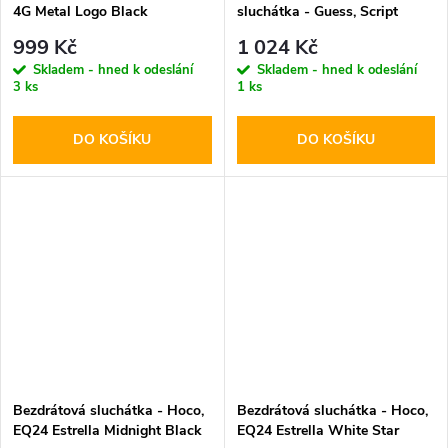
4G Metal Logo Black
sluchátka - Guess, Script
Metal Logo ENC White
999 Kč
1 024 Kč
Skladem - hned k odeslání
Skladem - hned k odeslání
3 ks
1 ks
DO KOŠÍKU
DO KOŠÍKU
Bezdrátová sluchátka - Hoco,
Bezdrátová sluchátka - Hoco,
EQ24 Estrella Midnight Black
EQ24 Estrella White Star