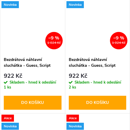
Novinka
Novinka
–9 %
–9 %
1 024 Kč
1 024 Kč
Bezdrátová náhlavní
Bezdrátová náhlavní
sluchátka - Guess, Script
sluchátka - Guess, Script
Metal Logo ENC Black
Metal Logo ENC Orange
922 Kč
922 Kč
Skladem - hned k odeslání
Skladem - hned k odeslání
1 ks
2 ks
DO KOŠÍKU
DO KOŠÍKU
Akce
Akce
Novinka
Novinka