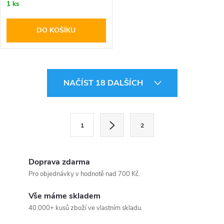
1 ks
DO KOŠÍKU
O
NAČÍST 18 DALŠÍCH
v
l
S
1
2
t
á
r
d
á
Doprava zdarma
a
n
Pro objednávky v hodnotě nad 700 Kč.
k
c
Vše máme skladem
o
40.000+ kusů zboží ve vlastním skladu.
í
v