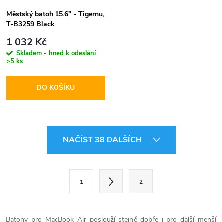
Městský batoh 15.6'' - Tigernu,
T-B3259 Black
1 032 Kč
Skladem - hned k odeslání
>5 ks
DO KOŠÍKU
O
NAČÍST 38 DALŠÍCH
v
l
S
1
2
t
á
r
d
á
Batohy pro MacBook Air poslouží stejně dobře i pro další menší