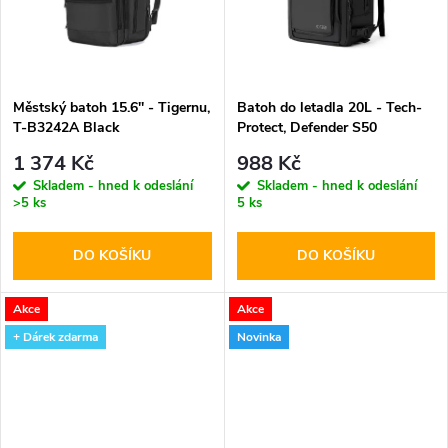
t
t
ů
ů
Městský batoh 15.6'' - Tigernu,
Batoh do letadla 20L - Tech-
T-B3242A Black
Protect, Defender S50
40x20x25 (RYANAIR &
1 374 Kč
988 Kč
WIZZAIR) Black
Skladem - hned k odeslání
Skladem - hned k odeslání
>5 ks
5 ks
DO KOŠÍKU
DO KOŠÍKU
Akce
Akce
+ Dárek zdarma
Novinka