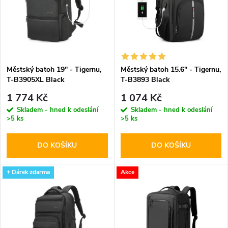
e
p
n
i
í
s
p
Městský batoh 19'' - Tigernu,
Městský batoh 15.6'' - Tigernu,
T-B3905XL Black
T-B3893 Black
p
r
1 774 Kč
1 074 Kč
r
Skladem - hned k odeslání
Skladem - hned k odeslání
>5 ks
>5 ks
o
o
DO KOŠÍKU
DO KOŠÍKU
d
d
u
+ Dárek zdarma
Akce
u
k
k