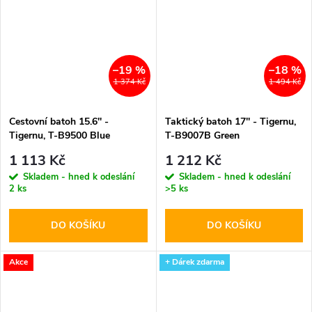
–19 %
–18 %
1 374 Kč
1 494 Kč
Cestovní batoh 15.6'' -
Taktický batoh 17'' - Tigernu,
Tigernu, T-B9500 Blue
T-B9007B Green
1 113 Kč
1 212 Kč
Skladem - hned k odeslání
Skladem - hned k odeslání
2 ks
>5 ks
DO KOŠÍKU
DO KOŠÍKU
Akce
+ Dárek zdarma