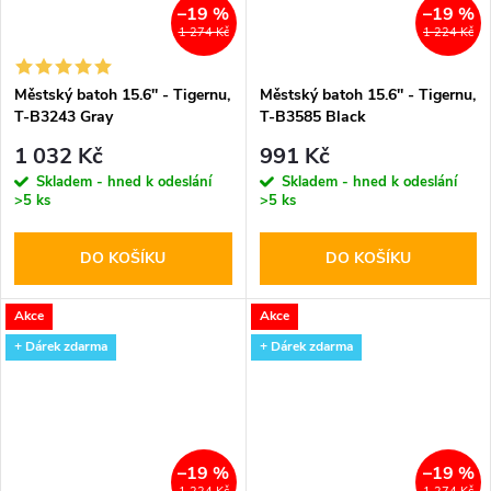
–19 %
–19 %
1 274 Kč
1 224 Kč
Městský batoh 15.6'' - Tigernu,
Městský batoh 15.6'' - Tigernu,
T-B3243 Gray
T-B3585 Black
1 032 Kč
991 Kč
Skladem - hned k odeslání
Skladem - hned k odeslání
>5 ks
>5 ks
DO KOŠÍKU
DO KOŠÍKU
Akce
Akce
+ Dárek zdarma
+ Dárek zdarma
–19 %
–19 %