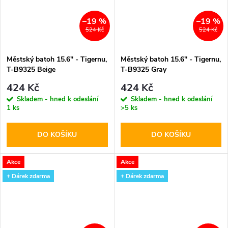
–19 %
–19 %
524 Kč
524 Kč
Městský batoh 15.6'' - Tigernu,
Městský batoh 15.6'' - Tigernu,
T-B9325 Beige
T-B9325 Gray
424 Kč
424 Kč
Skladem - hned k odeslání
Skladem - hned k odeslání
1 ks
>5 ks
DO KOŠÍKU
DO KOŠÍKU
Akce
Akce
+ Dárek zdarma
+ Dárek zdarma