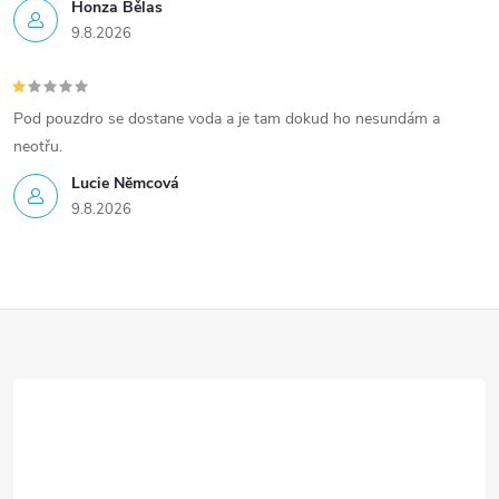
Honza Bělas
9.8.2026
Pod pouzdro se dostane voda a je tam dokud ho nesundám a
neotřu.
Lucie Nĕmcová
9.8.2026
Z
á
p