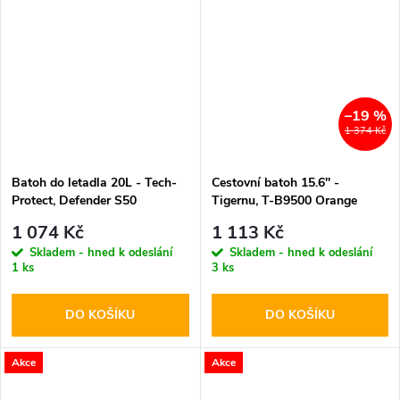
–19 %
1 374 Kč
Batoh do letadla 20L - Tech-
Cestovní batoh 15.6'' -
Protect, Defender S50
Tigernu, T-B9500 Orange
40x20x25 (RYANAIR &
1 074 Kč
1 113 Kč
WIZZAIR) Olive
Skladem - hned k odeslání
Skladem - hned k odeslání
1 ks
3 ks
DO KOŠÍKU
DO KOŠÍKU
Akce
Akce