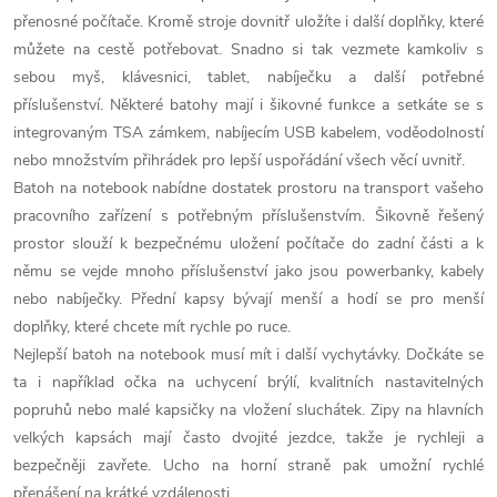
a
n
přenosné počítače. Kromě stroje dovnitř uložíte i další doplňky, které
k
můžete na cestě potřebovat. Snadno si tak vezmete kamkoliv s
c
o
sebou myš, klávesnici, tablet, nabíječku a další potřebné
í
příslušenství. Některé batohy mají i šikovné funkce a setkáte se s
v
integrovaným TSA zámkem, nabíjecím USB kabelem, voděodolností
á
p
nebo množstvím přihrádek pro lepší uspořádání všech věcí uvnitř.
n
Batoh na notebook nabídne dostatek prostoru na transport vašeho
r
í
pracovního zařízení s potřebným příslušenstvím. Šikovně řešený
v
prostor slouží k bezpečnému uložení počítače do zadní části a k
němu se vejde mnoho příslušenství jako jsou powerbanky, kabely
k
nebo nabíječky. Přední kapsy bývají menší a hodí se pro menší
y
doplňky, které chcete mít rychle po ruce.
Nejlepší batoh na notebook musí mít i další vychytávky. Dočkáte se
v
ta i například očka na uchycení brýlí, kvalitních nastavitelných
popruhů nebo malé kapsičky na vložení sluchátek. Zipy na hlavních
ý
velkých kapsách mají často dvojité jezdce, takže je rychleji a
p
bezpečněji zavřete. Ucho na horní straně pak umožní rychlé
přenášení na krátké vzdálenosti.