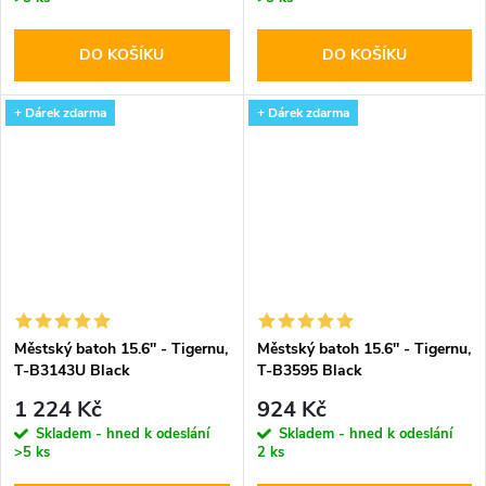
DO KOŠÍKU
DO KOŠÍKU
+ Dárek zdarma
+ Dárek zdarma
Městský batoh 15.6'' - Tigernu,
Městský batoh 15.6'' - Tigernu,
T-B3143U Black
T-B3595 Black
1 224 Kč
924 Kč
Skladem - hned k odeslání
Skladem - hned k odeslání
>5 ks
2 ks