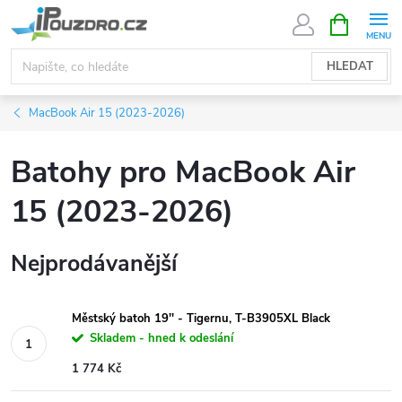
Přejít
NÁKUPNÍ
KOŠÍK
na
obsah
HLEDAT
MacBook Air 15 (2023-2026)
Batohy pro MacBook Air
15 (2023-2026)
Nejprodávanější
Městský batoh 19'' - Tigernu, T-B3905XL Black
Skladem - hned k odeslání
1 774 Kč