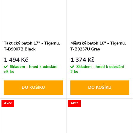
Taktický batoh 17'' - Tigernu,
Městský batoh 16'' - Tigernu,
T-B9007B Black
T-B3237U Gray
1 494 Kč
1 374 Kč
Skladem - hned k odeslání
Skladem - hned k odeslání
>5 ks
2 ks
DO KOŠÍKU
DO KOŠÍKU
Akce
Akce