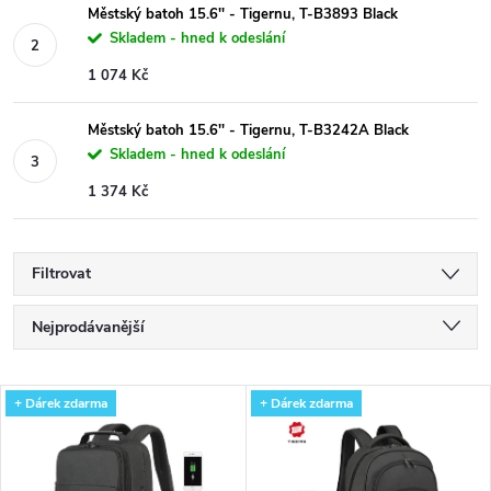
Městský batoh 15.6'' - Tigernu, T-B3893 Black
Skladem - hned k odeslání
1 074 Kč
Městský batoh 15.6'' - Tigernu, T-B3242A Black
Skladem - hned k odeslání
1 374 Kč
Filtrovat
Ř
Nejprodávanější
a
Nejlevnější
V
+ Dárek zdarma
+ Dárek zdarma
Nejdražší
z
ý
Abecedně