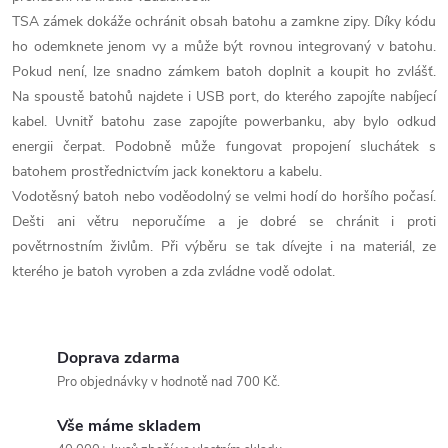
i
TSA zámek dokáže ochránit obsah batohu a zamkne zipy. Díky kódu
s
ho odemknete jenom vy a může být rovnou integrovaný v batohu.
Pokud není, lze snadno zámkem batoh doplnit a koupit ho zvlášť.
u
Na spoustě batohů najdete i USB port, do kterého zapojíte nabíjecí
kabel. Uvnitř batohu zase zapojíte powerbanku, aby bylo odkud
energii čerpat. Podobně může fungovat propojení sluchátek s
batohem prostřednictvím jack konektoru a kabelu.
Vodotěsný batoh nebo voděodolný se velmi hodí do horšího počasí.
Dešti ani větru neporučíme a je dobré se chránit i proti
povětrnostním živlům. Při výběru se tak dívejte i na materiál, ze
kterého je batoh vyroben a zda zvládne vodě odolat.
Doprava zdarma
Pro objednávky v hodnotě nad 700 Kč.
Vše máme skladem