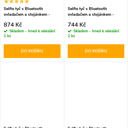
Selfie tyč s Bluetooth
Selfie tyč s Bluetooth
ovladačem a stojánkem -
ovladačem a stojánkem -
Tech-Protect, L03S Selfie
Tech-Protect, L03S Selfie
874 Kč
744 Kč
Stick Tripod Black
Stick Tripod White
Skladem - hned k odeslání
Skladem - hned k odeslání
1 ks
2 ks
DO KOŠÍKU
DO KOŠÍKU