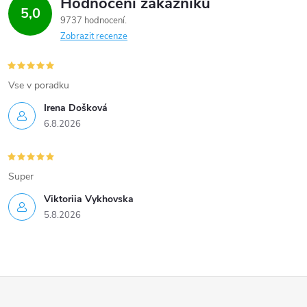
Hodnocení zákazníků
5,0
9737 hodnocení
Zobrazit recenze
Vse v poradku
Irena Došková
6.8.2026
Super
Viktoriia Vykhovska
5.8.2026
Z