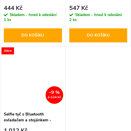
Tech-Protect, L02S Selfie
Cellularline, Freedom Black
444 Kč
547 Kč
Stick Tripod
Skladem - hned k odeslání
Skladem - hned k odeslání
1 ks
2 ks
DO KOŠÍKU
DO KOŠÍKU
Akce
–9 %
1 124 Kč
Selfie tyč s Bluetooth
ovladačem a stojánkem -
SPIGEN, S540W Black
1 012 Kč