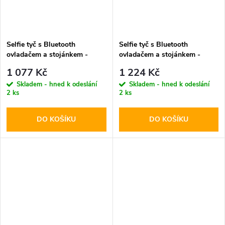
Selfie tyč s Bluetooth
Selfie tyč s Bluetooth
ovladačem a stojánkem -
ovladačem a stojánkem -
Spigen, S571W MagSafe
Spigen, S580W MagSafe
1 077 Kč
1 224 Kč
Beige
Black
Skladem - hned k odeslání
Skladem - hned k odeslání
2 ks
2 ks
DO KOŠÍKU
DO KOŠÍKU