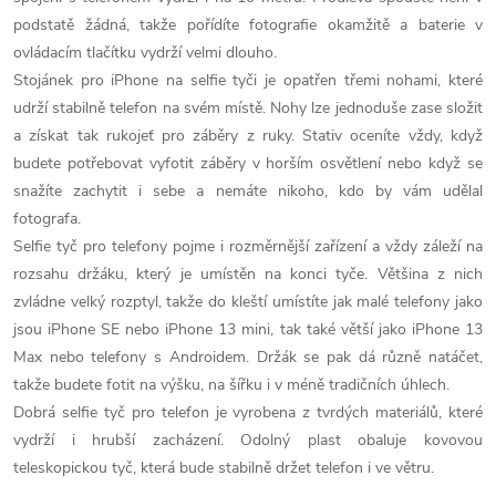
í
podstatě žádná, takže pořídíte fotografie okamžitě a baterie v
p
ovládacím tlačítku vydrží velmi dlouho.
Stojánek pro iPhone na selfie tyči je opatřen třemi nohami, které
r
udrží stabilně telefon na svém místě. Nohy lze jednoduše zase složit
a získat tak rukojeť pro záběry z ruky. Stativ oceníte vždy, když
v
budete potřebovat vyfotit záběry v horším osvětlení nebo když se
k
snažíte zachytit i sebe a nemáte nikoho, kdo by vám udělal
fotografa.
y
Selfie tyč pro telefony pojme i rozměrnější zařízení a vždy záleží na
v
rozsahu držáku, který je umístěn na konci tyče. Většina z nich
zvládne velký rozptyl, takže do kleští umístíte jak malé telefony jako
ý
jsou iPhone SE nebo iPhone 13 mini, tak také větší jako iPhone 13
Max nebo telefony s Androidem. Držák se pak dá různě natáčet,
p
takže budete fotit na výšku, na šířku i v méně tradičních úhlech.
i
Dobrá selfie tyč pro telefon je vyrobena z tvrdých materiálů, které
vydrží i hrubší zacházení. Odolný plast obaluje kovovou
s
teleskopickou tyč, která bude stabilně držet telefon i ve větru.