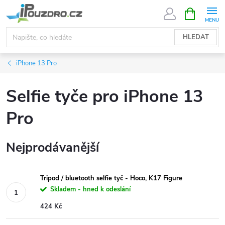
Přejít
NÁKUPNÍ
KOŠÍK
na
obsah
HLEDAT
iPhone 13 Pro
Selfie tyče pro iPhone 13
Pro
Nejprodávanější
Tripod / bluetooth selfie tyč - Hoco, K17 Figure
Skladem - hned k odeslání
424 Kč