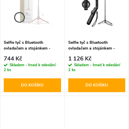
k
t
t
ů
ů
Selfie tyč s Bluetooth
Selfie tyč s Bluetooth
ovladačem a stojánkem -
ovladačem a stojánkem -
Tech-Protect, L10S MagSafe
Spigen, S571W MagSafe
744 Kč
1 126 Kč
Selfie Stick Tripod Pink
Black
Skladem - hned k odeslání
Skladem - hned k odeslání
2 ks
2 ks
DO KOŠÍKU
DO KOŠÍKU