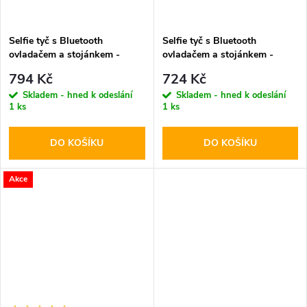
Selfie tyč s Bluetooth
Selfie tyč s Bluetooth
ovladačem a stojánkem -
ovladačem a stojánkem -
Tech-Protect, L08S Selfie
Tech-Protect, L04S Selfie
794 Kč
724 Kč
Stick Tripod Black
Stick Tripod
Skladem - hned k odeslání
Skladem - hned k odeslání
1 ks
1 ks
DO KOŠÍKU
DO KOŠÍKU
Akce