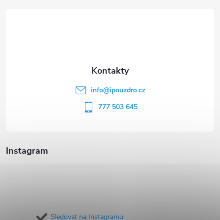
á
p
a
t
info
@
ipouzdro.cz
í
777 503 645
Instagram
Sledovat na Instagramu