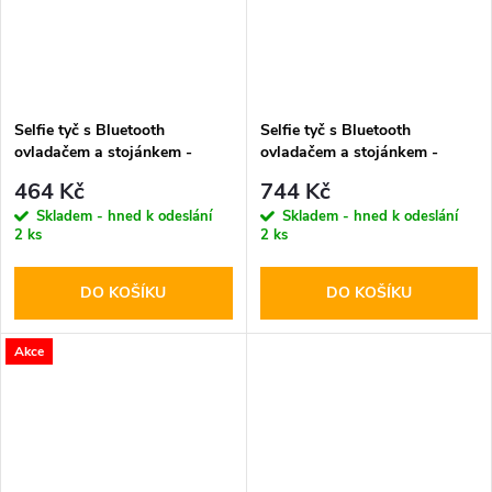
Selfie tyč s Bluetooth
Selfie tyč s Bluetooth
ovladačem a stojánkem -
ovladačem a stojánkem -
Tech-Protect, L01S Selfie
Tech-Protect, L10S MagSafe
464 Kč
744 Kč
Stick Tripod
Selfie Stick Tripod Black
Skladem - hned k odeslání
Skladem - hned k odeslání
2 ks
2 ks
DO KOŠÍKU
DO KOŠÍKU
Akce