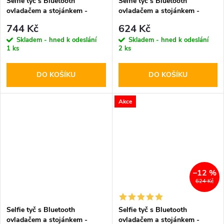
Selfie tyč s Bluetooth
Selfie tyč s Bluetooth
ovladačem a stojánkem -
ovladačem a stojánkem -
Tech-Protect, L06S MagSafe
Tech-Protect, L05S Selfie
744 Kč
624 Kč
Selfie Stick Tripod
Stick Tripod
Skladem - hned k odeslání
Skladem - hned k odeslání
1 ks
2 ks
DO KOŠÍKU
DO KOŠÍKU
Akce
–12 %
624 Kč
Selfie tyč s Bluetooth
Selfie tyč s Bluetooth
ovladačem a stojánkem -
ovladačem a stojánkem -