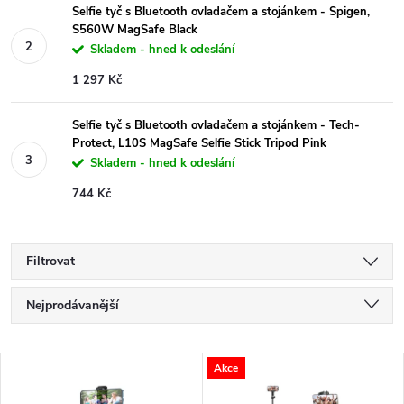
Selfie tyč s Bluetooth ovladačem a stojánkem - Spigen,
S560W MagSafe Black
Skladem - hned k odeslání
1 297 Kč
Selfie tyč s Bluetooth ovladačem a stojánkem - Tech-
Protect, L10S MagSafe Selfie Stick Tripod Pink
Skladem - hned k odeslání
744 Kč
Filtrovat
Ř
Nejprodávanější
a
Nejlevnější
V
Akce
Nejdražší
z