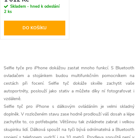
Skladem - hned k odeslání
2 ks
DO KOŠÍKU
O
v
Selfie tyče pro iPhone dokážou zastat mnoho funkcí. S Bluetooth
ovladačem a stojánkem budou multifunkčním pomocníkem na
l
cestách při focení. Selfie tyč dokáže skvěle zachytit vaše
á
autoportréty, poslouží jako stativ a můžete díky ní fotografovat i
vzdáleně.
d
Selfie tyč pro iPhone s dálkovým ovládáním je velmi skladný
doplněk. V rozloženém stavu zase hodně prodlouží váš dosah a lépe
a
zachytíte to, co potřebujete. Většinou tak zvládnete zabrat i velkou
c
skupinku lidí. Dálková spoušť na tyči bývá odnímatelná a Bluetooth
spojení s telefonem vydrží i na 10 metrů. Prodleva spouště není v