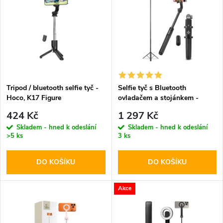
ý
Abecedně
e
p
n
i
í
s
p
Tripod / bluetooth selfie tyč -
Selfie tyč s Bluetooth
Hoco, K17 Figure
ovladačem a stojánkem -
p
Spigen, S560W MagSafe
r
424 Kč
1 297 Kč
Black
r
Skladem - hned k odeslání
Skladem - hned k odeslání
>5 ks
3 ks
o
o
DO KOŠÍKU
DO KOŠÍKU
d
d
u
Akce
u
k