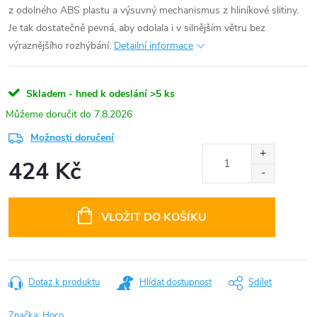
z odolného ABS plastu a výsuvný mechanismus z hliníkové slitiny.
Je tak dostatečně pevná, aby odolala i v silnějším větru bez
výraznějšího rozhýbání.
Detailní informace
Skladem - hned k odeslání
>5 ks
7.8.2026
Možnosti doručení
424 Kč
Měrná
cena:
VLOŽIT DO KOŠÍKU
Dotaz k produktu
Hlídat dostupnost
Sdílet
Značka:
Hoco