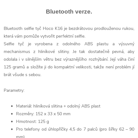
Bluetooth verze.
Bluetooth selfie tyč Hoco K16 je bezdrátovou prodlouženou rukou,
která vám pomůže vytvořit perfektní selfie.
Selfie tyč je vyrobena z odolného ABS plastu a výsuvný
mechanismus z hliníkové slitiny. Je tak dostatečně pevná, aby
odolala i v silnějším větru bez výraznějšího rozhýbání. Její váha činí
125 gramů a složíte ji do kompaktní velikosti, takže není problém jí
brát všude s sebou.
Parametry:
Materiál: hliníková slitina + odolný ABS plast
Rozměry: 152 x 33 x 50 mm
Hmotnost: 125 g
Pro telefony od úhlopříčky 4,5 do 7 palců (pro šířky 62 – 90
mm)