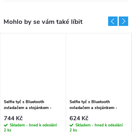
Selfie tyč s Bluetooth
Selfie tyč s Bluetooth
ovladačem a stojánkem -
ovladačem a stojánkem -
Tech-Protect, L10S MagSafe
Tech-Protect, L05S Selfie
744 Kč
624 Kč
Selfie Stick Tripod Black
Stick Tripod
Skladem - hned k odeslání
Skladem - hned k odeslání
2 ks
2 ks