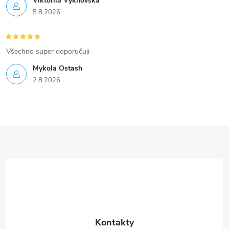
Viktoriia Vykhovska
5.8.2026
Všechno super doporučuji
Mykola Ostash
2.8.2026
Z
á
p
a