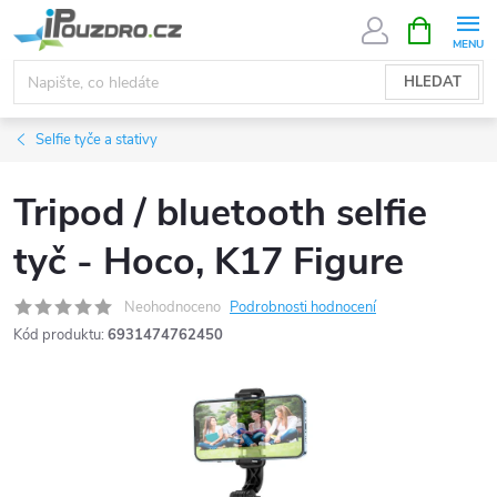
Přejít
NÁKUPNÍ
KOŠÍK
na
obsah
HLEDAT
Selfie tyče a stativy
Tripod / bluetooth selfie
tyč - Hoco, K17 Figure
Neohodnoceno
Podrobnosti hodnocení
Kód produktu:
6931474762450