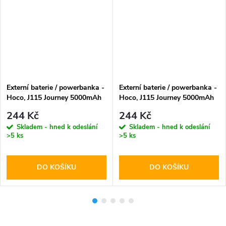
Externí baterie / powerbanka -
Externí baterie / powerbanka -
Hoco, J115 Journey 5000mAh
Hoco, J115 Journey 5000mAh
Black
White
244 Kč
244 Kč
Skladem - hned k odeslání
Skladem - hned k odeslání
>5 ks
>5 ks
DO KOŠÍKU
DO KOŠÍKU