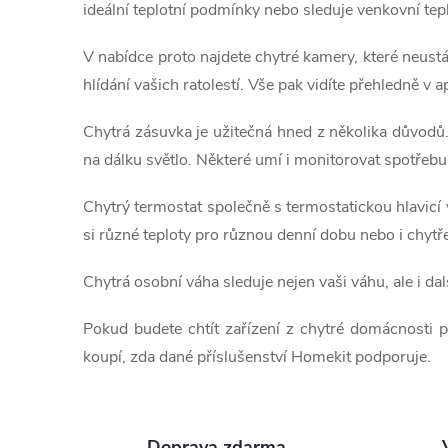
l
t
ideální teplotní podmínky nebo sleduje venkovní tep
á
ů
V nabídce proto najdete chytré kamery, které neust
d
hlídání vašich ratolestí. Vše pak vidíte přehledně v 
a
Chytrá zásuvka je užitečná hned z několika důvodů. D
na dálku světlo. Některé umí i monitorovat spotřebu 
c
í
Chytrý termostat společně s termostatickou hlavicí
si různé teploty pro různou denní dobu nebo i chytř
p
r
Chytrá osobní váha sleduje nejen vaši váhu, ale i dal
v
Pokud budete chtít zařízení z chytré domácnosti 
koupí, zda dané příslušenství Homekit podporuje.
k
y
Doprava zdarma