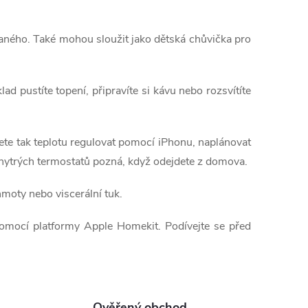
vaného. Také mohou sloužit jako dětská chůvička pro
ad pustíte topení, připravíte si kávu nebo rozsvítíte
ete tak teplotu regulovat pomocí iPhonu, naplánovat
 chytrých termostatů pozná, když odejdete z domova.
 hmoty nebo viscerální tuk.
pomocí platformy Apple Homekit. Podívejte se před
Ověřený obchod