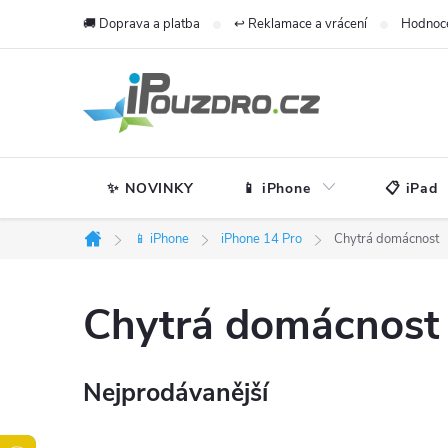
Přejít
🚚 Doprava a platba
↩️ Reklamace a vrácení
Hodnoc
na
obsah
✨ NOVINKY
📱 iPhone
📋 iPad
📱 iPhone
iPhone 14 Pro
Chytrá domácnost
Domů
Chytrá domácnost
Nejprodávanější