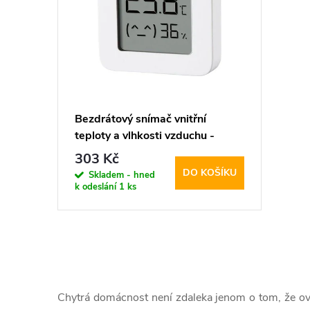
p
p
i
r
s
o
p
d
Bezdrátový snímač vnitřní
teploty a vlhkosti vzduchu -
r
u
Xiaomi, Mi Temperature and
303 Kč
Humidity Monitor
DO KOŠÍKU
o
Skladem - hned
k
k odeslání
1 ks
d
t
u
ů
O
k
v
Chytrá domácnost není zdaleka jenom o tom, že ovl