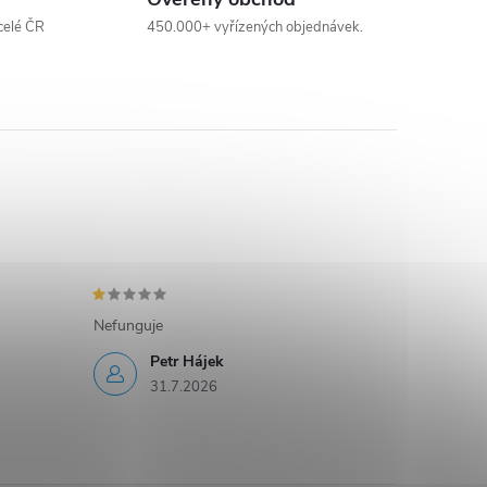
celé ČR
450.000+ vyřízených objednávek.
Nefunguje
Petr Hájek
31.7.2026