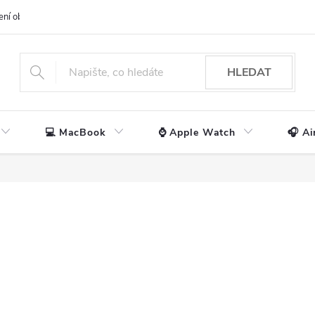
ení obchodu
📃 Obchodní podmínky
🔒 Ochrana os. údajů
📞 Ko
HLEDAT
💻 MacBook
⌚ Apple Watch
🎧 Ai