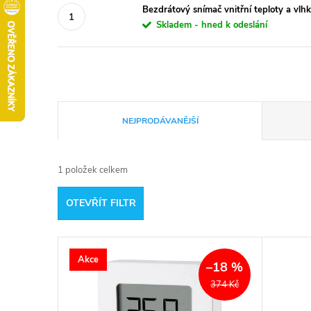
Bezdrátový snímač vnitřní teploty a vl
Skladem - hned k odeslání
Ř
NEJPRODÁVANĚJŠÍ
a
1
položek celkem
z
OTEVŘÍT FILTR
e
V
n
Akce
–18 %
ý
í
374 Kč