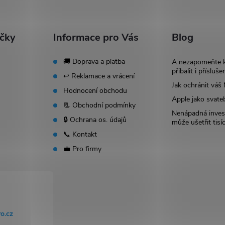
ačky
Informace pro Vás
Blog
🚚 Doprava a platba
A nezapomeňte 
přibalit i přísluše
↩️ Reklamace a vrácení
Jak ochránit vá
Hodnocení obchodu
Apple jako svate
📃 Obchodní podmínky
Nenápadná invest
🔒 Ochrana os. údajů
může ušetřit tisí
📞 Kontakt
💼 Pro firmy
o.cz