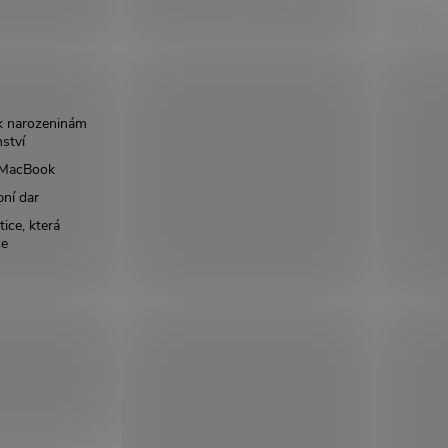
k narozeninám
nství
š MacBook
bní dar
ice, která
ce