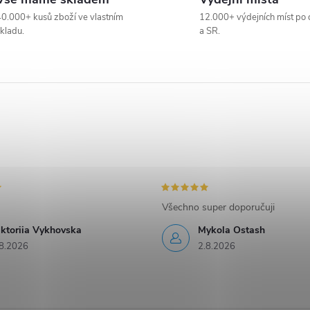
0.000+ kusů zboží ve vlastním
12.000+ výdejních míst po 
kladu.
a SR.
Všechno super doporučuji
iktoriia Vykhovska
Mykola Ostash
8.2026
2.8.2026