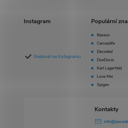
Z
á
Instagram
Populární zn
p
Baseus
Canvaslife
a
Decoded
Sledovat na Instagramu
t
DuxDucis
Karl Lagerfeld
í
Love Mei
Spigen
info
@
ipouzdr