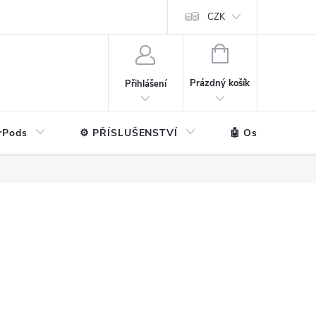
ntakt
💼 Pro firmy
CZK
NÁKUPNÍ
KOŠÍK
Prázdný košík
Přihlášení
rPods
⚙️ PŘÍSLUŠENSTVÍ
🤖 Ostatní značk