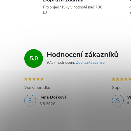
v
Pro objednávky v hodnotě nad 700
4
ý
Kč.
s
p
i
s
Hodnocení zákazníků
u
5,0
9737 hodnocení
Zobrazit recenze
Vse v poradku
Super
Irena Došková
V
6.8.2026
5.