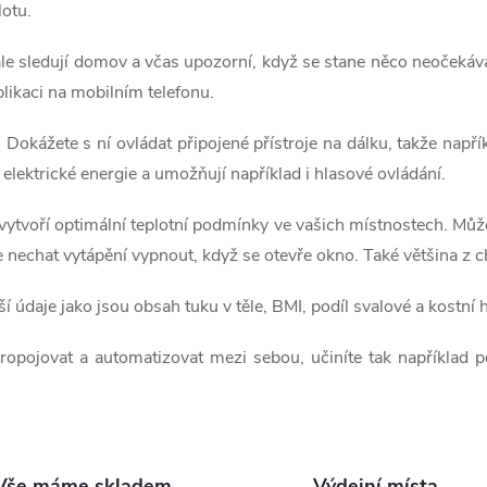
lotu.
ále sledují domov a včas upozorní, když se stane něco neočeká
aplikaci na mobilním telefonu.
okážete s ní ovládat připojené přístroje na dálku, takže napříkl
elektrické energie a umožňují například i hlasové ovládání.
 vytvoří optimální teplotní podmínky ve vašich místnostech. Můž
e nechat vytápění vypnout, když se otevře okno. Také většina z
ší údaje jako jsou obsah tuku v těle, BMI, podíl svalové a kostní
propojovat a automatizovat mezi sebou, učiníte tak například 
Vše máme skladem
Výdejní místa