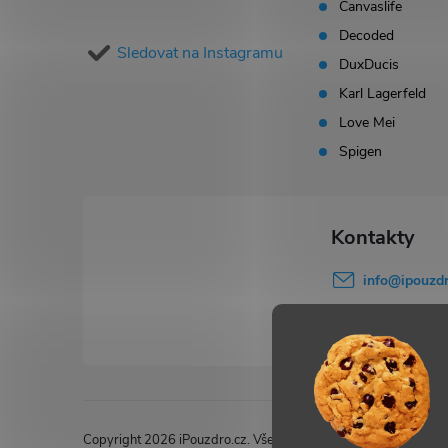
Canvaslife
a
Decoded
Sledovat na Instagramu
t
DuxDucis
Karl Lagerfeld
í
Love Mei
Spigen
info
@
ipouzdr
777 503 645
Copyright 2026
iPouzdro.cz
. Všechna práva vyhrazena.
Upravi