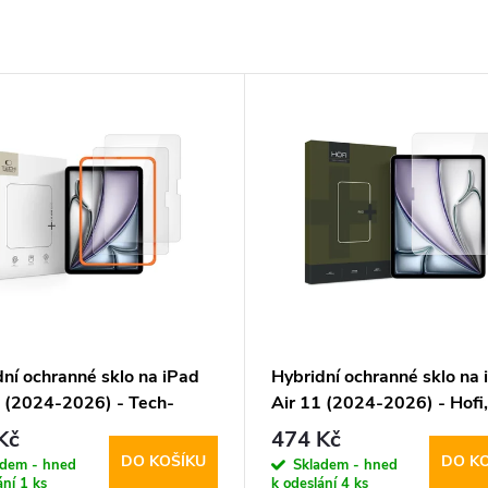
dní ochranné sklo na iPad
Hybridní ochranné sklo na 
1 (2024-2026) - Tech-
Air 11 (2024-2026) - Hofi,
t, Easy Set+ (2ks s
Pro+
Kč
474 Kč
lačním rámečkem)
DO KOŠÍKU
DO K
adem - hned
Skladem - hned
ání
1 ks
k odeslání
4 ks