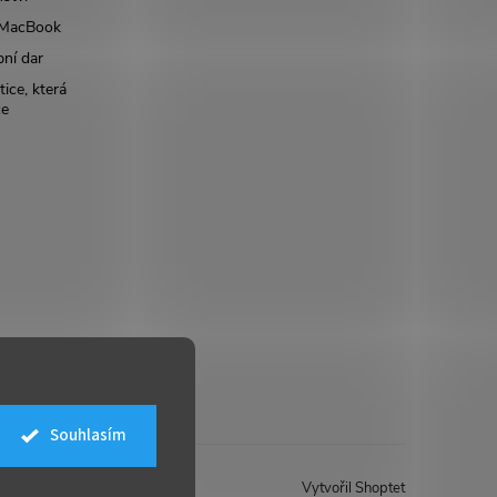
š MacBook
bní dar
ice, která
ce
Souhlasím
Vytvořil Shoptet