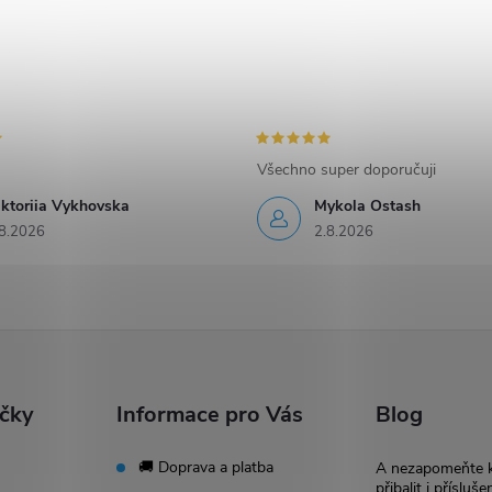
Všechno super doporučuji
iktoriia Vykhovska
Mykola Ostash
8.2026
2.8.2026
ačky
Informace pro Vás
Blog
🚚 Doprava a platba
A nezapomeňte 
přibalit i přísluše