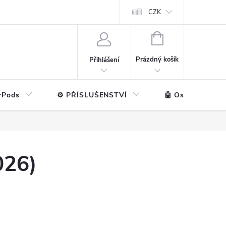
ntakt
💼 Pro firmy
CZK
NÁKUPNÍ
KOŠÍK
Prázdný košík
Přihlášení
rPods
⚙️ PŘÍSLUŠENSTVÍ
🤖 Ostatní značk
026)