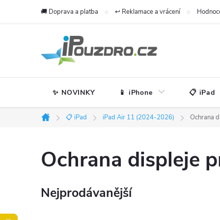
Přejít
🚚 Doprava a platba
↩️ Reklamace a vrácení
Hodnoc
na
obsah
✨ NOVINKY
📱 iPhone
📋 iPad
📋 iPad
iPad Air 11 (2024-2026)
Ochrana di
Domů
Ochrana displeje p
Nejprodávanější