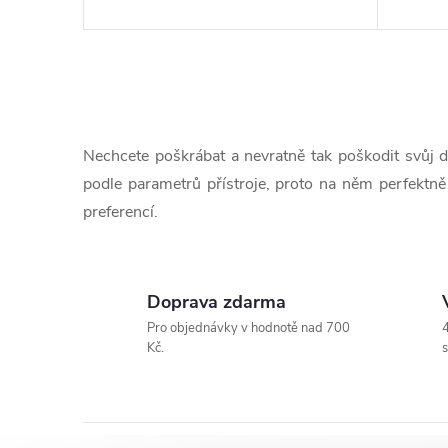
d
t
u
ů
O
k
v
Nechcete poškrábat a nevratně tak poškodit svůj d
l
t
podle parametrů přístroje, proto na něm perfektně
preferencí.
á
ů
d
a
Doprava zdarma
Pro objednávky v hodnotě nad 700
4
c
Kč.
s
í
p