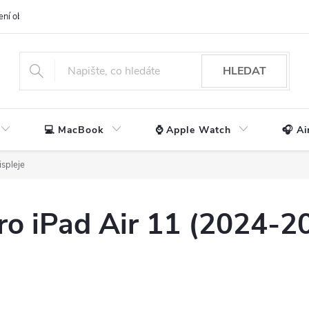
ení obchodu
📃 Obchodní podmínky
🔒 Ochrana os. údajů
📞 Ko
HLEDAT
💻 MacBook
⌚ Apple Watch
🎧 Ai
spleje
ro iPad Air 11 (2024-2