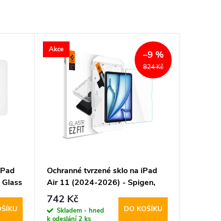
Akce
–9 %
824 Kč
iPad
Ochranné tvrzené sklo na iPad
 Glass
Air 11 (2024-2026) - Spigen,
Glas.tR EZ Fit (s aplikátorem)
742 Kč
OŠÍKU
DO KOŠÍKU
Skladem - hned
k odeslání
2 ks