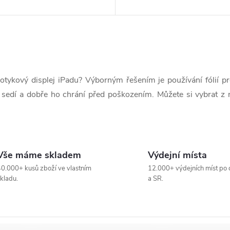
otykový displej iPadu? Výborným řešením je používání fólií pro
 sedí a dobře ho chrání před poškozením. Můžete si vybrat z n
Vše máme skladem
Výdejní místa
0.000+ kusů zboží ve vlastním
12.000+ výdejních míst po 
kladu.
a SR.