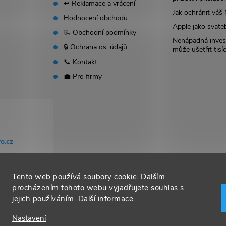
↩️ Reklamace a vrácení
Jak ochránit vá
Hodnocení obchodu
Apple jako svate
📃 Obchodní podmínky
Nenápadná invest
🔒 Ochrana os. údajů
může ušetřit tisí
📞 Kontakt
💼 Pro firmy
o.cz
Tento web používá soubory cookie. Dalším
procházením tohoto webu vyjadřujete souhlas s
jejich používáním.
Další informace
.
Nastavení
t nastavení cookies