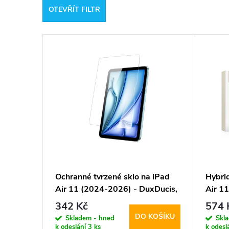
OTEVŘÍT FILTR
e
V
n
ý
í
p
p
i
r
s
o
p
d
Ochranné tvrzené sklo na iPad
Hybri
Air 11 (2024-2026) - DuxDucis,
Air 1
r
u
Tempered Glass
Protec
342 Kč
574 
insta
DO KOŠÍKU
o
Skladem - hned
Skl
k
k odeslání
3 ks
k odesl