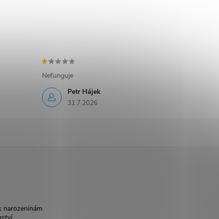
Nefunguje
Petr Hájek
31.7.2026
k narozeninám
nství