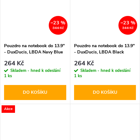
–23 %
–23 %
344 Kč
344 Kč
Pouzdro na notebook do 13.9"
Pouzdro na notebook do 13.9"
- DuxDucis, LBDA Navy Blue
- DuxDucis, LBDA Black
264 Kč
264 Kč
Skladem - hned k odeslání
Skladem - hned k odeslání
1 ks
1 ks
DO KOŠÍKU
DO KOŠÍKU
Akce