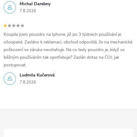
Michal Darebny
p
7.8.2026
i
s
Koupila jsem pouzdro na Iphone, již po 3 týdnech používání je
ošoupané. Zasláno k reklamaci, obchod odpovídá, že na mechanické
u
poškození se záruka nevztahuje. Na co tedy pouzdro je, když se
běžným používáním tak opotřebuje? Zaslán dotaz na ČOI, jak
postupovat.
Ludmila Kučerová
7.8.2026
Z
á