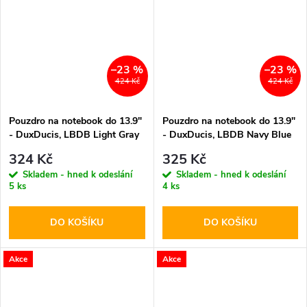
–23 %
–23 %
424 Kč
424 Kč
Pouzdro na notebook do 13.9"
Pouzdro na notebook do 13.9"
- DuxDucis, LBDB Light Gray
- DuxDucis, LBDB Navy Blue
324 Kč
325 Kč
Skladem - hned k odeslání
Skladem - hned k odeslání
5 ks
4 ks
DO KOŠÍKU
DO KOŠÍKU
Akce
Akce