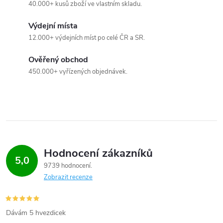
á
40.000+ kusů zboží ve vlastním skladu.
d
Výdejní místa
a
12.000+ výdejních míst po celé ČR a SR.
c
Ověřený obchod
450.000+ vyřízených objednávek.
í
p
r
v
Hodnocení zákazníků
k
5,0
9739 hodnocení
y
Zobrazit recenze
v
Dávám 5 hvezdicek
ý