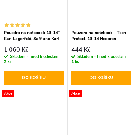
Pouzdro na notebook 13-14" -
Pouzdro na notebook - Tech-
Karl Lagerfeld, Saffiano Karl
Protect, 13-14 Neopren
and Choupette NFT
Mulberry
1 060 Kč
444 Kč
Skladem - hned k odeslání
Skladem - hned k odeslání
2 ks
1 ks
DO KOŠÍKU
DO KOŠÍKU
Akce
Akce