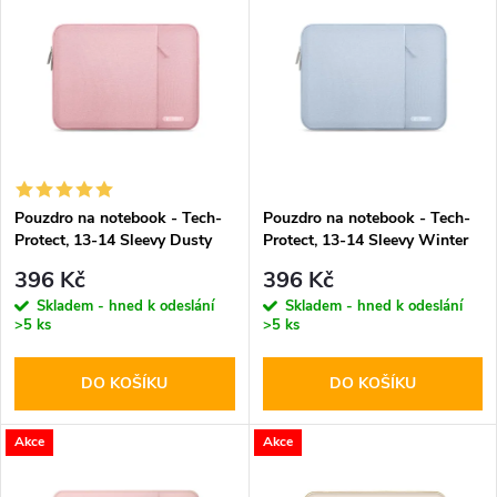
z
ý
Abecedně
e
p
n
i
í
s
p
Pouzdro na notebook - Tech-
Pouzdro na notebook - Tech-
Protect, 13-14 Sleevy Dusty
Protect, 13-14 Sleevy Winter
p
Rose
Blue
r
396 Kč
396 Kč
r
Skladem - hned k odeslání
Skladem - hned k odeslání
>5 ks
>5 ks
o
o
DO KOŠÍKU
DO KOŠÍKU
d
d
u
Akce
Akce
u