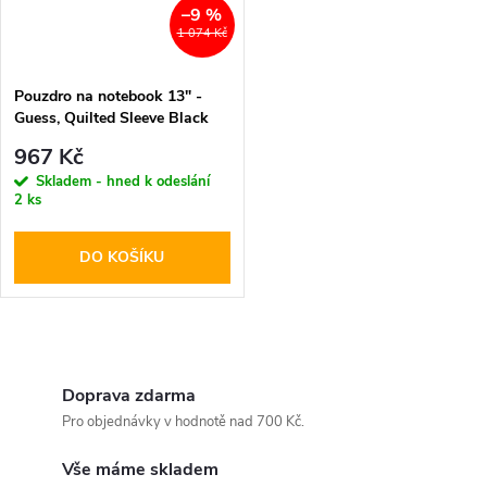
–9 %
1 074 Kč
Pouzdro na notebook 13" -
Guess, Quilted Sleeve Black
967 Kč
Skladem - hned k odeslání
2 ks
DO KOŠÍKU
O
v
Doprava zdarma
Pro objednávky v hodnotě nad 700 Kč.
l
Vše máme skladem