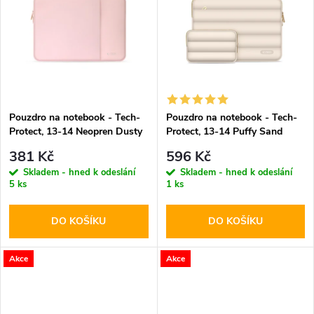
k
k
t
t
ů
ů
Pouzdro na notebook - Tech-
Pouzdro na notebook - Tech-
Protect, 13-14 Neopren Dusty
Protect, 13-14 Puffy Sand
Rose
381 Kč
596 Kč
Skladem - hned k odeslání
Skladem - hned k odeslání
5 ks
1 ks
DO KOŠÍKU
DO KOŠÍKU
Akce
Akce