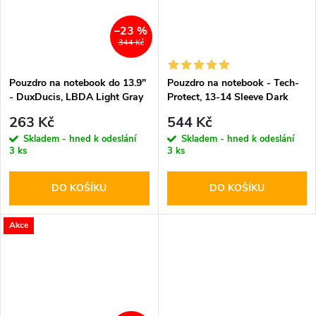
–23 %
344 Kč
Pouzdro na notebook do 13.9"
Pouzdro na notebook - Tech-
- DuxDucis, LBDA Light Gray
Protect, 13-14 Sleeve Dark
263 Kč
544 Kč
Skladem - hned k odeslání
Skladem - hned k odeslání
3 ks
3 ks
DO KOŠÍKU
DO KOŠÍKU
Akce