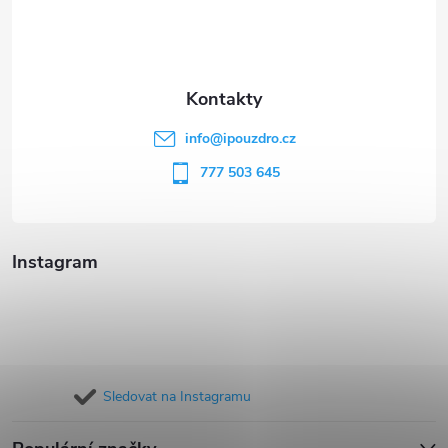
p
a
t
info
@
ipouzdro.cz
í
777 503 645
Instagram
Sledovat na Instagramu