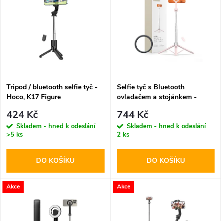
ý
Abecedně
e
p
n
i
í
s
p
Tripod / bluetooth selfie tyč -
Selfie tyč s Bluetooth
Hoco, K17 Figure
ovladačem a stojánkem -
p
Tech-Protect, L10S MagSafe
r
424 Kč
744 Kč
Selfie Stick Tripod Pink
r
Skladem - hned k odeslání
Skladem - hned k odeslání
>5 ks
2 ks
o
o
DO KOŠÍKU
DO KOŠÍKU
d
d
u
Akce
Akce
u
k