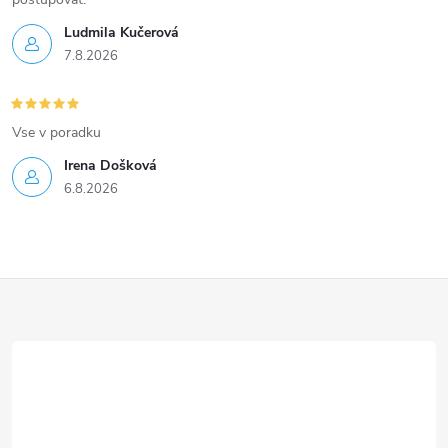
Ludmila Kučerová
7.8.2026
Vse v poradku
Irena Došková
6.8.2026
Z
á
p