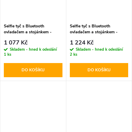
Selfie tyč s Bluetooth
Selfie tyč s Bluetooth
ovladačem a stojánkem -
ovladačem a stojánkem -
Spigen, S571W MagSafe
Spigen, S580W MagSafe
1 077 Kč
1 224 Kč
Beige
Black
Skladem - hned k odeslání
Skladem - hned k odeslání
1 ks
2 ks
DO KOŠÍKU
DO KOŠÍKU