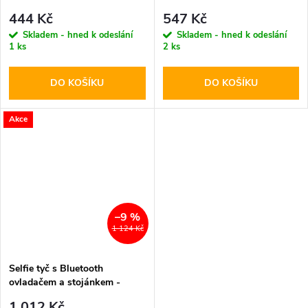
Tech-Protect, L02S Selfie
Cellularline, Freedom Black
444 Kč
547 Kč
Stick Tripod
Skladem - hned k odeslání
Skladem - hned k odeslání
1 ks
2 ks
DO KOŠÍKU
DO KOŠÍKU
Akce
–9 %
1 124 Kč
Selfie tyč s Bluetooth
ovladačem a stojánkem -
SPIGEN, S540W Black
1 012 Kč