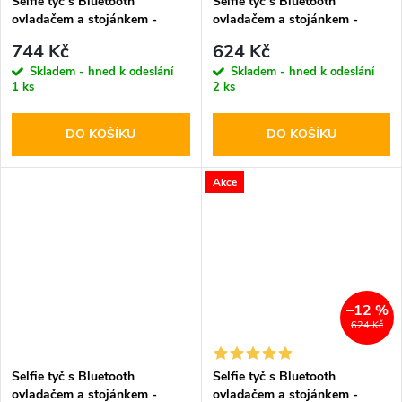
Selfie tyč s Bluetooth
Selfie tyč s Bluetooth
ovladačem a stojánkem -
ovladačem a stojánkem -
Tech-Protect, L06S MagSafe
Tech-Protect, L05S Selfie
744 Kč
624 Kč
Selfie Stick Tripod
Stick Tripod
Skladem - hned k odeslání
Skladem - hned k odeslání
1 ks
2 ks
DO KOŠÍKU
DO KOŠÍKU
Akce
–12 %
624 Kč
Selfie tyč s Bluetooth
Selfie tyč s Bluetooth
ovladačem a stojánkem -
ovladačem a stojánkem -