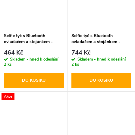
Selfie tyč s Bluetooth
Selfie tyč s Bluetooth
ovladačem a stojánkem -
ovladačem a stojánkem -
Tech-Protect, L01S Selfie
Tech-Protect, L10S MagSafe
464 Kč
744 Kč
Stick Tripod
Selfie Stick Tripod Black
Skladem - hned k odeslání
Skladem - hned k odeslání
2 ks
2 ks
DO KOŠÍKU
DO KOŠÍKU
Akce