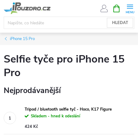
Přejít
NÁKUPNÍ
KOŠÍK
na
obsah
HLEDAT
iPhone 15 Pro
Selfie tyče pro iPhone 15
Pro
Nejprodávanější
Tripod / bluetooth selfie tyč - Hoco, K17 Figure
Skladem - hned k odeslání
424 Kč