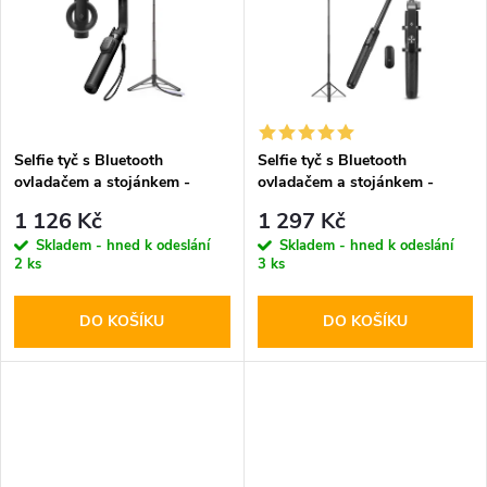
k
t
t
ů
ů
Selfie tyč s Bluetooth
Selfie tyč s Bluetooth
ovladačem a stojánkem -
ovladačem a stojánkem -
Spigen, S571W MagSafe
Spigen, S560W MagSafe
1 126 Kč
1 297 Kč
Black
Black
Skladem - hned k odeslání
Skladem - hned k odeslání
2 ks
3 ks
DO KOŠÍKU
DO KOŠÍKU