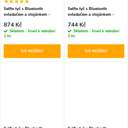
Selfie tyč s Bluetooth
Selfie tyč s Bluetooth
ovladačem a stojánkem -
ovladačem a stojánkem -
Tech-Protect, L03S Selfie
Tech-Protect, L03S Selfie
874 Kč
744 Kč
Stick Tripod Black
Stick Tripod White
Skladem - hned k odeslání
Skladem - hned k odeslání
1 ks
2 ks
DO KOŠÍKU
DO KOŠÍKU