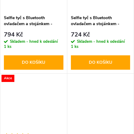
Selfie tyč s Bluetooth
Selfie tyč s Bluetooth
ovladačem a stojánkem -
ovladačem a stojánkem -
Tech-Protect, L08S Selfie
Tech-Protect, L04S Selfie
794 Kč
724 Kč
Stick Tripod Black
Stick Tripod
Skladem - hned k odeslání
Skladem - hned k odeslání
1 ks
1 ks
DO KOŠÍKU
DO KOŠÍKU
Akce