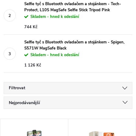
Selfie tyč s Bluetooth ovladačem a stojánkem - Tech-
Protect, L10S MagSafe Selfie Stick Tripod Pink
Skladem - hned k odeslání
744 Kč
Selfie tyč s Bluetooth ovladačem a stojánkem - Spigen,
S571W MagSafe Black
Skladem - hned k odeslání
1 126 Kč
Filtrovat
Ř
Nejprodávanější
a
Nejlevnější
V
Nejdražší
z