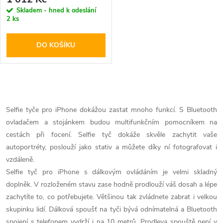
Skladem - hned k odeslání
2 ks
DO KOŠÍKU
O
v
Selfie tyče pro iPhone dokážou zastat mnoho funkcí. S Bluetooth
ovladačem a stojánkem budou multifunkčním pomocníkem na
l
cestách při focení. Selfie tyč dokáže skvěle zachytit vaše
á
autoportréty, poslouží jako stativ a můžete díky ní fotografovat i
vzdáleně.
d
Selfie tyč pro iPhone s dálkovým ovládáním je velmi skladný
doplněk. V rozloženém stavu zase hodně prodlouží váš dosah a lépe
a
zachytíte to, co potřebujete. Většinou tak zvládnete zabrat i velkou
c
skupinku lidí. Dálková spoušť na tyči bývá odnímatelná a Bluetooth
spojení s telefonem vydrží i na 10 metrů. Prodleva spouště není v