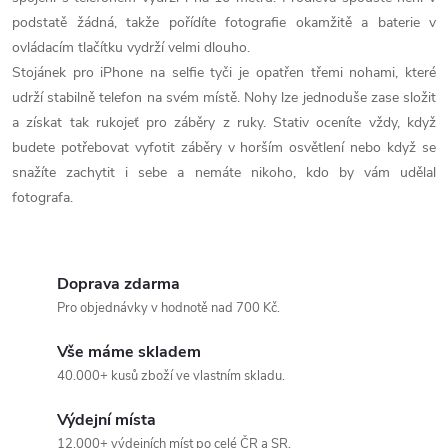
í
podstatě žádná, takže pořídíte fotografie okamžitě a baterie v
p
ovládacím tlačítku vydrží velmi dlouho.
Stojánek pro iPhone na selfie tyči je opatřen třemi nohami, které
r
udrží stabilně telefon na svém místě. Nohy lze jednoduše zase složit
a získat tak rukojeť pro záběry z ruky. Stativ oceníte vždy, když
v
budete potřebovat vyfotit záběry v horším osvětlení nebo když se
k
snažíte zachytit i sebe a nemáte nikoho, kdo by vám udělal
fotografa.
y
v
Doprava zdarma
ý
Pro objednávky v hodnotě nad 700 Kč.
p
Vše máme skladem
i
40.000+ kusů zboží ve vlastním skladu.
s
Výdejní místa
12.000+ výdejních míst po celé ČR a SR.