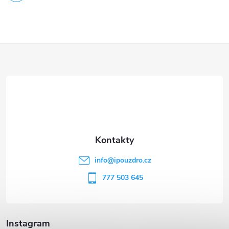
Z
á
p
a
t
info
@
ipouzdro.cz
í
777 503 645
Instagram