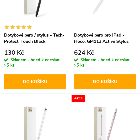
p
n
i
í
s
p
Dotykové pero / stylus - Tech-
Dotykové pero pro iPad -
Protect, Touch Black
Hoco, GM113 Active Stylus
p
White
r
130 Kč
624 Kč
r
Skladem - hned k odeslání
Skladem - hned k odeslání
>5 ks
>5 ks
o
o
DO KOŠÍKU
DO KOŠÍKU
d
d
u
Akce
u
k
k
t