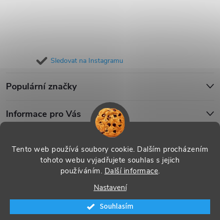
Sledovat na Instagramu
Populární značky
Informace pro Vás
Blog
Tento web používá soubory cookie. Dalším procházením
tohoto webu vyjadřujete souhlas s jejich
používáním.
Další informace
.
Copyright 2026
iPouzdro.cz
. Všechna práva vyhrazena.
Upravit
Nastavení
nastavení cookies
Souhlasím
Vytvořil Shoptet