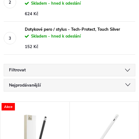
Skladem - hned k odeslání
624 Kč
Dotykové pero / stylus - Tech-Protect, Touch Silver
Skladem - hned k odeslání
152 Kč
Filtrovat
Ř
Nejprodávanější
a
Nejlevnější
V
Akce
Nejdražší
z
ý
Abecedně
e