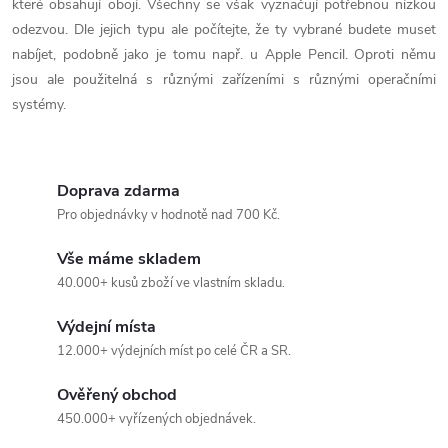
r
které obsahují obojí. Všechny se však vyznačují potřebnou nízkou
odezvou. Dle jejich typu ale počítejte, že ty vybrané budete muset
v
nabíjet, podobně jako je tomu např. u Apple Pencil. Oproti němu
k
jsou ale použitelná s různými zařízeními s různými operačními
systémy.
y
v
Doprava zdarma
ý
Pro objednávky v hodnotě nad 700 Kč.
p
Vše máme skladem
i
40.000+ kusů zboží ve vlastním skladu.
s
Výdejní místa
12.000+ výdejních míst po celé ČR a SR.
u
Ověřený obchod
450.000+ vyřízených objednávek.