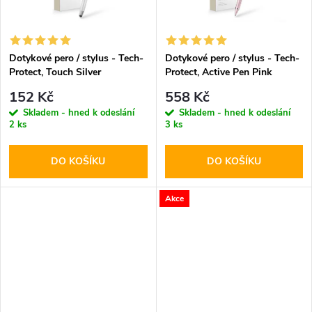
t
ů
ů
Dotykové pero / stylus - Tech-
Dotykové pero / stylus - Tech-
Protect, Touch Silver
Protect, Active Pen Pink
152 Kč
558 Kč
Skladem - hned k odeslání
Skladem - hned k odeslání
2 ks
3 ks
DO KOŠÍKU
DO KOŠÍKU
Akce