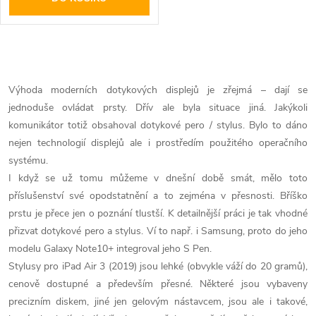
O
v
Výhoda moderních dotykových displejů je zřejmá – dají se
jednoduše ovládat prsty. Dřív ale byla situace jiná. Jakýkoli
l
komunikátor totiž obsahoval dotykové pero / stylus. Bylo to dáno
á
nejen technologií displejů ale i prostředím použitého operačního
systému.
d
I když se už tomu můžeme v dnešní době smát, mělo toto
příslušenství své opodstatnění a to zejména v přesnosti. Bříško
a
prstu je přece jen o poznání tlustší. K detailnější práci je tak vhodné
c
přizvat dotykové pero a stylus. Ví to např. i Samsung, proto do jeho
modelu Galaxy Note10+ integroval jeho S Pen.
í
Stylusy pro iPad Air 3 (2019) jsou lehké (obvykle váží do 20 gramů),
p
cenově dostupné a především přesné. Některé jsou vybaveny
precizním diskem, jiné jen gelovým nástavcem, jsou ale i takové,