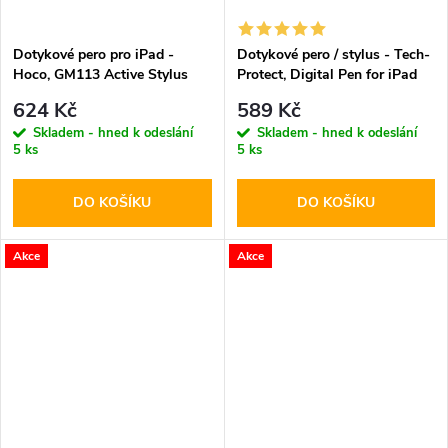
Dotykové pero pro iPad -
Dotykové pero / stylus - Tech-
Hoco, GM113 Active Stylus
Protect, Digital Pen for iPad
Black
White
624 Kč
589 Kč
Skladem - hned k odeslání
Skladem - hned k odeslání
5 ks
5 ks
DO KOŠÍKU
DO KOŠÍKU
Akce
Akce