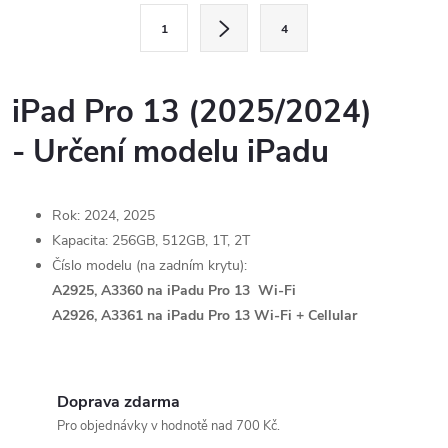
l
S
1
4
t
á
r
d
á
iPad Pro 13 (2025/2024)
a
n
- Určení modelu iPadu
k
c
o
í
v
Rok: 2024, 2025
á
Kapacita: 256GB, 512GB, 1T, 2T
p
n
Číslo modelu (na zadním krytu):
r
A2925, A3360 na iPadu Pro 13 Wi-Fi
í
A2926, A3361 na iPadu Pro 13 Wi-Fi + Cellular
v
k
Doprava zdarma
y
Pro objednávky v hodnotě nad 700 Kč.