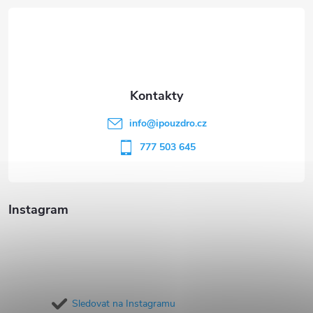
á
p
a
t
info
@
ipouzdro.cz
í
777 503 645
Instagram
Sledovat na Instagramu