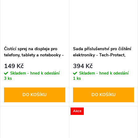
Čistící sprej na displeje pro
Sada příslušenství pro čištění
telefony, tablety a notebooky -
elektroniky - Tech-Protect,
Tech-Protect, Cleaning Spray
CS01 Cleaner Set
149 Kč
394 Kč
200ml
Skladem - hned k odeslání
Skladem - hned k odeslání
3 ks
1 ks
DO KOŠÍKU
DO KOŠÍKU
Akce