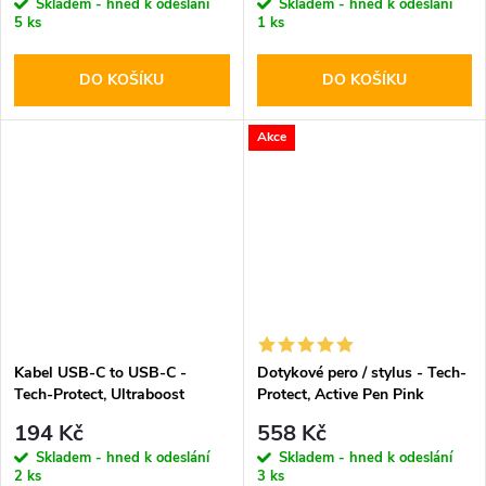
Skladem - hned k odeslání
Skladem - hned k odeslání
5 ks
1 ks
DO KOŠÍKU
DO KOŠÍKU
Akce
Kabel USB-C to USB-C -
Dotykové pero / stylus - Tech-
Tech-Protect, Ultraboost
Protect, Active Pen Pink
PD60W/3A White 100cm
194 Kč
558 Kč
Skladem - hned k odeslání
Skladem - hned k odeslání
2 ks
3 ks