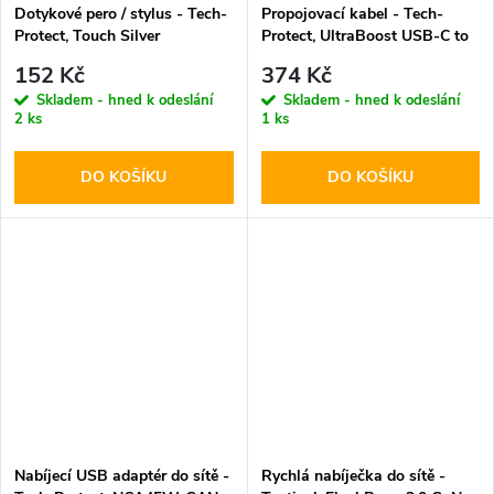
Dotykové pero / stylus - Tech-
Propojovací kabel - Tech-
Protect, Touch Silver
Protect, UltraBoost USB-C to
HDMI
152 Kč
374 Kč
Skladem - hned k odeslání
Skladem - hned k odeslání
2 ks
1 ks
DO KOŠÍKU
DO KOŠÍKU
Nabíjecí USB adaptér do sítě -
Rychlá nabíječka do sítě -