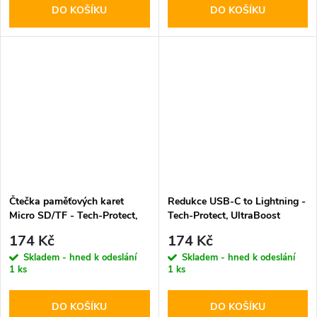
DO KOŠÍKU
DO KOŠÍKU
Čtečka paměťových karet
Redukce USB-C to Lightning -
Micro SD/TF - Tech-Protect,
Tech-Protect, UltraBoost
UltraBoost Black
Black
174 Kč
174 Kč
Skladem - hned k odeslání
Skladem - hned k odeslání
1 ks
1 ks
DO KOŠÍKU
DO KOŠÍKU