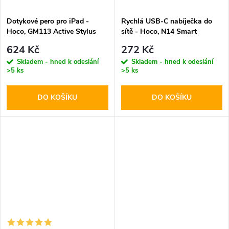
Dotykové pero pro iPad -
Rychlá USB-C nabíječka do
Hoco, GM113 Active Stylus
sítě - Hoco, N14 Smart
White
PD20W
624 Kč
272 Kč
Skladem - hned k odeslání
Skladem - hned k odeslání
>5 ks
>5 ks
DO KOŠÍKU
DO KOŠÍKU