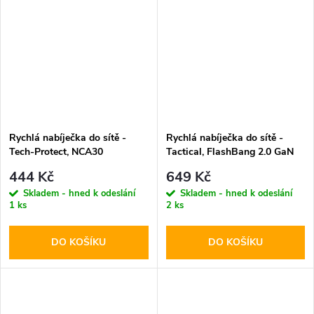
Rychlá nabíječka do sítě -
Rychlá nabíječka do sítě -
Tech-Protect, NCA30
Tactical, FlashBang 2.0 GaN
PD30W/QC3.0 + Lightning
65W Black
444 Kč
649 Kč
kabel
Skladem - hned k odeslání
Skladem - hned k odeslání
1 ks
2 ks
DO KOŠÍKU
DO KOŠÍKU