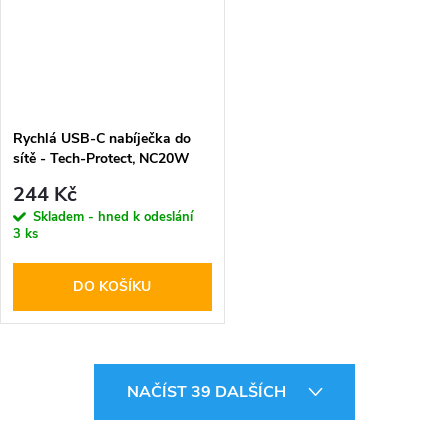
Rychlá USB-C nabíječka do
sítě - Tech-Protect, NC20W
PD20W White
244 Kč
Skladem - hned k odeslání
3 ks
DO KOŠÍKU
O
NAČÍST 39 DALŠÍCH
v