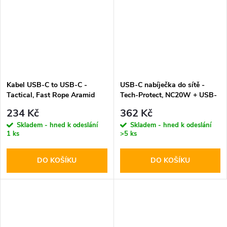
Kabel USB-C to USB-C -
USB-C nabíječka do sítě -
Tactical, Fast Rope Aramid
Tech-Protect, NC20W + USB-
30cm
C kabel
234 Kč
362 Kč
Skladem - hned k odeslání
Skladem - hned k odeslání
1 ks
>5 ks
DO KOŠÍKU
DO KOŠÍKU