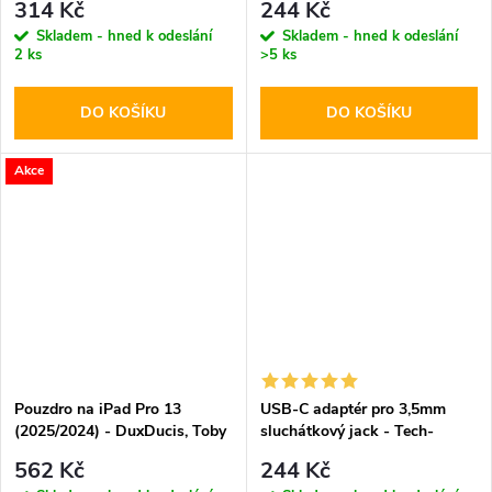
314 Kč
244 Kč
Skladem - hned k odeslání
Skladem - hned k odeslání
2 ks
>5 ks
DO KOŠÍKU
DO KOŠÍKU
Akce
Pouzdro na iPad Pro 13
USB-C adaptér pro 3,5mm
(2025/2024) - DuxDucis, Toby
sluchátkový jack - Tech-
Black
Protect
562 Kč
244 Kč