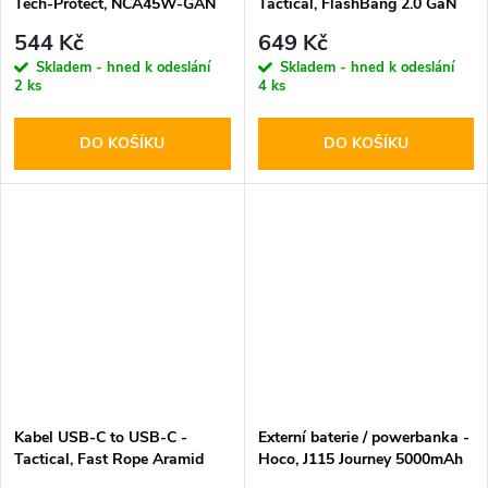
Tech-Protect, NCA45W-GAN
Tactical, FlashBang 2.0 GaN
PD45W/QC3.0 White + USB-
65W White
544 Kč
649 Kč
C kabel
Skladem - hned k odeslání
Skladem - hned k odeslání
2 ks
4 ks
DO KOŠÍKU
DO KOŠÍKU
Kabel USB-C to USB-C -
Externí baterie / powerbanka -
Tactical, Fast Rope Aramid
Hoco, J115 Journey 5000mAh
100cm
White