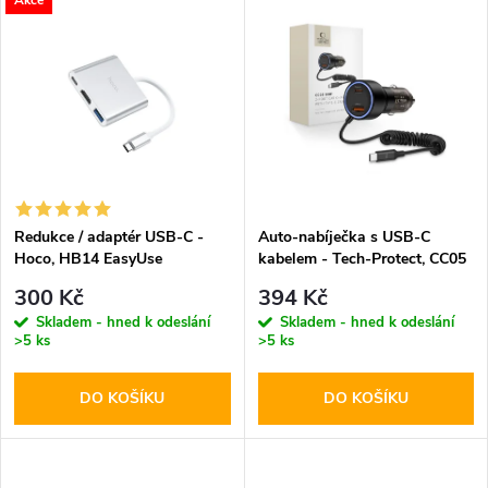
u
Akce
u
k
k
t
t
ů
ů
Redukce / adaptér USB-C -
Auto-nabíječka s USB-C
Hoco, HB14 EasyUse
kabelem - Tech-Protect, CC05
2-port PD60W
300 Kč
394 Kč
Skladem - hned k odeslání
Skladem - hned k odeslání
>5 ks
>5 ks
DO KOŠÍKU
DO KOŠÍKU