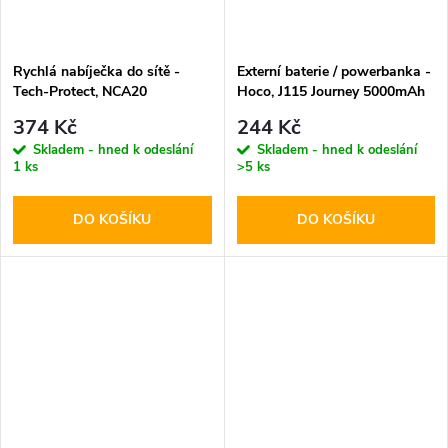
Rychlá nabíječka do sítě -
Externí baterie / powerbanka -
Tech-Protect, NCA20
Hoco, J115 Journey 5000mAh
PD20W/QC3.0 + Lightning
Black
374 Kč
244 Kč
kabel
Skladem - hned k odeslání
Skladem - hned k odeslání
1 ks
>5 ks
DO KOŠÍKU
DO KOŠÍKU