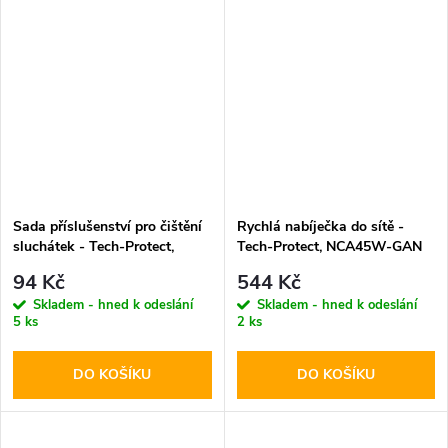
Sada příslušenství pro čištění
Rychlá nabíječka do sítě -
sluchátek - Tech-Protect,
Tech-Protect, NCA45W-GAN
CS02 Cleaner Set
PD45W/QC3.0 + Lightning
94 Kč
544 Kč
kabel
Skladem - hned k odeslání
Skladem - hned k odeslání
5 ks
2 ks
DO KOŠÍKU
DO KOŠÍKU