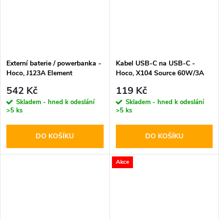
Externí baterie / powerbanka -
Kabel USB-C na USB-C -
Hoco, J123A Element
Hoco, X104 Source 60W/3A
20000mAh Black
200cm White
542 Kč
119 Kč
Skladem - hned k odeslání
Skladem - hned k odeslání
>5 ks
>5 ks
DO KOŠÍKU
DO KOŠÍKU
Akce