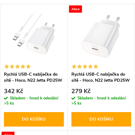
a
Nejlevnější
V
Akce
Nejdražší
z
ý
Abecedně
e
p
n
i
í
s
p
Rychlá USB-C nabíječka do
Rychlá USB-C nabíječka do
sítě - Hoco, N22 Jetta PD25W
sítě - Hoco, N22 Jetta PD25W
p
+ USB-C kabel
r
342 Kč
279 Kč
r
Skladem - hned k odeslání
Skladem - hned k odeslání
>5 ks
>5 ks
o
o
DO KOŠÍKU
DO KOŠÍKU
d
d