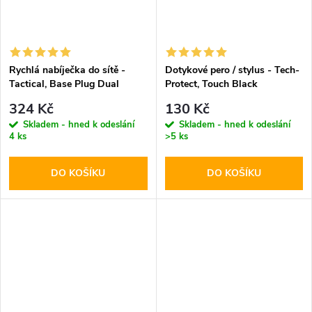
Rychlá nabíječka do sítě -
Dotykové pero / stylus - Tech-
Tactical, Base Plug Dual
Protect, Touch Black
PD20W/QC3.0 White
324 Kč
130 Kč
Skladem - hned k odeslání
Skladem - hned k odeslání
4 ks
>5 ks
DO KOŠÍKU
DO KOŠÍKU