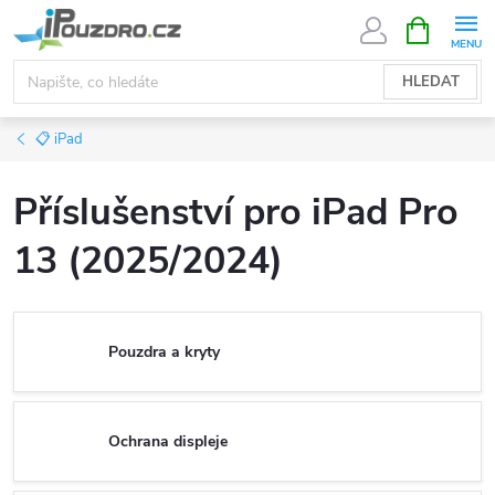
Přejít
NÁKUPNÍ
KOŠÍK
na
obsah
HLEDAT
📋 iPad
Příslušenství pro iPad Pro
13 (2025/2024)
Pouzdra a kryty
Ochrana displeje