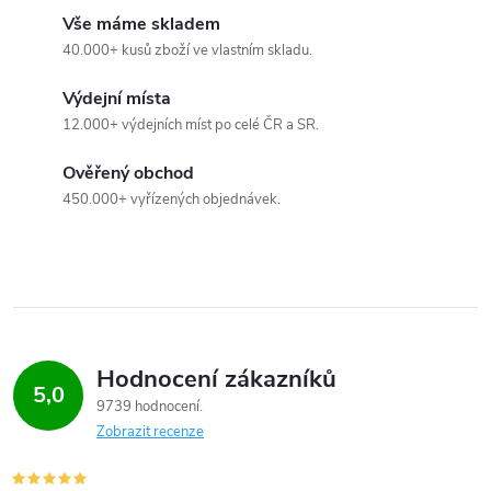
v
Vše máme skladem
ý
40.000+ kusů zboží ve vlastním skladu.
p
Výdejní místa
12.000+ výdejních míst po celé ČR a SR.
i
s
Ověřený obchod
450.000+ vyřízených objednávek.
u
Hodnocení zákazníků
5,0
9739 hodnocení
Zobrazit recenze