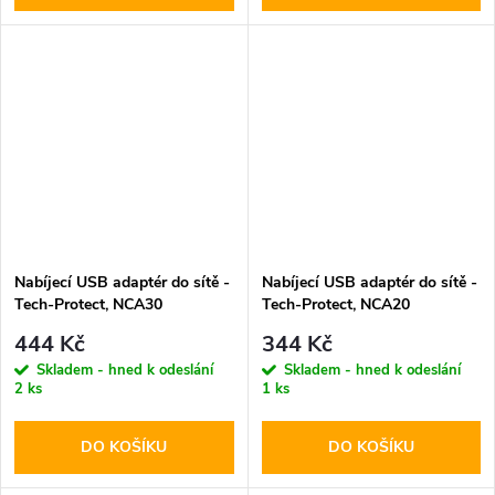
Nabíjecí USB adaptér do sítě -
Nabíjecí USB adaptér do sítě -
Tech-Protect, NCA30
Tech-Protect, NCA20
PD30W/QC3.0 + USB-C kabel
PD20W/QC3.0 + USB-C kabel
444 Kč
344 Kč
Skladem - hned k odeslání
Skladem - hned k odeslání
2 ks
1 ks
DO KOŠÍKU
DO KOŠÍKU