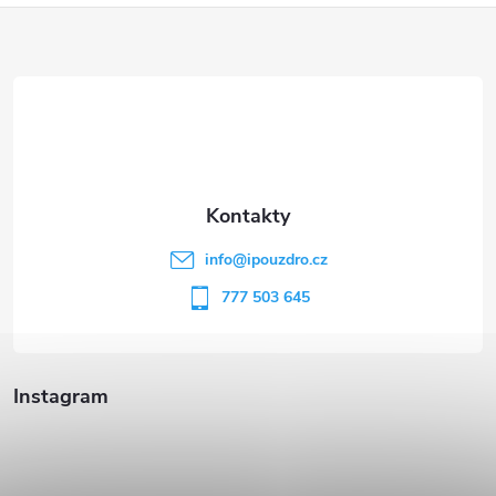
Z
á
p
a
t
info
@
ipouzdro.cz
í
777 503 645
Instagram