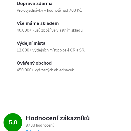
í
Doprava zdarma
Pro objednávky v hodnotě nad 700 Kč.
p
Vše máme skladem
r
40.000+ kusů zboží ve vlastním skladu.
v
Výdejní místa
k
12.000+ výdejních míst po celé ČR a SR.
y
Ověřený obchod
450.000+ vyřízených objednávek.
v
ý
p
i
Hodnocení zákazníků
s
5,0
9738 hodnocení