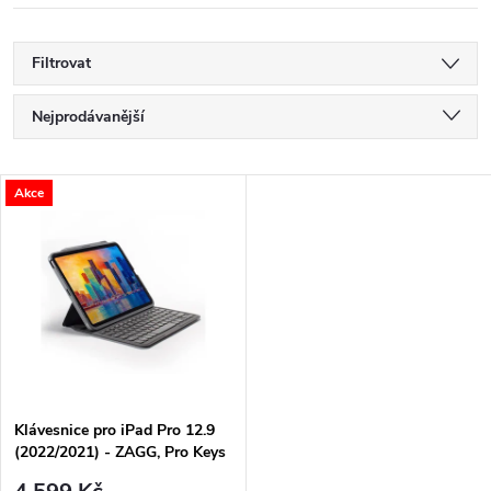
Filtrovat
Ř
Nejprodávanější
a
Nejlevnější
V
Akce
Nejdražší
z
ý
Abecedně
e
p
n
i
í
s
p
Klávesnice pro iPad Pro 12.9
(2022/2021) - ZAGG, Pro Keys
p
EN