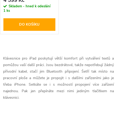
r
4 599 Kč
r
Skladem - hned k odeslání
1 ks
o
o
DO KOŠÍKU
d
d
u
u
O
k
k
v
Klávesnice pro iPad poskytují větší komfort při vytváření textů a
t
pomůžou vaší další práci. Jsou bezdrátové, takže nepotřebují žádný
l
t
přívodní kabel, stačí jim Bluetooth připojení. Šetří tak místo na
ů
á
pracovní ploše a můžete je propojit i s dalšími zařízeními jako je
ů
třeba iPhone. Setkáte se i s možností propojení více zařízení
d
najednou. Pak jen přepínáte mezi nimi jediným tlačítkem na
klávesnici.
a
c