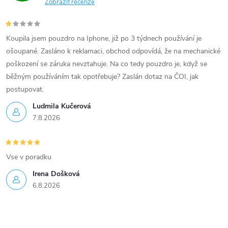
u
Zobrazit recenze
Koupila jsem pouzdro na Iphone, již po 3 týdnech používání je
ošoupané. Zasláno k reklamaci, obchod odpovídá, že na mechanické
poškození se záruka nevztahuje. Na co tedy pouzdro je, když se
běžným používáním tak opotřebuje? Zaslán dotaz na ČOI, jak
postupovat.
Ludmila Kučerová
7.8.2026
Vse v poradku
Irena Došková
6.8.2026