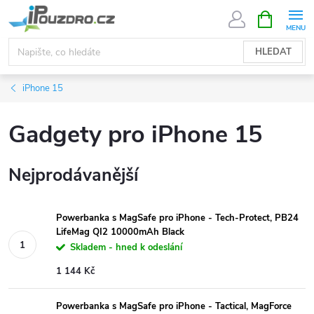
Přejít
NÁKUPNÍ
KOŠÍK
na
obsah
HLEDAT
iPhone 15
Gadgety pro iPhone 15
Nejprodávanější
Powerbanka s MagSafe pro iPhone - Tech-Protect, PB24
LifeMag QI2 10000mAh Black
Skladem - hned k odeslání
1 144 Kč
Powerbanka s MagSafe pro iPhone - Tactical, MagForce