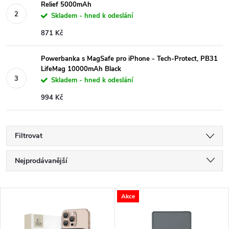
Relief 5000mAh
Skladem - hned k odeslání
871 Kč
Powerbanka s MagSafe pro iPhone - Tech-Protect, PB31
LifeMag 10000mAh Black
Skladem - hned k odeslání
994 Kč
Filtrovat
Ř
Nejprodávanější
a
Nejlevnější
V
Akce
Nejdražší
z
ý
Abecedně