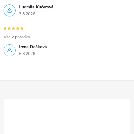
Ludmila Kučerová
7.8.2026
Vse v poradku
Irena Došková
6.8.2026
Z
á
p
a