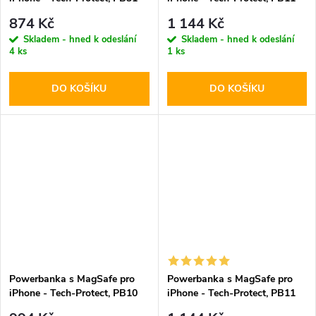
LifeMag 10000mAh White
LifeMag 10000mAh White
874 Kč
1 144 Kč
Skladem - hned k odeslání
Skladem - hned k odeslání
4 ks
1 ks
DO KOŠÍKU
DO KOŠÍKU
Powerbanka s MagSafe pro
Powerbanka s MagSafe pro
iPhone - Tech-Protect, PB10
iPhone - Tech-Protect, PB11
LifeMag 5000mAh Pink
LifeMag 10000mAh Black