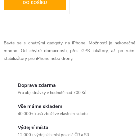
DO KOŠÍKU
O
v
Bavte se s chytrými gadgety na iPhone. Možností je nekonečně
mnoho. Od chytré domácnosti, přes GPS lokátory, až po ruční
l
stabilizátory pro iPhone nebo drony.
á
d
Doprava zdarma
a
Pro objednávky v hodnotě nad 700 Kč.
c
Vše máme skladem
40.000+ kusů zboží ve vlastním skladu.
í
Výdejní místa
p
12.000+ výdejních míst po celé ČR a SR.