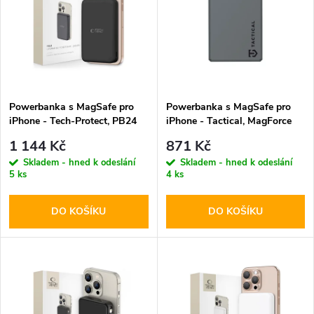
e
p
n
i
í
s
p
Powerbanka s MagSafe pro
Powerbanka s MagSafe pro
iPhone - Tech-Protect, PB24
iPhone - Tactical, MagForce
p
LifeMag QI2 10000mAh Black
Relief 5000mAh
r
1 144 Kč
871 Kč
r
Skladem - hned k odeslání
Skladem - hned k odeslání
5 ks
4 ks
o
o
DO KOŠÍKU
DO KOŠÍKU
d
d
u
u
k
k