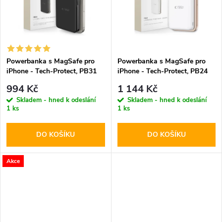
t
t
ů
ů
Powerbanka s MagSafe pro
Powerbanka s MagSafe pro
iPhone - Tech-Protect, PB31
iPhone - Tech-Protect, PB24
LifeMag 10000mAh Black
LifeMag QI2 10000mAh White
994 Kč
1 144 Kč
Skladem - hned k odeslání
Skladem - hned k odeslání
1 ks
1 ks
DO KOŠÍKU
DO KOŠÍKU
Akce