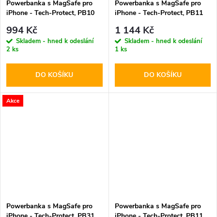
Powerbanka s MagSafe pro
Powerbanka s MagSafe pro
iPhone - Tech-Protect, PB10
iPhone - Tech-Protect, PB11
LifeMag 5000mAh Lilac
LifeMag 10000mAh Titanium
994 Kč
1 144 Kč
Skladem - hned k odeslání
Skladem - hned k odeslání
2 ks
1 ks
DO KOŠÍKU
DO KOŠÍKU
Akce
Powerbanka s MagSafe pro
Powerbanka s MagSafe pro
iPhone - Tech-Protect, PB31
iPhone - Tech-Protect, PB11