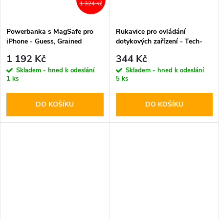
1 324 Kč
Powerbanka s MagSafe pro
Rukavice pro ovládání
iPhone - Guess, Grained
dotykových zařízení - Tech-
Triangle Logo 5000mAh Blue
Protect, WG01 Winter
1 192 Kč
344 Kč
Touchscreen Gloves L
Skladem - hned k odeslání
Skladem - hned k odeslání
1 ks
5 ks
DO KOŠÍKU
DO KOŠÍKU