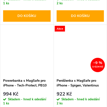
1 ks
2 ks
DO KOŠÍKU
DO KOŠÍKU
Akce
–9 %
1 024 Kč
Powerbanka s MagSafe pro
Peněženka s MagSafe pro
iPhone - Tech-Protect, PB10
iPhone - Spigen, Valentinus
LifeMag 5000mAh Blue
MagSafe Card Holder
994 Kč
922 Kč
Skladem - hned k odeslání
Skladem - hned k odeslání
1 ks
2 ks