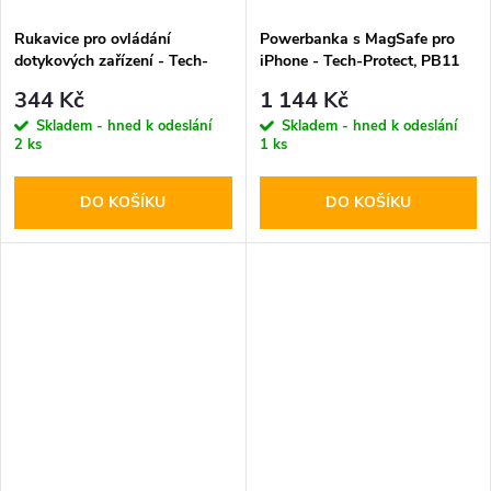
Rukavice pro ovládání
Powerbanka s MagSafe pro
dotykových zařízení - Tech-
iPhone - Tech-Protect, PB11
Protect, WG01 Winter
LifeMag 10000mAh Lilac
344 Kč
1 144 Kč
Touchscreen Gloves M
Skladem - hned k odeslání
Skladem - hned k odeslání
2 ks
1 ks
DO KOŠÍKU
DO KOŠÍKU