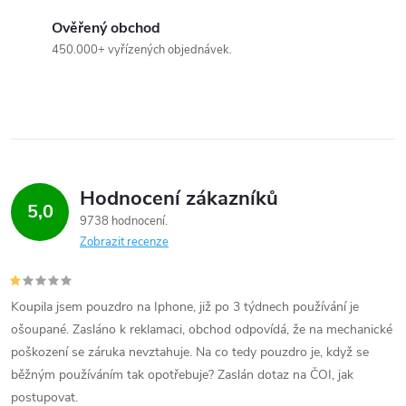
r
Ověřený obchod
v
450.000+ vyřízených objednávek.
k
y
v
ý
Hodnocení zákazníků
5,0
9738 hodnocení
p
Zobrazit recenze
i
s
Koupila jsem pouzdro na Iphone, již po 3 týdnech používání je
ošoupané. Zasláno k reklamaci, obchod odpovídá, že na mechanické
u
poškození se záruka nevztahuje. Na co tedy pouzdro je, když se
běžným používáním tak opotřebuje? Zaslán dotaz na ČOI, jak
postupovat.