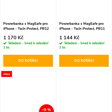
Powerbanka s MagSafe pro
Powerbanka s MagSafe pro
iPhone - Tech-Protect, PB12
iPhone - Tech-Protect, PB11
LifeMag 20000mAh Black
LifeMag 10000mAh Blue
1 170 Kč
1 144 Kč
Skladem - hned k odeslání
Skladem - hned k odeslání
1 ks
2 ks
DO KOŠÍKU
DO KOŠÍKU
Akce
–9 %