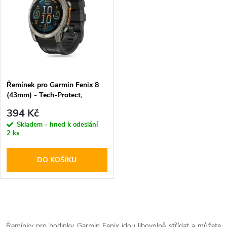
k
k
t
t
ů
ů
Řemínek pro Garmin Fenix 8
(43mm) - Tech-Protect,
Silicone Black
394 Kč
Skladem - hned k odeslání
2 ks
DO KOŠÍKU
O
Řemínky pro hodinky Garmin Fenix jdou libovolně střídat a můžete