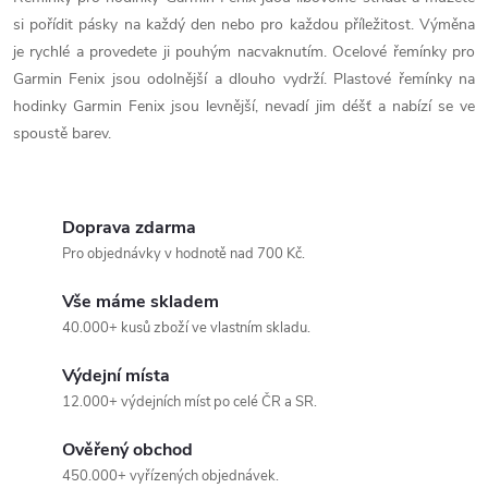
v
si pořídit pásky na každý den nebo pro každou příležitost. Výměna
l
je rychlé a provedete ji pouhým nacvaknutím. Ocelové řemínky pro
á
Garmin Fenix jsou odolnější a dlouho vydrží. Plastové řemínky na
hodinky Garmin Fenix jsou levnější, nevadí jim déšť a nabízí se ve
d
spoustě barev.
a
c
Doprava zdarma
í
Pro objednávky v hodnotě nad 700 Kč.
p
Vše máme skladem
40.000+ kusů zboží ve vlastním skladu.
r
Výdejní místa
v
12.000+ výdejních míst po celé ČR a SR.
k
Ověřený obchod
y
450.000+ vyřízených objednávek.