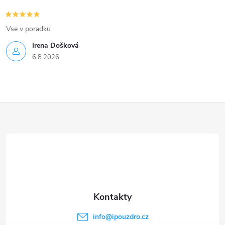
Vse v poradku
Irena Došková
6.8.2026
Z
á
p
a
t
info
@
ipouzdro.cz