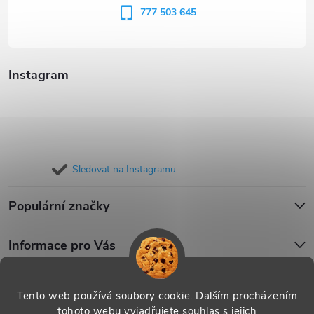
í
777 503 645
Instagram
Sledovat na Instagramu
Populární značky
Informace pro Vás
Blog
Tento web používá soubory cookie. Dalším procházením
tohoto webu vyjadřujete souhlas s jejich