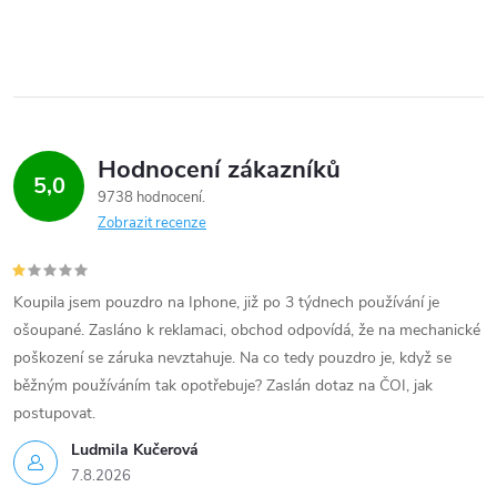
v
ý
p
i
Hodnocení zákazníků
5,0
9738 hodnocení
s
Zobrazit recenze
u
Koupila jsem pouzdro na Iphone, již po 3 týdnech používání je
ošoupané. Zasláno k reklamaci, obchod odpovídá, že na mechanické
poškození se záruka nevztahuje. Na co tedy pouzdro je, když se
běžným používáním tak opotřebuje? Zaslán dotaz na ČOI, jak
postupovat.
Ludmila Kučerová
7.8.2026