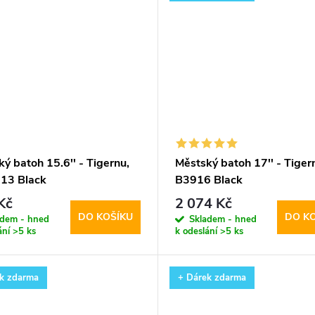
ý batoh 15.6'' - Tigernu,
Městský batoh 17'' - Tigern
13 Black
B3916 Black
Kč
2 074 Kč
DO KOŠÍKU
DO K
adem - hned
Skladem - hned
ání
>5 ks
k odeslání
>5 ks
k zdarma
+ Dárek zdarma