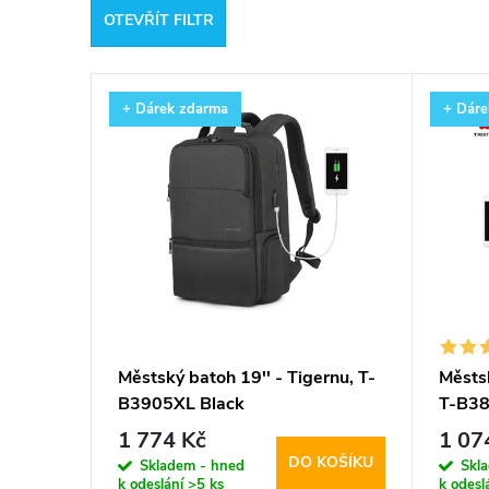
OTEVŘÍT FILTR
e
V
n
+ Dárek zdarma
+ Dáre
ý
í
p
p
i
r
s
o
p
d
Městský batoh 19'' - Tigernu, T-
Městsk
B3905XL Black
T-B38
r
u
1 774 Kč
1 07
DO KOŠÍKU
o
Skladem - hned
Skl
k
k odeslání
>5 ks
k odesl