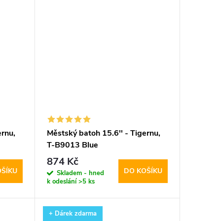
ernu,
Městský batoh 15.6'' - Tigernu,
T-B9013 Blue
874 Kč
OŠÍKU
DO KOŠÍKU
Skladem - hned
k odeslání
>5 ks
+ Dárek zdarma