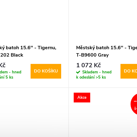
ý batoh 15.6'' - Tigernu,
Městský batoh 15.6'' - Tig
202 Black
T-B9600 Gray
Kč
1 072 Kč
DO KOŠÍKU
DO K
adem - hned
Skladem - hned
ání
5 ks
k odeslání
>5 ks
Akce
1