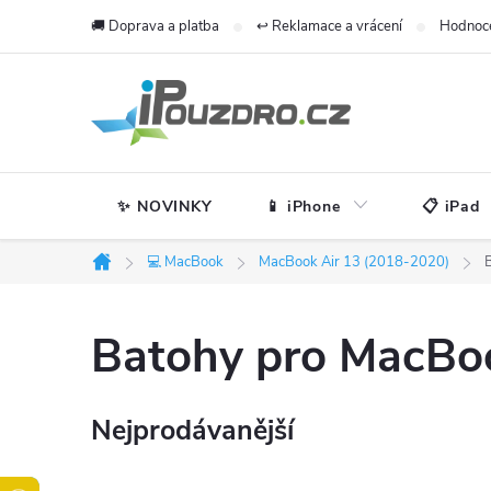
Přejít
🚚 Doprava a platba
↩️ Reklamace a vrácení
Hodnoc
na
obsah
✨ NOVINKY
📱 iPhone
📋 iPad
💻 MacBook
MacBook Air 13 (2018-2020)
Domů
Batohy pro MacBoo
Nejprodávanější