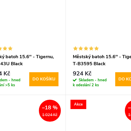
ý batoh 15.6'' - Tigernu,
Městský batoh 15.6'' - Tig
43U Black
T-B3595 Black
4 Kč
924 Kč
DO KOŠÍKU
DO K
adem - hned
Skladem - hned
ání
>5 ks
k odeslání
2 ks
Akce
–18 %
1 024 Kč
1