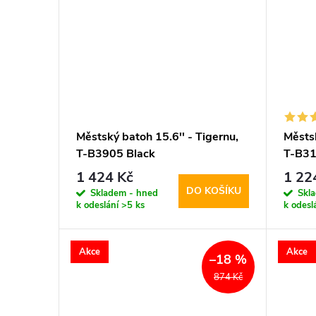
Městský batoh 15.6'' - Tigernu,
Městsk
T-B3905 Black
T-B31
1 424 Kč
1 22
DO KOŠÍKU
Skladem - hned
Skl
k odeslání
>5 ks
k odesl
Akce
Akce
–18 %
874 Kč