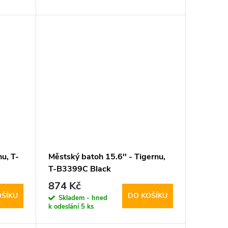
u, T-
Městský batoh 15.6'' - Tigernu,
T-B3399C Black
874 Kč
OŠÍKU
DO KOŠÍKU
Skladem - hned
k odeslání
5 ks