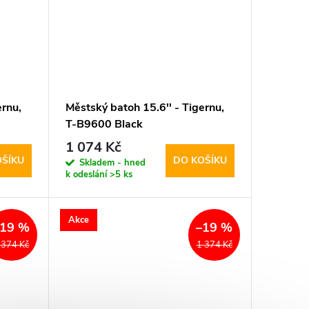
ernu,
Městský batoh 15.6'' - Tigernu,
T-B9600 Black
1 074 Kč
OŠÍKU
DO KOŠÍKU
Skladem - hned
k odeslání
>5 ks
Akce
–19 %
–19 %
 374 Kč
1 374 Kč