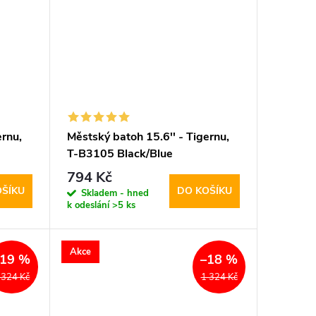
ernu,
Městský batoh 15.6'' - Tigernu,
T-B3105 Black/Blue
794 Kč
OŠÍKU
DO KOŠÍKU
Skladem - hned
k odeslání
>5 ks
Akce
–19 %
–18 %
 324 Kč
1 324 Kč