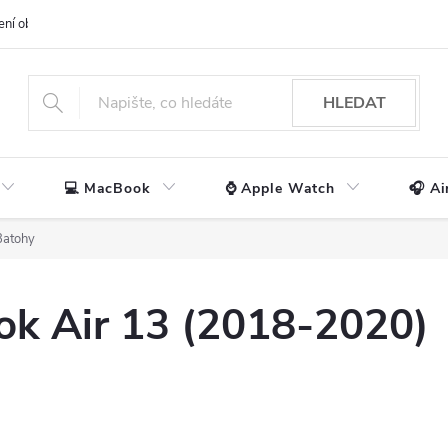
ení obchodu
📃 Obchodní podmínky
🔒 Ochrana os. údajů
📞 Ko
HLEDAT
💻 MacBook
⌚ Apple Watch
🎧 Ai
Batohy
k Air 13 (2018-2020)