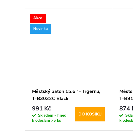
d
t
Akce
u
ů
Novinka
k
t
ů
Městský batoh 15.6'' - Tigernu,
Městsk
T-B3032C Black
T-B91
991 Kč
874 
DO KOŠÍKU
Skladem - hned
Skl
k odeslání
>5 ks
k odesl