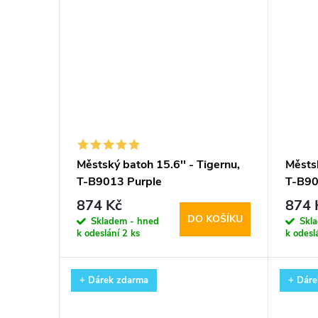
Městský batoh 15.6'' - Tigernu,
Městsk
T-B9013 Purple
T-B90
874 Kč
874 
DO KOŠÍKU
Skladem - hned
Skl
k odeslání
2 ks
k odesl
+ Dárek zdarma
+ Dáre