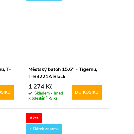
u, T-
Městský batoh 15.6'' - Tigernu,
T-B3221A Black
1 274 Kč
OŠÍKU
DO KOŠÍKU
Skladem - hned
k odeslání
>5 ks
Akce
+ Dárek zdarma