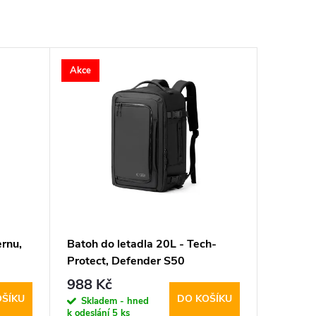
Akce
ernu,
Batoh do letadla 20L - Tech-
Protect, Defender S50
40x20x25 (RYANAIR &
988 Kč
WIZZAIR) Black
OŠÍKU
DO KOŠÍKU
Skladem - hned
k odeslání
5 ks