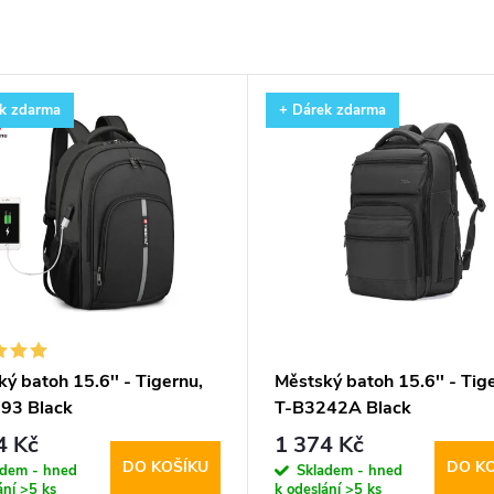
k zdarma
+ Dárek zdarma
ý batoh 15.6'' - Tigernu,
Městský batoh 15.6'' - Tig
93 Black
T-B3242A Black
4 Kč
1 374 Kč
DO KOŠÍKU
DO K
adem - hned
Skladem - hned
ání
>5 ks
k odeslání
>5 ks