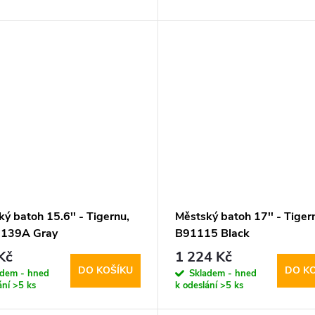
ý batoh 15.6'' - Tigernu,
Městský batoh 17'' - Tigern
139A Gray
B91115 Black
Kč
1 224 Kč
DO KOŠÍKU
DO K
adem - hned
Skladem - hned
ání
>5 ks
k odeslání
>5 ks