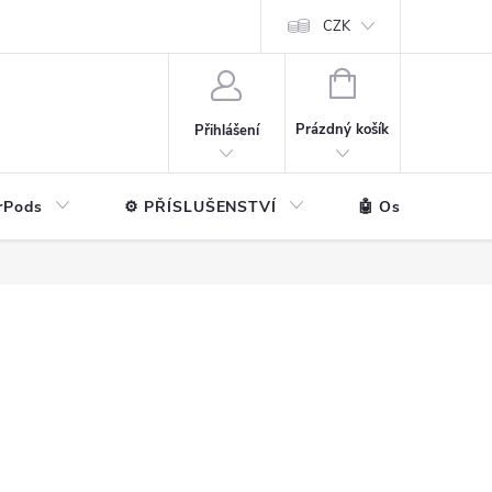
ntakt
💼 Pro firmy
CZK
NÁKUPNÍ
KOŠÍK
Prázdný košík
Přihlášení
rPods
⚙️ PŘÍSLUŠENSTVÍ
🤖 Ostatní značk