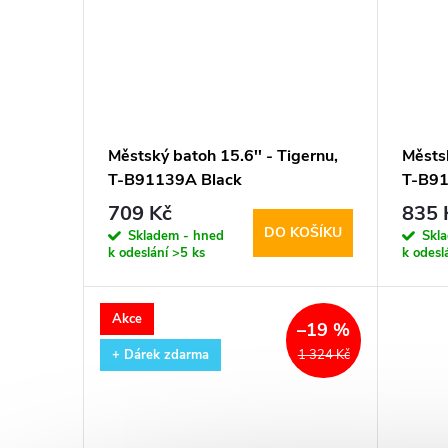
Městský batoh 15.6'' - Tigernu,
Městsk
T-B91139A Black
T-B91
709 Kč
835 
DO KOŠÍKU
Skladem - hned
Skl
k odeslání
>5 ks
k odesl
Akce
–19 %
+ Dárek zdarma
1 324 Kč