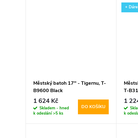
+ Dáre
Městský batoh 17'' - Tigernu, T-
Městsk
B9600 Black
T-B31
1 624 Kč
1 22
DO KOŠÍKU
Skladem - hned
Skl
k odeslání
>5 ks
k odesl