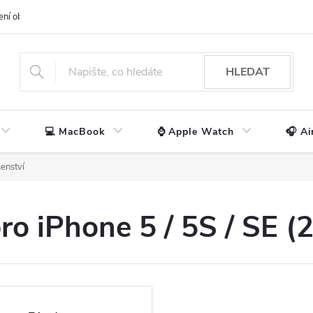
ení obchodu
📃 Obchodní podmínky
🔒 Ochrana os. údajů
📞 Ko
HLEDAT
💻 MacBook
⌚ Apple Watch
🎧 Ai
šenství
pro iPhone 5 / 5S / SE (