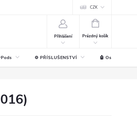
ntakt
💼 Pro firmy
CZK
NÁKUPNÍ
KOŠÍK
Prázdný košík
Přihlášení
rPods
⚙️ PŘÍSLUŠENSTVÍ
🤖 Ostatní značk
2016)