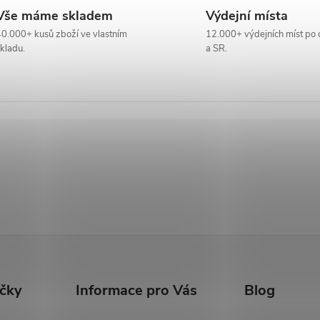
Vše máme skladem
Výdejní místa
0.000+ kusů zboží ve vlastním
12.000+ výdejních míst po 
kladu.
a SR.
ačky
Informace pro Vás
Blog