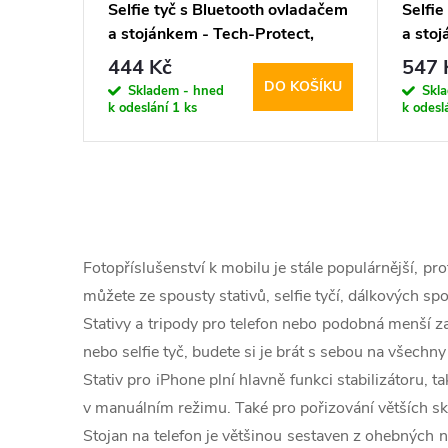
Selfie tyč s Bluetooth ovladačem
Selfie
a stojánkem - Tech-Protect,
a stoj
L02S Selfie Stick Tripod
Freed
444 Kč
547 
DO KOŠÍKU
Skladem - hned
Skl
k odeslání
1 ks
k odesl
O
v
Fotopříslušenství k mobilu je stále populárnější, pr
l
můžete ze spousty stativů, selfie tyčí, dálkových sp
Stativy a tripody pro telefon nebo podobná menší z
á
nebo selfie tyč, budete si je brát s sebou na všechny 
d
Stativ pro iPhone plní hlavně funkci stabilizátoru, 
a
v manuálním režimu. Také pro pořizování větších sk
Stojan na telefon je většinou sestaven z ohebných no