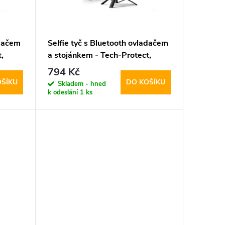
adačem
Selfie tyč s Bluetooth ovladačem
,
a stojánkem - Tech-Protect,
L08S Selfie Stick Tripod Black
794 Kč
OŠÍKU
DO KOŠÍKU
Skladem - hned
k odeslání
1 ks