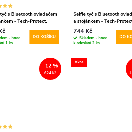
 tyč s Bluetooth ovladačem
Selfie tyč s Bluetooth ovl
jánkem - Tech-Protect,
a stojánkem - Tech-Protect
elfie Stick Tripod Black
L03S Selfie Stick Tripod W
Kč
744 Kč
DO KOŠÍKU
DO K
adem - hned
Skladem - hned
ání
1 ks
k odeslání
2 ks
Akce
–12 %
624 Kč
1