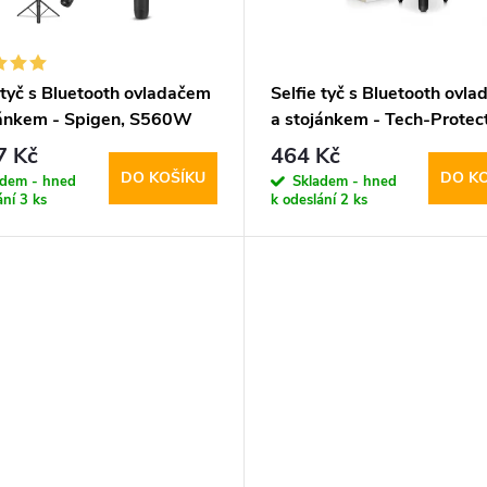
 tyč s Bluetooth ovladačem
Selfie tyč s Bluetooth ovl
jánkem - Spigen, S560W
a stojánkem - Tech-Protect
fe Black
L01S Selfie Stick Tripod
7 Kč
464 Kč
DO KOŠÍKU
DO K
adem - hned
Skladem - hned
ání
3 ks
k odeslání
2 ks