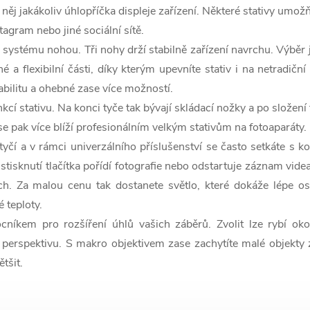
něj jakákoliv úhlopříčka displeje zařízení. Některé stativy umož
tagram nebo jiné sociální sítě.
ho systému nohou. Tři nohy drží stabilně zařízení navrchu. Výbě
a flexibilní části, díky kterým upevníte stativ i na netradičn
abilitu a ohebné zase více možností.
funkcí stativu. Na konci tyče tak bývají skládací nožky a po slož
iv se pak více blíží profesionálním velkým stativům na fotoaparáty
yčí a v rámci univerzálního příslušenství se často setkáte s k
tisknutí tlačítka pořídí fotografie nebo odstartuje záznam vid
h. Za malou cenu tak dostanete světlo, které dokáže lépe os
é teploty.
níkem pro rozšíření úhlů vašich záběrů. Zvolit lze rybí oko
erspektivu. S makro objektivem zase zachytíte malé objekty z 
tšit.