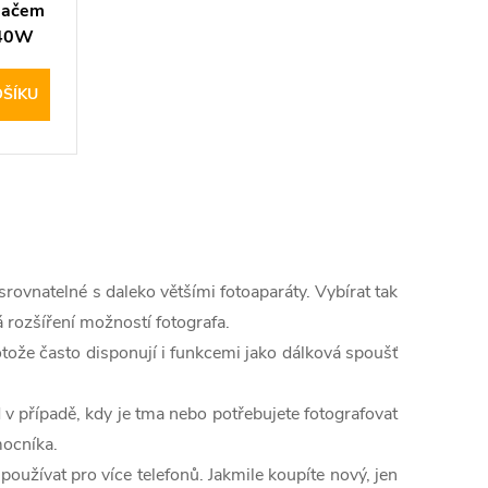
adačem
540W
OŠÍKU
srovnatelné s daleko většími fotoaparáty. Vybírat tak
á rozšíření možností fotografa.
tože často disponují i funkcemi jako dálková spoušť
d v případě, kdy je tma nebo potřebujete fotografovat
mocníka.
používat pro více telefonů. Jakmile koupíte nový, jen