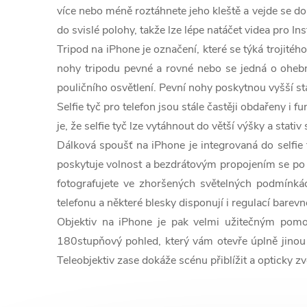
c
více nebo méně roztáhnete jeho kleště a vejde se do 
í
do svislé polohy, takže lze lépe natáčet videa pro Ins
Tripod na iPhone je označení, které se týká trojité
p
nohy tripodu pevné a rovné nebo se jedná o ohebné 
r
pouličního osvětlení. Pevní nohy poskytnou vyšší st
Selfie tyč pro telefon jsou stále častěji obdařeny i 
v
je, že selfie tyč lze vytáhnout do větší výšky a stat
k
Dálková spoušť na iPhone je integrovaná do selfie t
y
poskytuje volnost a bezdrátovým propojením se po s
fotografujete ve zhoršených světelných podmínkác
v
telefonu a některé blesky disponují i regulací barevn
ý
Objektiv na iPhone je pak velmi užitečným pomoc
180stupňový pohled, který vám otevře úplně jinou p
p
Teleobjektiv zase dokáže scénu přiblížit a opticky zvě
i