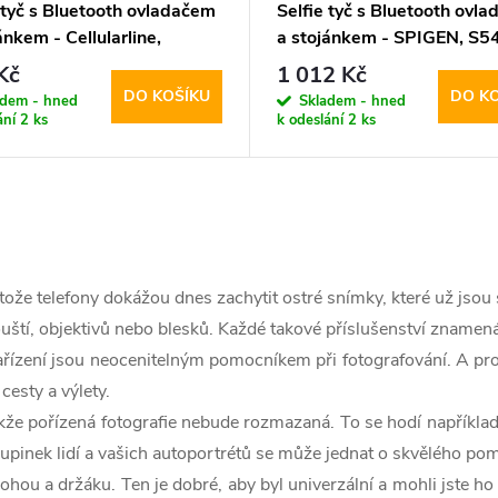
 tyč s Bluetooth ovladačem
Selfie tyč s Bluetooth ovl
ánkem - Cellularline,
a stojánkem - SPIGEN, S
om Black
Black
Kč
1 012 Kč
DO KOŠÍKU
DO K
adem - hned
Skladem - hned
ání
2 ks
k odeslání
2 ks
otože telefony dokážou dnes zachytit ostré snímky, které už jsou 
ouští, objektivů nebo blesků. Každé takové příslušenství znamen
ařízení jsou neocenitelným pomocníkem při fotografování. A pro
cesty a výlety.
takže pořízená fotografie nebude rozmazaná. To se hodí napříkla
upinek lidí a vašich autoportrétů se může jednat o skvělého po
hou a držáku. Ten je dobré, aby byl univerzální a mohli jste ho 