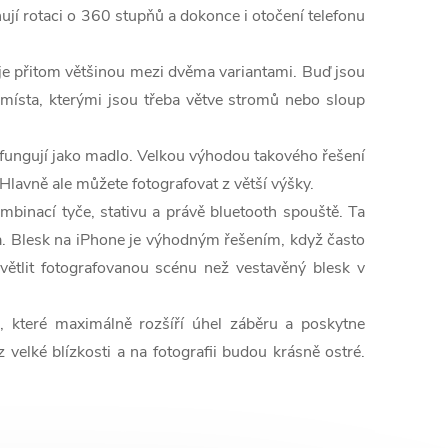
ňují rotaci o 360 stupňů a dokonce i otočení telefonu
r je přitom většinou mezi dvěma variantami. Buď jsou
í místa, kterými jsou třeba větve stromů nebo sloup
ení fungují jako madlo. Velkou výhodou takového řešení
. Hlavně ale můžete fotografovat z větší výšky.
ombinací tyče, stativu a právě bluetooth spouště. Ta
ea. Blesk na iPhone je výhodným řešením, když často
větlit fotografovanou scénu než vestavěný blesk v
, které maximálně rozšíří úhel záběru a poskytne
velké blízkosti a na fotografii budou krásně ostré.