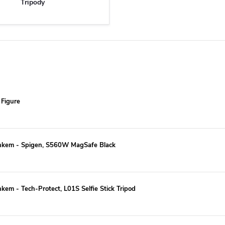
Tripody
 Figure
jánkem - Spigen, S560W MagSafe Black
nkem - Tech-Protect, L01S Selfie Stick Tripod