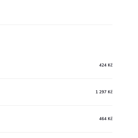
424 Kč
1 297 Kč
464 Kč