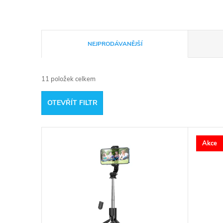
Ř
NEJPRODÁVANĚJŠÍ
a
11
položek celkem
z
OTEVŘÍT FILTR
e
V
n
Akce
ý
í
p
p
i
r