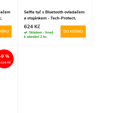
adačem
Selfie tyč s Bluetooth ovladačem
,
a stojánkem - Tech-Protect,
hite
L05S Selfie Stick Tripod
624 Kč
OŠÍKU
DO KOŠÍKU
Skladem - hned
k odeslání
2 ks
–9 %
 124 Kč