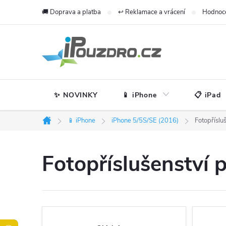
Přejít
🚚 Doprava a platba
↩️ Reklamace a vrácení
Hodnoc
na
obsah
✨ NOVINKY
📱 iPhone
📋 iPad
📱 iPhone
iPhone 5/5S/SE (2016)
Fotopříslu
Domů
Fotopříslušenství 