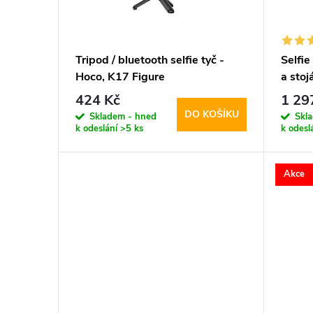
s
o
p
d
Tripod / bluetooth selfie tyč -
Selfie
Hoco, K17 Figure
a sto
r
u
MagSa
424 Kč
1 29
DO KOŠÍKU
o
Skladem - hned
Skl
k
k odeslání
>5 ks
k odesl
d
t
Akce
u
ů
k
t
ů