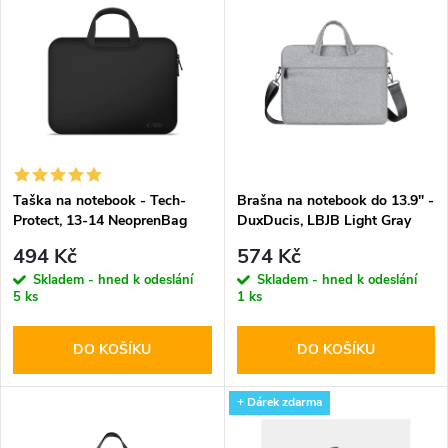
z
ý
Abecedně
e
p
n
i
í
s
p
Taška na notebook - Tech-
Brašna na notebook do 13.9" -
Protect, 13-14 NeoprenBag
DuxDucis, LBJB Light Gray
p
Black
r
494 Kč
574 Kč
r
Skladem - hned k odeslání
Skladem - hned k odeslání
5 ks
1 ks
o
o
DO KOŠÍKU
DO KOŠÍKU
d
d
u
+ Dárek zdarma
u