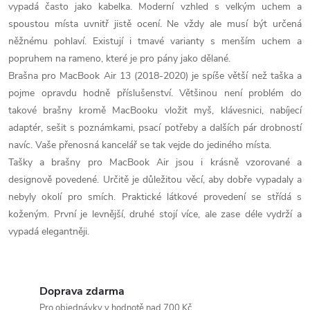
d
vypadá často jako kabelka. Moderní vzhled s velkým uchem a
spoustou místa uvnitř jistě ocení. Ne vždy ale musí být určená
a
něžnému pohlaví. Existují i tmavé varianty s menším uchem a
c
popruhem na rameno, které je pro pány jako dělané.
Brašna pro MacBook Air 13 (2018-2020) je spíše větší než taška a
í
pojme opravdu hodně příslušenství. Většinou není problém do
p
takové brašny kromě MacBooku vložit myš, klávesnici, nabíjecí
adaptér, sešit s poznámkami, psací potřeby a dalších pár drobností
r
navíc. Vaše přenosná kancelář se tak vejde do jediného místa.
Tašky a brašny pro MacBook Air jsou i krásně vzorované a
v
designově povedené. Určitě je důležitou věcí, aby dobře vypadaly a
k
nebyly okolí pro smích. Praktické látkové provedení se střídá s
koženým. První je levnější, druhé stojí více, ale zase déle vydrží a
y
vypadá elegantněji.
v
ý
Doprava zdarma
Pro objednávky v hodnotě nad 700 Kč.