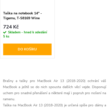
Taška na notebook 14'' -
Tigernu, T-S8169 Wine
724 Kč
Skladem - hned k odeslání
5 ks
DO KOŠÍKU
O
v
Brašny a tašky pro MacBook Air 13 (2018-2020) ochrání váš
MacBook a ještě se do nich spousta dalších věcí vejde. Disponují
l
uchem pro snadné přenášení a některé mají i popruh pro nošení na
á
ramenu.
Taška na MacBook Air 13 (2018-2020) je určená spíše pro dámy a