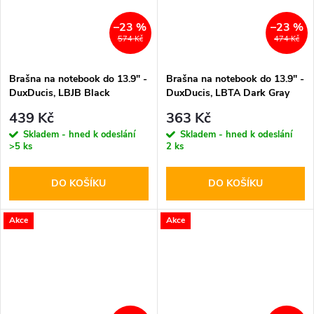
–23 %
–23 %
574 Kč
474 Kč
Brašna na notebook do 13.9" -
Brašna na notebook do 13.9" -
DuxDucis, LBJB Black
DuxDucis, LBTA Dark Gray
439 Kč
363 Kč
Skladem - hned k odeslání
Skladem - hned k odeslání
>5 ks
2 ks
DO KOŠÍKU
DO KOŠÍKU
Akce
Akce