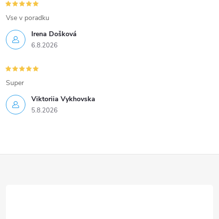
Vse v poradku
Irena Došková
6.8.2026
Super
Viktoriia Vykhovska
5.8.2026
Z
á
p