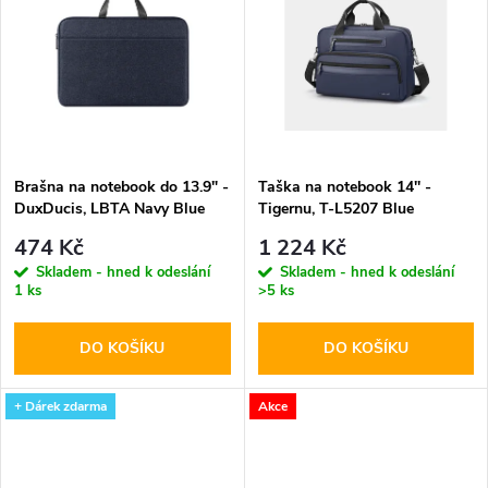
k
k
t
t
ů
ů
Brašna na notebook do 13.9" -
Taška na notebook 14'' -
DuxDucis, LBTA Navy Blue
Tigernu, T-L5207 Blue
474 Kč
1 224 Kč
Skladem - hned k odeslání
Skladem - hned k odeslání
1 ks
>5 ks
DO KOŠÍKU
DO KOŠÍKU
+ Dárek zdarma
Akce