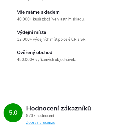
p
i
Vše máme skladem
40.000+ kusů zboží ve vlastním skladu.
s
Výdejní místa
u
12.000+ výdejních míst po celé ČR a SR.
Ověřený obchod
450.000+ vyřízených objednávek.
Hodnocení zákazníků
5,0
9737 hodnocení
Zobrazit recenze