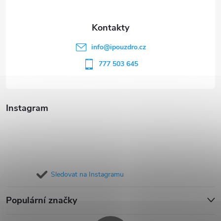
a
t
info
@
ipouzdro.cz
í
777 503 645
Instagram
Sledovat na Instagramu
Populární značky