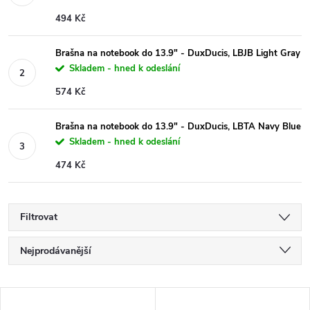
494 Kč
Brašna na notebook do 13.9" - DuxDucis, LBJB Light Gray
Skladem - hned k odeslání
574 Kč
Brašna na notebook do 13.9" - DuxDucis, LBTA Navy Blue
Skladem - hned k odeslání
474 Kč
Filtrovat
Ř
Nejprodávanější
a
Nejlevnější
V
Nejdražší