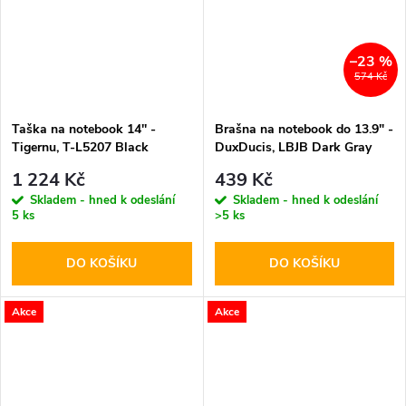
–23 %
574 Kč
Taška na notebook 14'' -
Brašna na notebook do 13.9" -
Tigernu, T-L5207 Black
DuxDucis, LBJB Dark Gray
1 224 Kč
439 Kč
Skladem - hned k odeslání
Skladem - hned k odeslání
5 ks
>5 ks
DO KOŠÍKU
DO KOŠÍKU
Akce
Akce