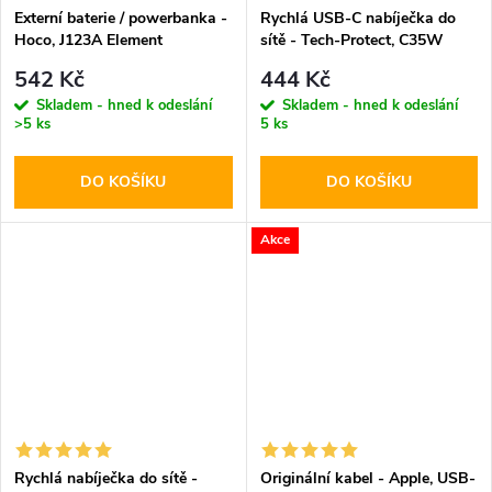
Externí baterie / powerbanka -
Rychlá USB-C nabíječka do
Hoco, J123A Element
sítě - Tech-Protect, C35W
20000mAh Black
PD35W White
542 Kč
444 Kč
Skladem - hned k odeslání
Skladem - hned k odeslání
>5 ks
5 ks
DO KOŠÍKU
DO KOŠÍKU
Akce
Rychlá nabíječka do sítě -
Originální kabel - Apple, USB-