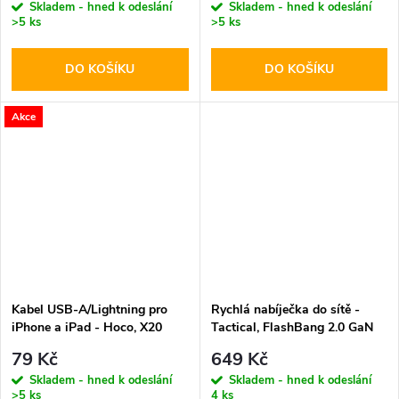
Skladem - hned k odeslání
Skladem - hned k odeslání
>5 ks
>5 ks
DO KOŠÍKU
DO KOŠÍKU
Akce
Kabel USB-A/Lightning pro
Rychlá nabíječka do sítě -
iPhone a iPad - Hoco, X20
Tactical, FlashBang 2.0 GaN
Flash Black
65W White
79 Kč
649 Kč
Skladem - hned k odeslání
Skladem - hned k odeslání
>5 ks
4 ks