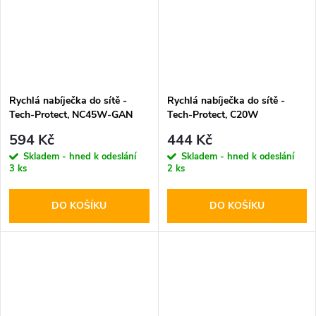
Rychlá nabíječka do sítě -
Rychlá nabíječka do sítě -
Tech-Protect, NC45W-GAN
Tech-Protect, C20W
PD45W White
PD20W/QC3.0 White +
594 Kč
444 Kč
Lightning kabel
Skladem - hned k odeslání
Skladem - hned k odeslání
3 ks
2 ks
DO KOŠÍKU
DO KOŠÍKU