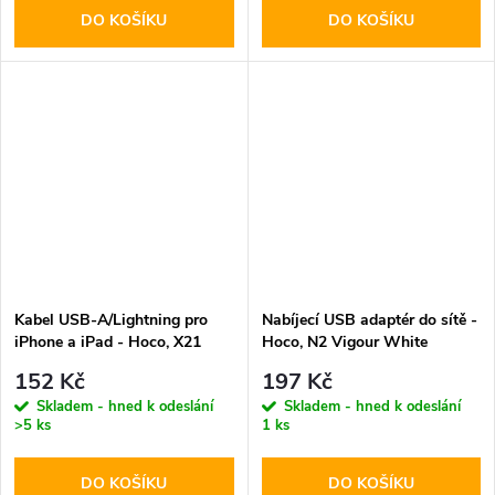
DO KOŠÍKU
DO KOŠÍKU
Kabel USB-A/Lightning pro
Nabíjecí USB adaptér do sítě -
iPhone a iPad - Hoco, X21
Hoco, N2 Vigour White
Plus White
152 Kč
197 Kč
Skladem - hned k odeslání
Skladem - hned k odeslání
>5 ks
1 ks
DO KOŠÍKU
DO KOŠÍKU