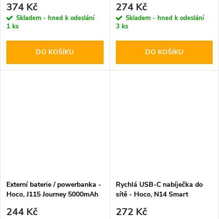
374 Kč
274 Kč
kabel
Skladem - hned k odeslání
Skladem - hned k odeslání
1 ks
3 ks
DO KOŠÍKU
DO KOŠÍKU
Externí baterie / powerbanka -
Rychlá USB-C nabíječka do
Hoco, J115 Journey 5000mAh
sítě - Hoco, N14 Smart
Black
PD20W
244 Kč
272 Kč