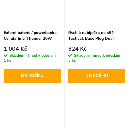
Externí baterie / powerbanka -
Rychlá nabíječka do sítě -
Cellularline, Thunder 20W
Tactical, Base Plug Dual
10000mAh Blue
PD20W/QC3.0 Black
1 004 Kč
324 Kč
Skladem - hned k odeslání
Skladem - hned k odeslání
1 ks
3 ks
DO KOŠÍKU
DO KOŠÍKU