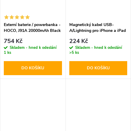
Externí baterie / powerbanka -
Magnetický kabel USB-
HOCO, J91A 20000mAh Black
A/Lightning pro iPhone a iPad
- Hoco, X52 Sereno Black
754 Kč
224 Kč
Skladem - hned k odeslání
Skladem - hned k odeslání
1 ks
>5 ks
DO KOŠÍKU
DO KOŠÍKU