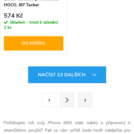
HOCO, J87 Tacker
PD20W+QC3.0 10000mAh
574 Kč
Black
Skladem - hned k odeslání
2 ks
DO KOŠÍKU
O
NAČÍST 23 DALŠÍCH
v
l
S
1
2
t
á
r
d
á
Potřebujete mít svůj iPhone 6/6S stále nabitý a připravený k
a
n
okamžitému použití? Pak se vám určitě bude hodit nabíječka pro