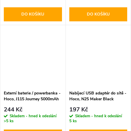
DO KOŠÍKU
DO KOŠÍKU
Externí baterie / powerbanka -
Nabíjecí USB adaptér do sítě -
Hoco, J115 Journey 5000mAh
Hoco, N25 Maker Black
White
244 Kč
197 Kč
Skladem - hned k odeslání
Skladem - hned k odeslání
>5 ks
5 ks