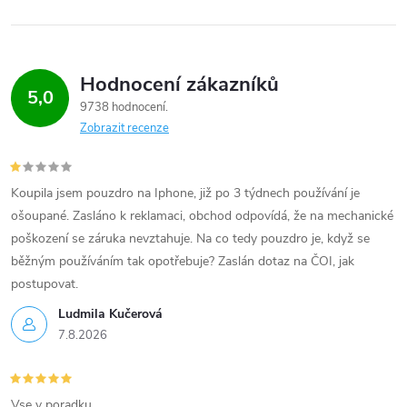
s
u
Hodnocení zákazníků
5,0
9738 hodnocení
Zobrazit recenze
Koupila jsem pouzdro na Iphone, již po 3 týdnech používání je
ošoupané. Zasláno k reklamaci, obchod odpovídá, že na mechanické
poškození se záruka nevztahuje. Na co tedy pouzdro je, když se
běžným používáním tak opotřebuje? Zaslán dotaz na ČOI, jak
postupovat.
Ludmila Kučerová
7.8.2026
Vse v poradku