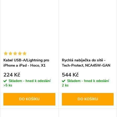
Kabel USB-A/Lightning pro
Rychlá nabíječka do sítě -
iPhone a iPad - Hoco, X1
Tech-Protect, NCA45W-GAN
White 200cm
PD45W/QC3.0 + Lightning
224 Kč
544 Kč
kabel
Skladem - hned k odeslání
Skladem - hned k odeslání
>5 ks
2 ks
DO KOŠÍKU
DO KOŠÍKU