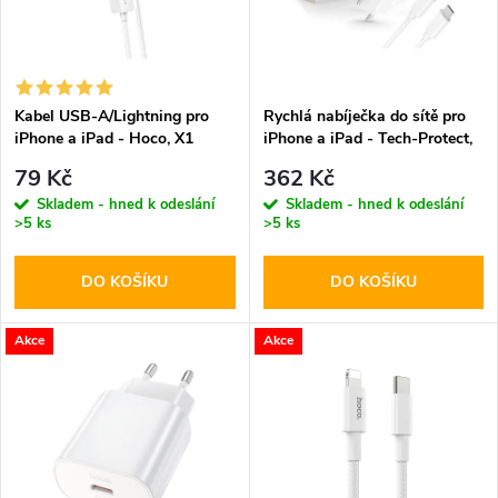
n
i
í
s
p
Kabel USB-A/Lightning pro
Rychlá nabíječka do sítě pro
iPhone a iPad - Hoco, X1
iPhone a iPad - Tech-Protect,
p
White 100cm
NC20W + Lightning kabel
r
79 Kč
362 Kč
r
Skladem - hned k odeslání
Skladem - hned k odeslání
>5 ks
>5 ks
o
o
DO KOŠÍKU
DO KOŠÍKU
d
d
u
Akce
Akce
u
k
k
t
t