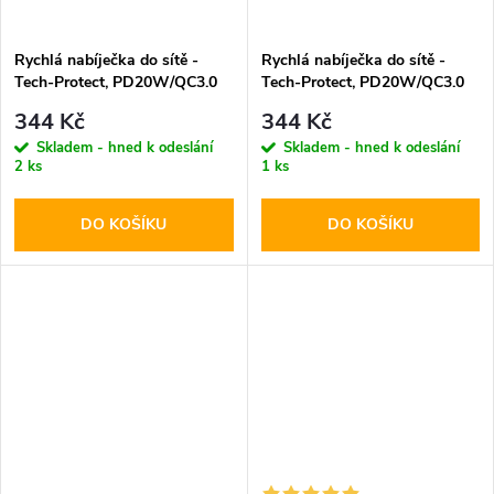
Rychlá nabíječka do sítě -
Rychlá nabíječka do sítě -
Tech-Protect, PD20W/QC3.0
Tech-Protect, PD20W/QC3.0
White
Black
344 Kč
344 Kč
Skladem - hned k odeslání
Skladem - hned k odeslání
2 ks
1 ks
DO KOŠÍKU
DO KOŠÍKU