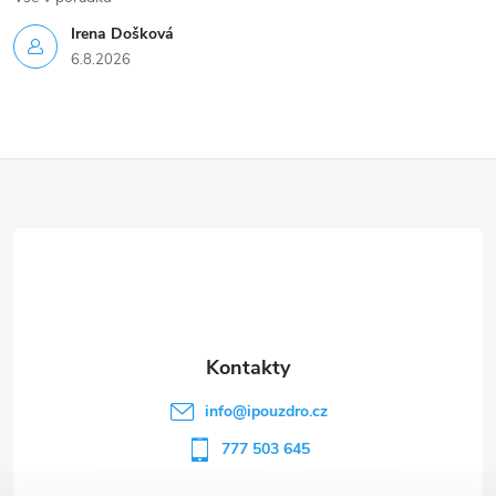
Irena Došková
6.8.2026
Z
á
p
a
t
info
@
ipouzdro.cz
í
777 503 645