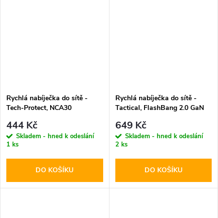
Rychlá nabíječka do sítě -
Rychlá nabíječka do sítě -
Tech-Protect, NCA30
Tactical, FlashBang 2.0 GaN
PD30W/QC3.0 + Lightning
65W Black
444 Kč
649 Kč
kabel
Skladem - hned k odeslání
Skladem - hned k odeslání
1 ks
2 ks
DO KOŠÍKU
DO KOŠÍKU