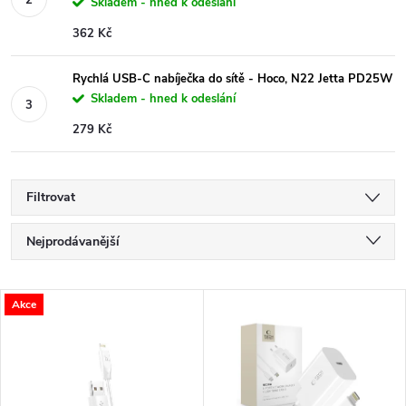
Skladem - hned k odeslání
362 Kč
Rychlá USB-C nabíječka do sítě - Hoco, N22 Jetta PD25W
Skladem - hned k odeslání
279 Kč
Filtrovat
Ř
Nejprodávanější
a
Nejlevnější
V
Akce
Nejdražší
z
ý
Abecedně
e
p