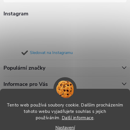
Instagram
Sledovat na Instagramu
Populární značky
Informace pro Vás
Blog
Tento web používá soubory cookie. Dalším procházením
tohoto webu vyjadřujete souhlas s jejich
používáním.
Další informace
.
Copyright 2026
iPouzdro.cz
. Všechna práva vyhrazena.
Upravit
Nastavení
nastavení cookies