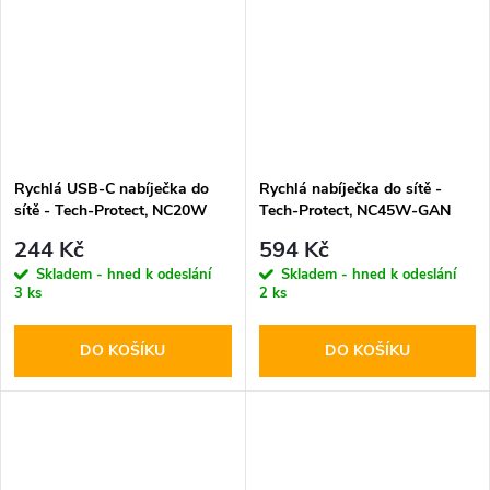
Rychlá USB-C nabíječka do
Rychlá nabíječka do sítě -
sítě - Tech-Protect, NC20W
Tech-Protect, NC45W-GAN
PD20W White
PD45W Black
244 Kč
594 Kč
Skladem - hned k odeslání
Skladem - hned k odeslání
3 ks
2 ks
DO KOŠÍKU
DO KOŠÍKU