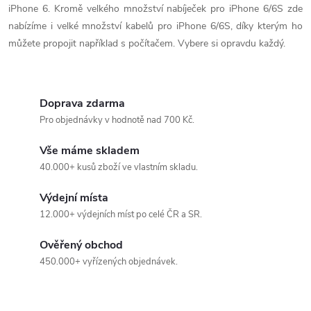
k
iPhone 6. Kromě velkého množství nabíječek pro iPhone 6/6S zde
c
o
nabízíme i velké množství kabelů pro iPhone 6/6S, díky kterým ho
í
můžete propojit například s počítačem. Vybere si opravdu každý.
v
á
p
n
r
Doprava zdarma
í
Pro objednávky v hodnotě nad 700 Kč.
v
Vše máme skladem
k
40.000+ kusů zboží ve vlastním skladu.
y
Výdejní místa
v
12.000+ výdejních míst po celé ČR a SR.
ý
Ověřený obchod
450.000+ vyřízených objednávek.
p
i