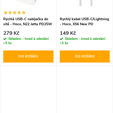
ů
ů
Rychlá USB-C nabíječka do
Rychlý kabel USB-C/Lightning
sítě - Hoco, N22 Jetta PD25W
- Hoco, X56 New PD
279 Kč
149 Kč
Skladem - hned k odeslání
Skladem - hned k odeslání
>5 ks
>5 ks
DO KOŠÍKU
DO KOŠÍKU