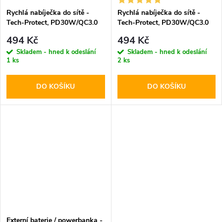
Rychlá nabíječka do sítě -
Rychlá nabíječka do sítě -
Tech-Protect, PD30W/QC3.0
Tech-Protect, PD30W/QC3.0
Black
White
494 Kč
494 Kč
Skladem - hned k odeslání
Skladem - hned k odeslání
1 ks
2 ks
DO KOŠÍKU
DO KOŠÍKU
Externí baterie / powerbanka -