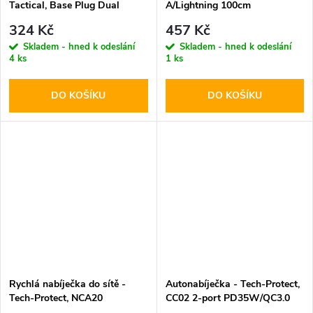
Tactical, Base Plug Dual
A/Lightning 100cm
PD20W/QC3.0 White
324 Kč
457 Kč
Skladem - hned k odeslání
Skladem - hned k odeslání
4 ks
1 ks
DO KOŠÍKU
DO KOŠÍKU
Rychlá nabíječka do sítě -
Autonabíječka - Tech-Protect,
Tech-Protect, NCA20
CC02 2-port PD35W/QC3.0
PD20W/QC3.0 + Lightning