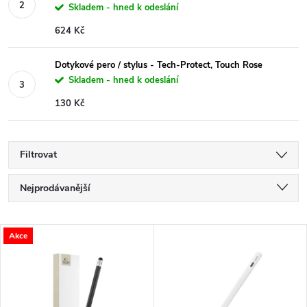
Skladem - hned k odeslání
624 Kč
Dotykové pero / stylus - Tech-Protect, Touch Rose
Skladem - hned k odeslání
130 Kč
Filtrovat
Ř
Nejprodávanější
a
Nejlevnější
V
Akce
Nejdražší
z
ý
Abecedně
e