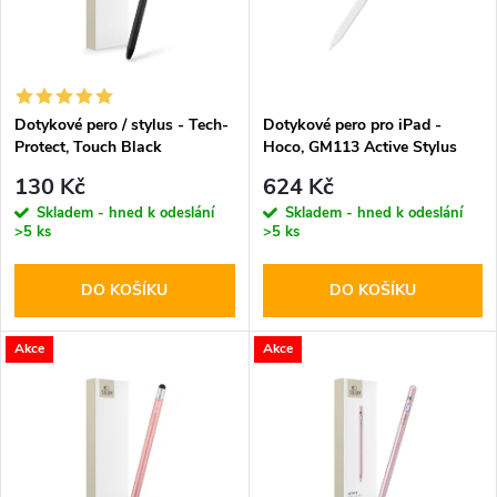
p
n
i
í
s
p
Dotykové pero / stylus - Tech-
Dotykové pero pro iPad -
Protect, Touch Black
Hoco, GM113 Active Stylus
p
White
r
130 Kč
624 Kč
r
Skladem - hned k odeslání
Skladem - hned k odeslání
>5 ks
>5 ks
o
o
DO KOŠÍKU
DO KOŠÍKU
d
d
u
Akce
Akce
u
k
k
t