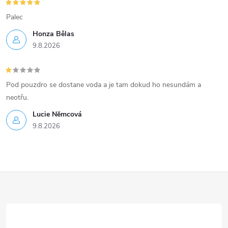
Palec
Honza Bělas
9.8.2026
Pod pouzdro se dostane voda a je tam dokud ho nesundám a
neotřu.
Lucie Nĕmcová
9.8.2026
Z
á