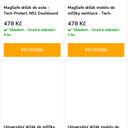
MagSafe držák do auta -
MagSafe držák mobilu do
Tech-Protect, N51 Dashboard
mřížky ventilace - Tech-
& Vent
Protect, N51
478 Kč
478 Kč
Skladem - hned k odeslání
Skladem - hned k odeslání
4 ks
2 ks
DO KOŠÍKU
DO KOŠÍKU
Univerzální držák do mřížky
Univerzální držák mobilu do