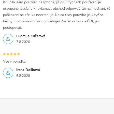
Koupila jsem pouzdro na Iphone, již po 3 týdnech používání je
ošoupané. Zasláno k reklamaci, obchod odpovídá, že na mechanické
poškození se záruka nevztahuje. Na co tedy pouzdro je, když se
běžným používáním tak opotřebuje? Zaslán dotaz na ČOI, jak
postupovat.
Ludmila Kučerová
7.8.2026
Vse v poradku
Irena Došková
6.8.2026
Z