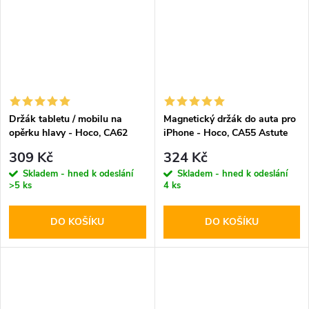
Držák tabletu / mobilu na
Magnetický držák do auta pro
opěrku hlavy - Hoco, CA62
iPhone - Hoco, CA55 Astute
Handsome
309 Kč
324 Kč
Skladem - hned k odeslání
Skladem - hned k odeslání
>5 ks
4 ks
DO KOŠÍKU
DO KOŠÍKU