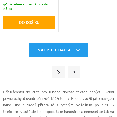
Skladem - hned k odeslání
>5 ks
DO KOŠÍKU
O
NAČÍST 1 DALŠÍ
v
l
S
1
2
t
á
r
d
á
Příslušenství do auta pro iPhone dokáže telefon nabíjet i velmi
a
n
pevně uchytit uvnitř při jízdě. Můžete tak iPhone využít jako navigaci
k
nebo jako hudební přehrávač s rychlým ovládáním po ruce. S
c
o
telefonem v autě ale lze propojit také handsfree a nemuset se tak na