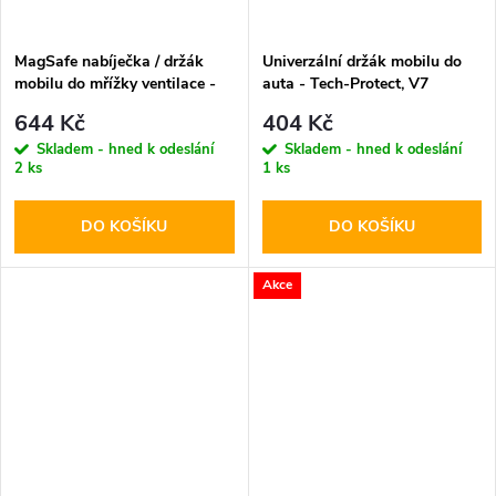
MagSafe nabíječka / držák
Univerzální držák mobilu do
mobilu do mřížky ventilace -
auta - Tech-Protect, V7
Tech-Protect, MM15W-V5
Dashboard & Vent
644 Kč
404 Kč
Skladem - hned k odeslání
Skladem - hned k odeslání
2 ks
1 ks
DO KOŠÍKU
DO KOŠÍKU
Akce