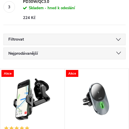
PD30W/QC3.0
Skladem - hned k odeslání
224 Kč
Filtrovat
Ř
Nejprodávanější
a
Nejlevnější
V
Akce
Akce
Nejdražší
z
ý
Abecedně
e
p
n
i
í