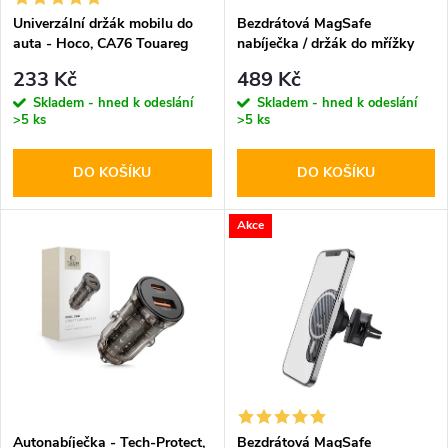
s
p
Univerzální držák mobilu do
Bezdrátová MagSafe
auta - Hoco, CA76 Touareg
nabíječka / držák do mřížky
p
ventilace - Hoco, CA91 Magic
r
233 Kč
489 Kč
r
Skladem - hned k odeslání
Skladem - hned k odeslání
>5 ks
>5 ks
o
o
DO KOŠÍKU
DO KOŠÍKU
d
d
u
Akce
u
k
k
t
t
ů
ů
Autonabíječka - Tech-Protect,
Bezdrátová MagSafe