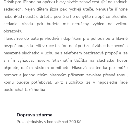
u
Držák pro iPhone na opěrku hlavy skvěle zabaví cestující na zadních
sedadlech. Nejen dětem jízda pak rychleji uteče. Nemusíte iPhone
nebo iPad neustále držet a pevně si ho uchytíte na opěrce předního
sedadla. Vzadu pak budete mít nerušený výhled na velkou
obrazovku.
Handsfree do auta je vhodným doplňkem pro pohodlnou a hlavně
bezpečnou jízdu. Mít v ruce telefon není při řízení vůbec bezpečné a
nasazené sluchátko v uchu se s telefonem bezdrátově propojí a lze
s ním vyřizovat hovory. Stisknutím tlačítka na sluchátku hovor
přijmete, dalším stiskem odmítnete. Hlasová asistentka pak může
pomoct a jednoduchým hlasovým příkazem zavoláte přesně tomu,
komu budete potřebovat. Skrz sluchátko lze v neposlední řadě
poslouchat také hudba.
Doprava zdarma
Pro objednávky v hodnotě nad 700 Kč.