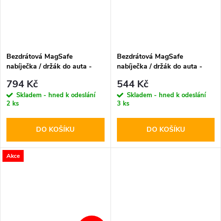
Bezdrátová MagSafe
Bezdrátová MagSafe
nabíječka / držák do auta -
nabíječka / držák do auta -
Tech-Protect, A2 15W Black
Tech-Protect, MM15W-V6
794 Kč
544 Kč
Dashboard & Vent
Skladem - hned k odeslání
Skladem - hned k odeslání
2 ks
3 ks
DO KOŠÍKU
DO KOŠÍKU
Akce