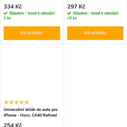
CA53 Intelligent
334 Kč
297 Kč
Skladem - hned k odeslání
Skladem - hned k odeslání
1 ks
>5 ks
DO KOŠÍKU
DO KOŠÍKU
Univerzální držák do auta pro
iPhone - Hoco, CA40 Refined
254 Kč