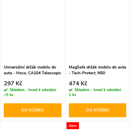
Univerzální držák mobilu do
MagSafe držák mobilu do auta
auta - Hoco, CA104 Telescopic
- Tech-Protect, N50
297 Kč
474 Kč
Skladem - hned k odeslání
Skladem - hned k odeslání
>5 ks
1 ks
DO KOŠÍKU
DO KOŠÍKU
Akce