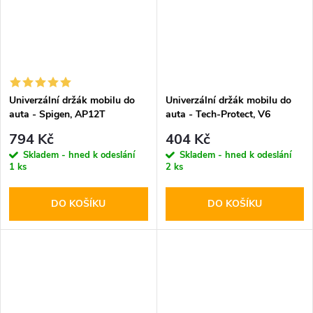
Univerzální držák mobilu do
Univerzální držák mobilu do
auta - Spigen, AP12T
auta - Tech-Protect, V6
Dashboard & Vent
794 Kč
404 Kč
Skladem - hned k odeslání
Skladem - hned k odeslání
1 ks
2 ks
DO KOŠÍKU
DO KOŠÍKU