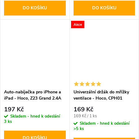
DO KOŠÍKU
DO KOŠÍKU
Akce
Auto-nabíječka pro iPhone a
Univerzální držák do mřížky
iPad - Hoco, Z23 Grand 2.4A
ventilace - Hoco, CPH01
Mobile
197 Kč
169 Kč
Měrná
169 Kč / 1 ks
Skladem - hned k odeslání
3 ks
cena:
Skladem - hned k odeslání
>5 ks
DO KOŠÍKU