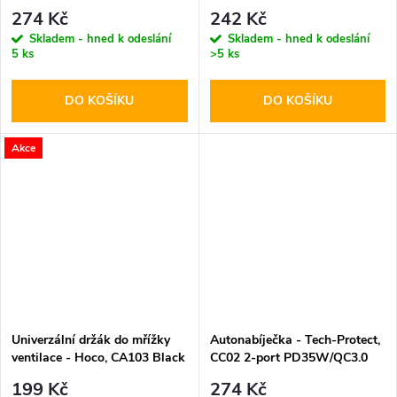
274 Kč
242 Kč
Skladem - hned k odeslání
Skladem - hned k odeslání
5 ks
>5 ks
DO KOŠÍKU
DO KOŠÍKU
Akce
Univerzální držák do mřížky
Autonabíječka - Tech-Protect,
ventilace - Hoco, CA103 Black
CC02 2-port PD35W/QC3.0
199 Kč
274 Kč