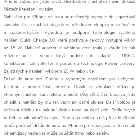
í
iPhone vůbec při jízdě dívat. Bezdrátové sluchátko navíc dokáže
v
částečně telefon i ovládat.
á
p
Nabíječka pro iPhone do auta se nejčastěji zapojuje do cigaretové
n
zásuvky. Ta se nachází obvykle na středovém sloupku mezi řidičem
r
í
a spolucestujícím. Výhodou je podpora technologie rychlého
v
nabíjení Quick Charge 3.0, která poskytuje celkový výstupní výkon
až 18 W. Nabíjecí adaptér je většinou dost malý a všude ho tak
k
můžete nosit s sebou. Když budete chtít adaptér s USB-C
y
konektorem, tak volte ten s podporou technologie Power Delivery.
Zajistí rychlé nabíjení výkonem 20 W nebo více.
v
Držák do auta pro iPhone je výborným doplňkem pro uchycení
telefonu v přední části interiéru. Držák ve ventilační mřížce je
ý
vhodným místem, kam telefon umístit. Díky větrání se bude za jízdy
p
chladit a nemělo by mu tak vadit ani ostré slunce. Další volbou je
pořízení držáku na palubní desku nebo na čelní sklo. Podle svých
i
potřeb si pak natočíte displej iPhonu a uvidíte na něj při jízdě. Stejně
s
dobře poslouží držák do auta na iPhone i pro spolujezdce. Ten si tak
během jízdy vedle vás může pouštět filmy nebo seriály.