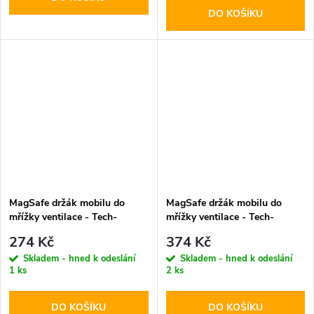
DO KOŠÍKU
MagSafe držák mobilu do
MagSafe držák mobilu do
mřížky ventilace - Tech-
mřížky ventilace - Tech-
Protect, N56
Protect, N53
274 Kč
374 Kč
Skladem - hned k odeslání
Skladem - hned k odeslání
1 ks
2 ks
DO KOŠÍKU
DO KOŠÍKU