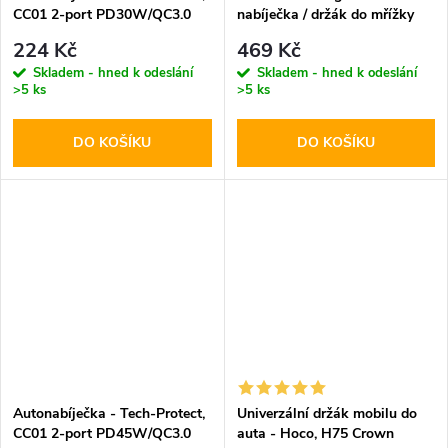
CC01 2-port PD30W/QC3.0
nabíječka / držák do mřížky
ventilace - Hoco, CA85
224 Kč
469 Kč
Ultrafast
Skladem - hned k odeslání
Skladem - hned k odeslání
>5 ks
>5 ks
DO KOŠÍKU
DO KOŠÍKU
Autonabíječka - Tech-Protect,
Univerzální držák mobilu do
CC01 2-port PD45W/QC3.0
auta - Hoco, H75 Crown