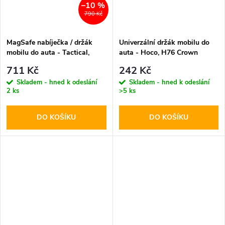
–10 %
790 Kč
MagSafe nabíječka / držák
Univerzální držák mobilu do
mobilu do auta - Tactical,
auta - Hoco, H76 Crown
MagForce EQui2p
711 Kč
242 Kč
Skladem - hned k odeslání
Skladem - hned k odeslání
2 ks
>5 ks
DO KOŠÍKU
DO KOŠÍKU