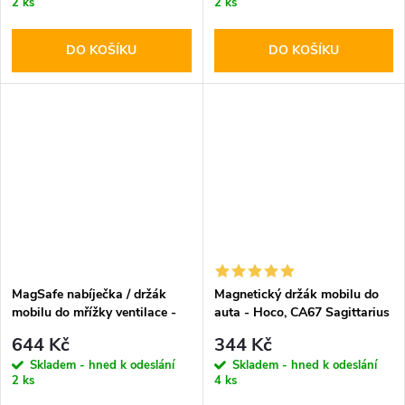
2 ks
2 ks
DO KOŠÍKU
DO KOŠÍKU
MagSafe nabíječka / držák
Magnetický držák mobilu do
mobilu do mřížky ventilace -
auta - Hoco, CA67 Sagittarius
Tech-Protect, MM15W-V1
644 Kč
344 Kč
Skladem - hned k odeslání
Skladem - hned k odeslání
2 ks
4 ks