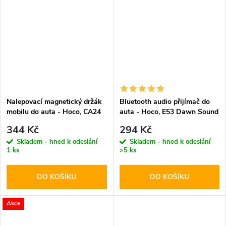
Nalepovací magnetický držák
Bluetooth audio přijímač do
mobilu do auta - Hoco, CA24
auta - Hoco, E53 Dawn Sound
Lotto
344 Kč
294 Kč
Skladem - hned k odeslání
Skladem - hned k odeslání
1 ks
>5 ks
DO KOŠÍKU
DO KOŠÍKU
Akce