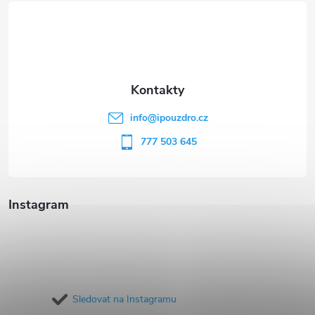
á
p
a
t
info
@
ipouzdro.cz
í
777 503 645
Instagram
Sledovat na Instagramu