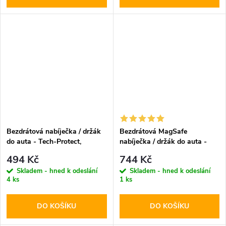
Bezdrátová nabíječka / držák
Bezdrátová MagSafe
do auta - Tech-Protect,
nabíječka / držák do auta -
CM15W-V1 Dashboard & Vent
Tech-Protect, MM15W-V1
494 Kč
744 Kč
Dashboard & Vent
Skladem - hned k odeslání
Skladem - hned k odeslání
4 ks
1 ks
DO KOŠÍKU
DO KOŠÍKU