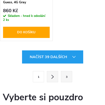
Guess, 4G Gray
860 Kč
Skladem - hned k odeslání
2 ks
DO KOŠÍKU
O
NAČÍST 39 DALŠÍCH
v
l
S
1
3
t
á
r
d
á
Vyberte si pouzdro
a
n