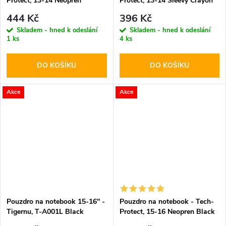
Protect, 13-14 Neopren
Protect, 13-14 Sleevy Crayon
Mulberry
Gray
444 Kč
396 Kč
Skladem - hned k odeslání
Skladem - hned k odeslání
1 ks
4 ks
DO KOŠÍKU
DO KOŠÍKU
Akce
Akce
Pouzdro na notebook 15-16'' -
Pouzdro na notebook - Tech-
Tigernu, T-A001L Black
Protect, 15-16 Neopren Black