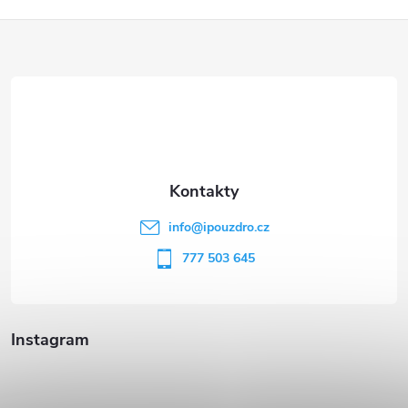
Z
á
p
a
t
info
@
ipouzdro.cz
í
777 503 645
Instagram