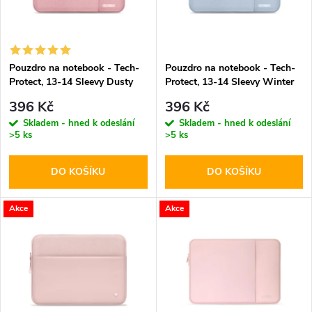
n
i
í
s
p
Pouzdro na notebook - Tech-
Pouzdro na notebook - Tech-
Protect, 13-14 Sleevy Dusty
Protect, 13-14 Sleevy Winter
p
Rose
Blue
r
396 Kč
396 Kč
r
Skladem - hned k odeslání
Skladem - hned k odeslání
>5 ks
>5 ks
o
o
DO KOŠÍKU
DO KOŠÍKU
d
d
u
Akce
Akce
u
k
k
t
t