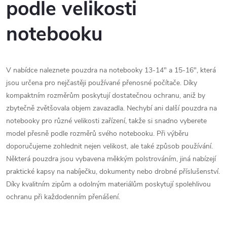
podle velikosti
k
c
o
notebooku
í
v
á
p
n
r
V nabídce naleznete pouzdra na notebooky 13-14" a 15-16", která
í
jsou určena pro nejčastěji používané přenosné počítače. Díky
v
kompaktním rozměrům poskytují dostatečnou ochranu, aniž by
zbytečně zvětšovala objem zavazadla. Nechybí ani další pouzdra na
k
notebooky pro různé velikosti zařízení, takže si snadno vyberete
y
model přesně podle rozměrů svého notebooku. Při výběru
doporučujeme zohlednit nejen velikost, ale také způsob používání.
v
Některá pouzdra jsou vybavena měkkým polstrováním, jiná nabízejí
ý
praktické kapsy na nabíječku, dokumenty nebo drobné příslušenství.
Díky kvalitním zipům a odolným materiálům poskytují spolehlivou
p
ochranu při každodenním přenášení.
i