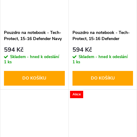
Pouzdro na notebook - Tech-
Pouzdro na notebook - Tech-
Protect, 15-16 Defender Navy
Protect, 15-16 Defender
Blue
Crayon Gray
594 Kč
594 Kč
Skladem - hned k odeslání
Skladem - hned k odeslání
1 ks
1 ks
DO KOŠÍKU
DO KOŠÍKU
Akce