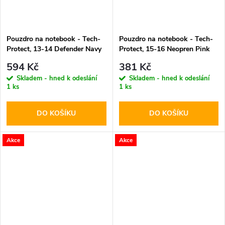
Pouzdro na notebook - Tech-
Pouzdro na notebook - Tech-
Protect, 13-14 Defender Navy
Protect, 15-16 Neopren Pink
Blue
594 Kč
381 Kč
Skladem - hned k odeslání
Skladem - hned k odeslání
1 ks
1 ks
DO KOŠÍKU
DO KOŠÍKU
Akce
Akce