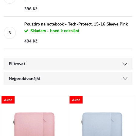
396 Kč
Pouzdro na notebook - Tech-Protect, 15-16 Sleeve Pink
Skladem - hned k odeslání
494 Kč
Filtrovat
Ř
Nejprodávanější
a
Nejlevnější
V
Akce
Akce
Nejdražší
z
ý
Abecedně
e
p