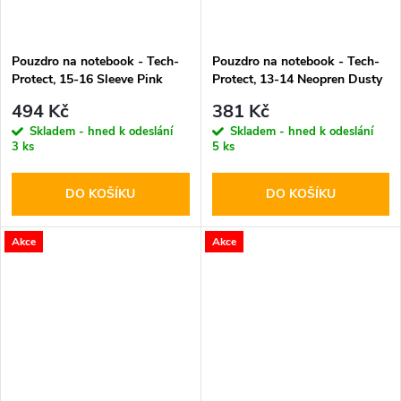
ů
ů
Pouzdro na notebook - Tech-
Pouzdro na notebook - Tech-
Protect, 15-16 Sleeve Pink
Protect, 13-14 Neopren Dusty
Rose
494 Kč
381 Kč
Skladem - hned k odeslání
Skladem - hned k odeslání
3 ks
5 ks
DO KOŠÍKU
DO KOŠÍKU
Akce
Akce