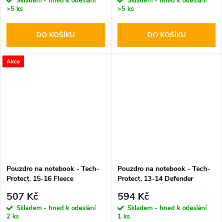
Skladem - hned k odeslání
Skladem - hned k odeslání
>5 ks
>5 ks
DO KOŠÍKU
DO KOŠÍKU
Akce
Pouzdro na notebook - Tech-
Pouzdro na notebook - Tech-
Protect, 15-16 Fleece
Protect, 13-14 Defender
Chocolate
Crayon Gray
507 Kč
594 Kč
Skladem - hned k odeslání
Skladem - hned k odeslání
2 ks
1 ks