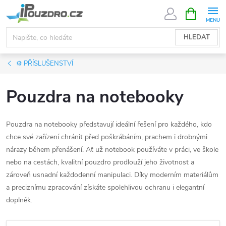
Přejít
NÁKUPNÍ
KOŠÍK
na
obsah
HLEDAT
⚙️ PŘÍSLUŠENSTVÍ
Pouzdra na notebooky
Pouzdra na notebooky představují ideální řešení pro každého, kdo
chce své zařízení chránit před poškrábáním, prachem i drobnými
nárazy během přenášení. Ať už notebook používáte v práci, ve škole
nebo na cestách, kvalitní pouzdro prodlouží jeho životnost a
zároveň usnadní každodenní manipulaci. Díky moderním materiálům
a preciznímu zpracování získáte spolehlivou ochranu i elegantní
doplněk.