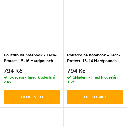
Pouzdro na notebook - Tech-
Pouzdro na notebook - Tech-
Protect, 15-16 Hardpounch
Protect, 13-14 Hardpounch
Black
Black
794 Kč
794 Kč
Skladem - hned k odeslání
Skladem - hned k odeslání
2 ks
1 ks
DO KOŠÍKU
DO KOŠÍKU