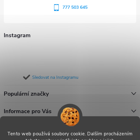
í
777 503 645
Instagram
Sledovat na Instagramu
Populární značky
Informace pro Vás
Blog
Tento web používá soubory cookie. Dalším procházením