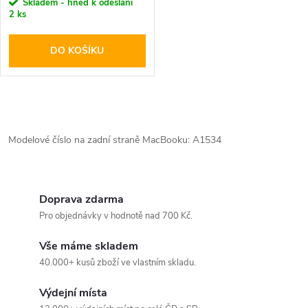
r
Skladem - hned k odeslání
2 ks
o
o
DO KOŠÍKU
d
d
u
u
O
k
k
v
Modelové číslo na zadní straně MacBooku: A1534
t
l
t
ů
á
Doprava zdarma
ů
Pro objednávky v hodnotě nad 700 Kč.
d
Vše máme skladem
a
40.000+ kusů zboží ve vlastním skladu.
c
Výdejní místa