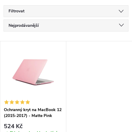
Filtrovat
Ř
Nejprodávanější
a
Nejlevnější
V
Nejdražší
z
ý
Abecedně
e
p
n
i
í
s
p
Ochranný kryt na MacBook 12
(2015-2017) - Matte Pink
p
r
524 Kč