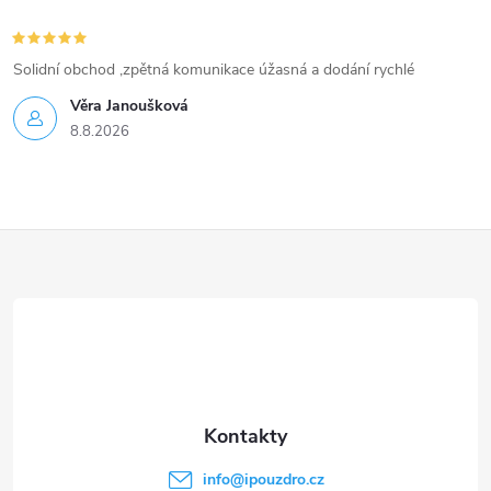
Solidní obchod ,zpětná komunikace úžasná a dodání rychlé
Věra Janoušková
8.8.2026
Z
á
p
a
t
info
@
ipouzdro.cz