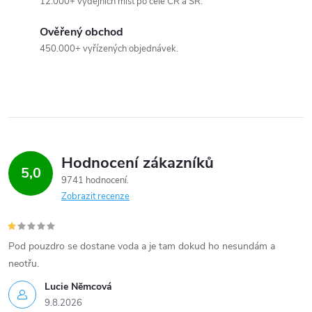
í
12.000+ výdejních míst po celé ČR a SR.
p
Ověřený obchod
r
450.000+ vyřízených objednávek.
v
k
y
Hodnocení zákazníků
v
5,0
9741 hodnocení
ý
Zobrazit recenze
p
i
Pod pouzdro se dostane voda a je tam dokud ho nesundám a
neotřu.
s
Lucie Nĕmcová
u
9.8.2026