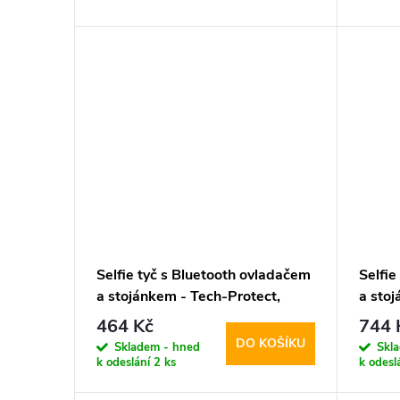
d
t
u
ů
k
t
ů
Selfie tyč s Bluetooth ovladačem
Selfie
a stojánkem - Tech-Protect,
a sto
L01S Selfie Stick Tripod
L10S 
464 Kč
744 
Tripo
DO KOŠÍKU
Skladem - hned
Skl
k odeslání
2 ks
k odesl