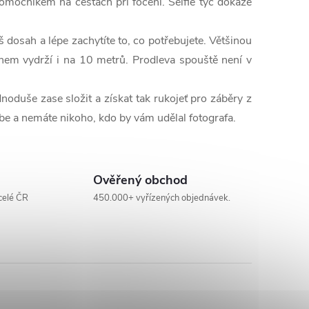
mocníkem na cestách při focení. Selfie tyč dokáže
dosah a lépe zachytíte to, co potřebujete. Většinou
fonem vydrží i na 10 metrů. Prodleva spouště není v
dnoduše zase složit a získat tak rukojeť pro záběry z
sebe a nemáte nikoho, kdo by vám udělal fotografa.
Ověřený obchod
celé ČR
450.000+ vyřízených objednávek.