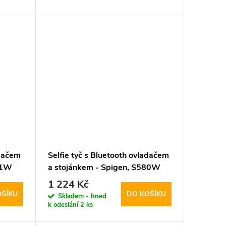
adačem
Selfie tyč s Bluetooth ovladačem
71W
a stojánkem - Spigen, S580W
MagSafe Black
1 224 Kč
OŠÍKU
DO KOŠÍKU
Skladem - hned
k odeslání
2 ks