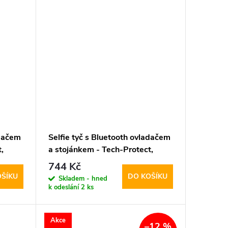
adačem
Selfie tyč s Bluetooth ovladačem
,
a stojánkem - Tech-Protect,
lack
L03S Selfie Stick Tripod White
744 Kč
OŠÍKU
DO KOŠÍKU
Skladem - hned
k odeslání
2 ks
Akce
–12 %