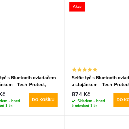
Akce
 tyč s Bluetooth ovladačem
Selfie tyč s Bluetooth ovl
jánkem - Tech-Protect,
a stojánkem - Tech-Protect
elfie Stick Tripod
L03S Selfie Stick Tripod B
Kč
874 Kč
DO KOŠÍKU
DO K
adem - hned
Skladem - hned
ání
1 ks
k odeslání
1 ks