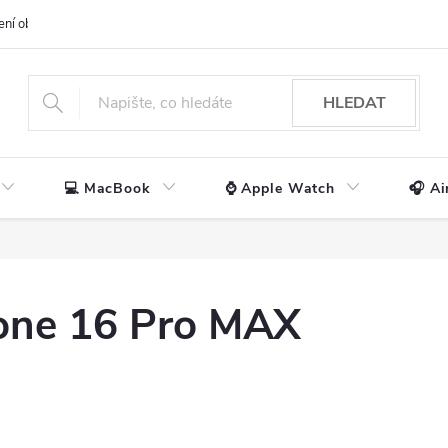
ení obchodu
📃 Obchodní podmínky
🔒 Ochrana os. údajů
📞 Ko
HLEDAT
💻 MacBook
⌚ Apple Watch
🎧 Ai
hone 16 Pro MAX