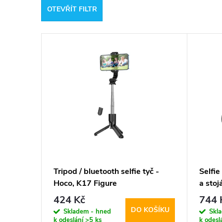
OTEVŘÍT FILTR
e
V
n
ý
í
p
p
i
r
s
o
p
d
Tripod / bluetooth selfie tyč -
Selfie
Hoco, K17 Figure
a sto
r
u
L10S 
424 Kč
744 
Tripo
DO KOŠÍKU
o
Skladem - hned
Skl
k
k odeslání
>5 ks
k odesl