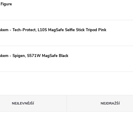
 Figure
ánkem - Tech-Protect, L10S MagSafe Selfie Stick Tripod Pink
jánkem - Spigen, S571W MagSafe Black
NEJLEVNĚJŠÍ
NEJDRAŽŠÍ