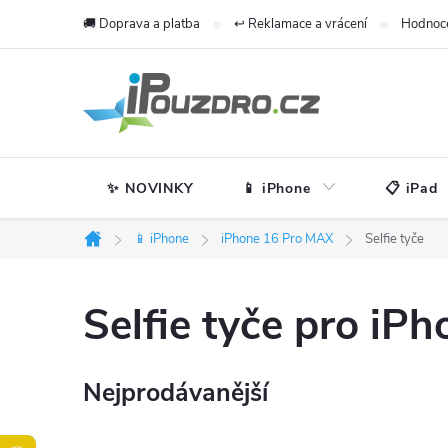
Přejít
🚚 Doprava a platba
↩️ Reklamace a vrácení
Hodnoc
na
obsah
✨ NOVINKY
📱 iPhone
📋 iPad
📱 iPhone
iPhone 16 Pro MAX
Selfie tyče
Domů
Selfie tyče pro iP
Nejprodávanější