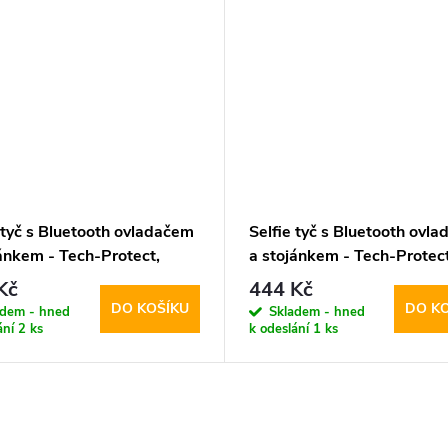
 tyč s Bluetooth ovladačem
Selfie tyč s Bluetooth ovl
jánkem - Tech-Protect,
a stojánkem - Tech-Protect
elfie Stick Tripod
L02S Selfie Stick Tripod
Kč
444 Kč
DO KOŠÍKU
DO K
adem - hned
Skladem - hned
ání
2 ks
k odeslání
1 ks