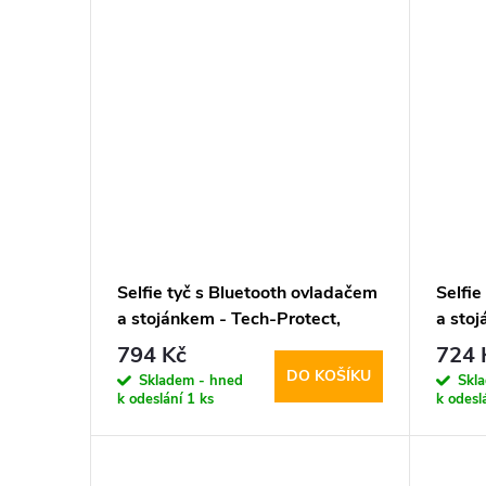
Selfie tyč s Bluetooth ovladačem
Selfie
a stojánkem - Tech-Protect,
a sto
L08S Selfie Stick Tripod Black
L04S S
794 Kč
724 
DO KOŠÍKU
Skladem - hned
Skl
k odeslání
1 ks
k odesl