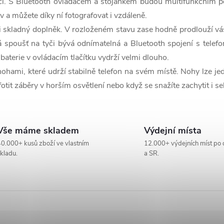
cí. S Bluetooth ovladačem a stojánkem budou multifunkčním po
iv a můžete díky ní fotografovat i vzdáleně.
i skladný doplněk. V rozloženém stavu zase hodně prodlouží váš 
vá spoušť na tyči bývá odnímatelná a Bluetooth spojení s tele
 baterie v ovládacím tlačítku vydrží velmi dlouho.
nohami, které udrží stabilně telefon na svém místě. Nohy lze je
fotit záběry v horším osvětlení nebo když se snažíte zachytit i 
Vše máme skladem
Výdejní místa
0.000+ kusů zboží ve vlastním
12.000+ výdejních míst po 
kladu.
a SR.