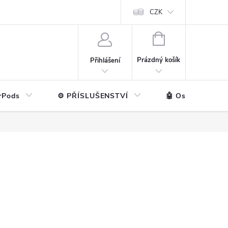
ntakt
💼 Pro firmy
CZK
NÁKUPNÍ
KOŠÍK
Prázdný košík
Přihlášení
rPods
⚙️ PŘÍSLUŠENSTVÍ
🤖 Ostatní značk