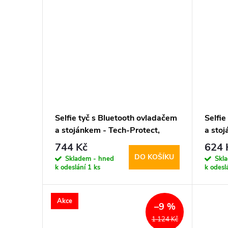
Selfie tyč s Bluetooth ovladačem
Selfie
a stojánkem - Tech-Protect,
a sto
L06S MagSafe Selfie Stick
L05S S
744 Kč
624 
Tripod
DO KOŠÍKU
Skladem - hned
Skl
k odeslání
1 ks
k odesl
Akce
–9 %
1 124 Kč