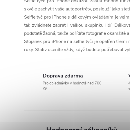
Selfie tyče pro iPhone dokážou zastat mnoho funk
l
skvěle zachytit vaše autoportréty, poslouží jako stat
Selfie tyč pro iPhone s dálkovým ovládáním je velm
á
tak zvládnete zabrat i velkou skupinku lidí. Dálko
d
podstatě žádná, takže pořídíte fotografie okamžitě a
a
Stojánek pro iPhone na selfie tyči je opatřen třemi 
ruky. Stativ oceníte vždy, když budete potřebovat vy
c
í
Doprava zdarma
p
Pro objednávky v hodnotě nad 700
4
r
Kč.
s
v
k
y