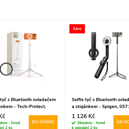
Akce
 tyč s Bluetooth ovladačem
Selfie tyč s Bluetooth ovl
jánkem - Tech-Protect,
a stojánkem - Spigen, S5
MagSafe Selfie Stick
MagSafe Black
Kč
1 126 Kč
d Pink
DO KOŠÍKU
DO K
adem - hned
Skladem - hned
ání
2 ks
k odeslání
2 ks