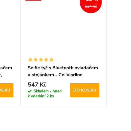
624 Kč
adačem
Selfie tyč s Bluetooth ovladačem
,
a stojánkem - Cellularline,
Freedom Black
547 Kč
OŠÍKU
DO KOŠÍKU
Skladem - hned
k odeslání
2 ks