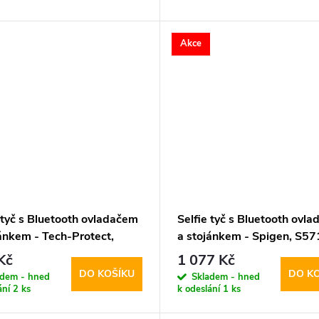
Akce
 tyč s Bluetooth ovladačem
Selfie tyč s Bluetooth ovl
jánkem - Tech-Protect,
a stojánkem - Spigen, S5
MagSafe Selfie Stick
MagSafe Beige
Kč
1 077 Kč
d Black
DO KOŠÍKU
DO K
adem - hned
Skladem - hned
ání
2 ks
k odeslání
1 ks