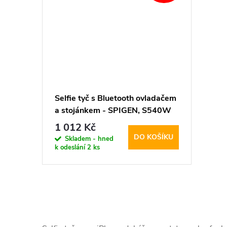
Selfie tyč s Bluetooth ovladačem
a stojánkem - SPIGEN, S540W
Black
1 012 Kč
DO KOŠÍKU
Skladem - hned
k odeslání
2 ks
O
v