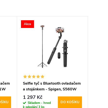
Akce
adačem
Selfie tyč s Bluetooth ovladačem
71W
a stojánkem - Spigen, S560W
MagSafe Black
1 297 Kč
OŠÍKU
DO KOŠÍKU
Skladem - hned
k odeslání
3 ks