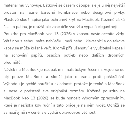
á
materiál mu vyhovuje. Látkové se časem ošoupe, ale je u něj největší
d
prostor na různé barevné kombinace nebo designové prvky.
Plastové slouží spíše jako ochranný kryt na MacBook. Kožené získá
a
časem patinu, je dražší, ale zase déle vydrží a vypadá elegantněji.
c
Pouzdro pro MacBook Neo 13 (2026) s kapsou navíc oceníte vždy.
Většinou s sebou máte nabíječku, myš nebo i klávesnici a do takové
í
kapsy se může krásně vejít. Kromě příslušenství je využitelná kapsa i
p
na schování papírů, psacích potřeb nebo dalších drobných
předmětů.
r
Návlek na MacBook je naopak minimalistickým řešením. Vejde se do
něj pouze MacBook a slouží jako ochrana proti poškrábání.
v
Výhodou je rychlé použití a skladnost, protože je tenké a MacBook
k
si nese v podstatě své originální rozměry. Kožené pouzdro na
MacBook Neo 13 (2026) se bude honosit výborným zpracováním,
y
které je nezřídka kdy ruční a tato práce je na něm vidět. Odráží se
v
samozřejmě i v ceně, ale vydrží opravdovou věčnost.
ý