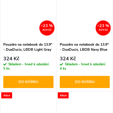
–23 %
–23 %
424 Kč
424 Kč
Pouzdro na notebook do 13.9"
Pouzdro na notebook do 13.9"
- DuxDucis, LBDB Light Gray
- DuxDucis, LBDB Navy Blue
324 Kč
324 Kč
Skladem - hned k odeslání
Skladem - hned k odeslání
5 ks
4 ks
DO KOŠÍKU
DO KOŠÍKU
Akce
Akce