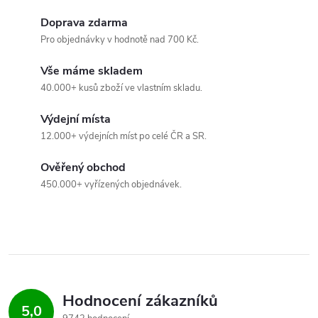
p
Doprava zdarma
Pro objednávky v hodnotě nad 700 Kč.
i
Vše máme skladem
s
40.000+ kusů zboží ve vlastním skladu.
u
Výdejní místa
12.000+ výdejních míst po celé ČR a SR.
Ověřený obchod
450.000+ vyřízených objednávek.
Hodnocení zákazníků
5,0