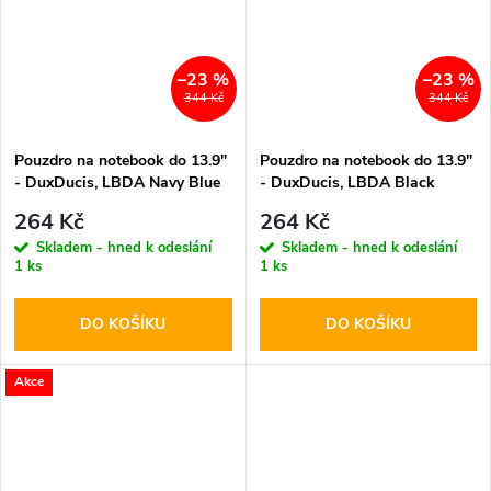
–23 %
–23 %
344 Kč
344 Kč
Pouzdro na notebook do 13.9"
Pouzdro na notebook do 13.9"
- DuxDucis, LBDA Navy Blue
- DuxDucis, LBDA Black
264 Kč
264 Kč
Skladem - hned k odeslání
Skladem - hned k odeslání
1 ks
1 ks
DO KOŠÍKU
DO KOŠÍKU
Akce