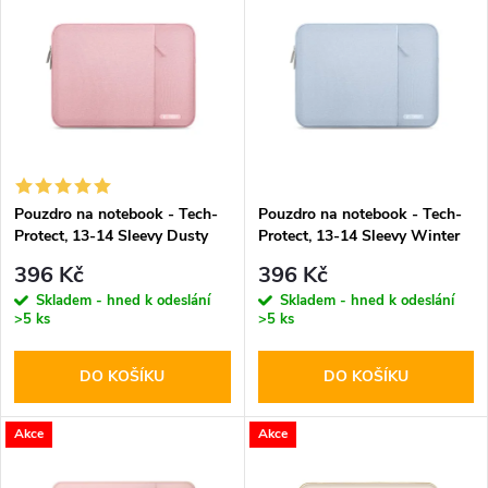
z
ý
Abecedně
e
p
n
i
í
s
p
Pouzdro na notebook - Tech-
Pouzdro na notebook - Tech-
Protect, 13-14 Sleevy Dusty
Protect, 13-14 Sleevy Winter
p
Rose
Blue
r
396 Kč
396 Kč
r
Skladem - hned k odeslání
Skladem - hned k odeslání
>5 ks
>5 ks
o
o
DO KOŠÍKU
DO KOŠÍKU
d
d
u
Akce
Akce
u