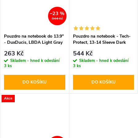
–23 %
344 Kč
Pouzdro na notebook do 13.9"
Pouzdro na notebook - Tech-
- DuxDucis, LBDA Light Gray
Protect, 13-14 Sleeve Dark
263 Kč
544 Kč
Skladem - hned k odeslání
Skladem - hned k odeslání
3 ks
3 ks
DO KOŠÍKU
DO KOŠÍKU
Akce