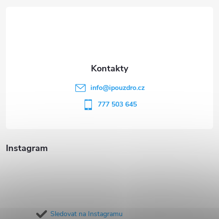
á
p
a
t
info
@
ipouzdro.cz
í
777 503 645
Instagram
Sledovat na Instagramu