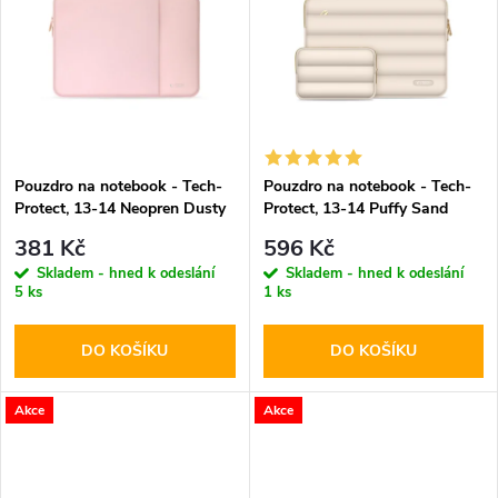
k
k
t
t
ů
ů
Pouzdro na notebook - Tech-
Pouzdro na notebook - Tech-
Protect, 13-14 Neopren Dusty
Protect, 13-14 Puffy Sand
Rose
381 Kč
596 Kč
Skladem - hned k odeslání
Skladem - hned k odeslání
5 ks
1 ks
DO KOŠÍKU
DO KOŠÍKU
Akce
Akce