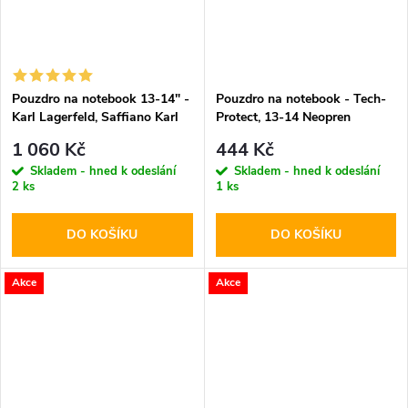
Pouzdro na notebook 13-14" -
Pouzdro na notebook - Tech-
Karl Lagerfeld, Saffiano Karl
Protect, 13-14 Neopren
and Choupette NFT
Mulberry
1 060 Kč
444 Kč
Skladem - hned k odeslání
Skladem - hned k odeslání
2 ks
1 ks
DO KOŠÍKU
DO KOŠÍKU
Akce
Akce