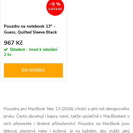
–9 %
1 074 Kč
Pouzdro na notebook 13" -
Guess, Quilted Sleeve Black
967 Kč
Skladem - hned k odeslání
2 ks
DO KOŠÍKU
O
v
Pouzdra pro MacBook Neo 13 (2026) chrání a plní roli designového
prvku. Často obsahují i kapsy navíc, takže společně s MacBookem v
l
nich přenesete i drobné příslušenství. Pouzdra na MacBook jsou
látková, plastová nebo i kožená. Je na každém, aby zvážil, jaký