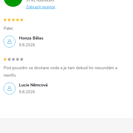
9742 hodnocení
Zobrazit recenze
Palec
Honza Bělas
9.8.2026
Pod pouzdro se dostane voda a je tam dokud ho nesundám a
neotřu.
Lucie Nĕmcová
9.8.2026
Z