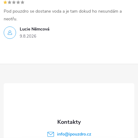
Pod pouzdro se dostane voda a je tam dokud ho nesundám a
neotřu.
Lucie Nĕmcová
9.8.2026
Z
á
p
a
t
info
@
ipouzdro.cz