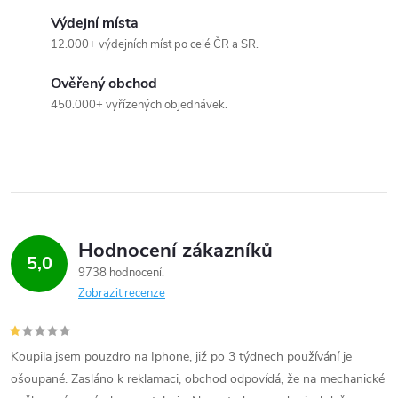
s
Výdejní místa
12.000+ výdejních míst po celé ČR a SR.
u
Ověřený obchod
450.000+ vyřízených objednávek.
Hodnocení zákazníků
5,0
9738 hodnocení
Zobrazit recenze
Koupila jsem pouzdro na Iphone, již po 3 týdnech používání je
ošoupané. Zasláno k reklamaci, obchod odpovídá, že na mechanické