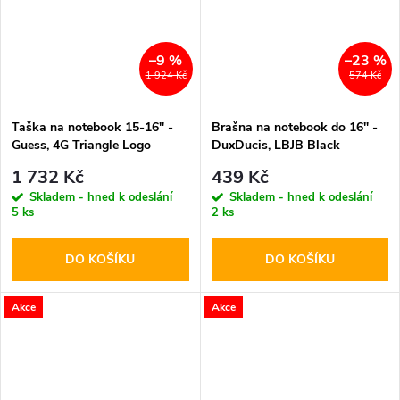
–9 %
–23 %
1 924 Kč
574 Kč
Taška na notebook 15-16" -
Brašna na notebook do 16" -
Guess, 4G Triangle Logo
DuxDucis, LBJB Black
Brown
1 732 Kč
439 Kč
Skladem - hned k odeslání
Skladem - hned k odeslání
5 ks
2 ks
DO KOŠÍKU
DO KOŠÍKU
Akce
Akce