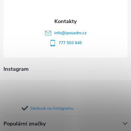
p
a
t
info
@
ipouzdro.cz
í
777 503 645
Instagram
Sledovat na Instagramu
Populární značky