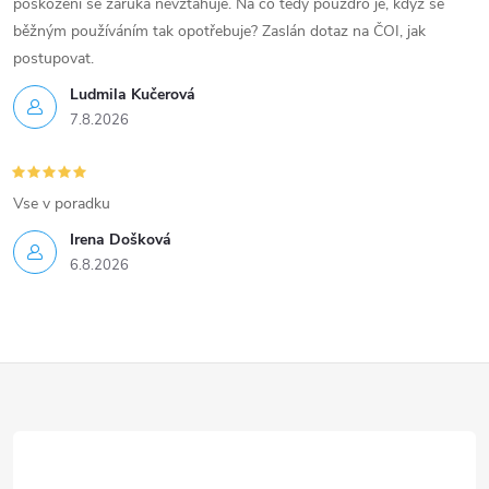
poškození se záruka nevztahuje. Na co tedy pouzdro je, když se
běžným používáním tak opotřebuje? Zaslán dotaz na ČOI, jak
postupovat.
Ludmila Kučerová
7.8.2026
Vse v poradku
Irena Došková
6.8.2026
Z
á