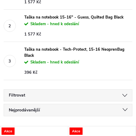
1 577 Kč
Taška na notebook 15-16" - Guess, Quilted Bag Black
Skladem - hned k odeslání
1 577 Kč
Taška na notebook - Tech-Protect, 15-16 NeoprenBag
Black
Skladem - hned k odeslání
396 Kč
Filtrovat
Ř
Nejprodávanější
a
Nejlevnější
V
Akce
Akce
Nejdražší