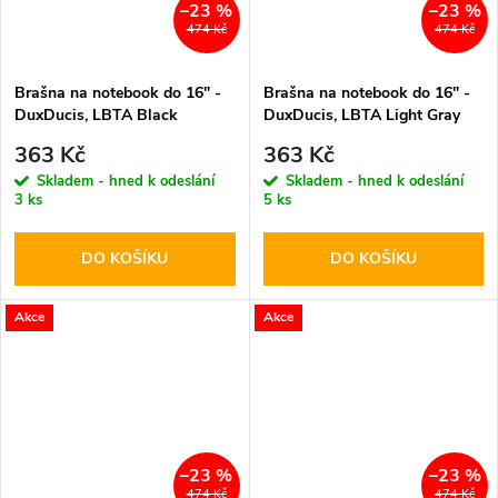
–23 %
–23 %
474 Kč
474 Kč
Brašna na notebook do 16" -
Brašna na notebook do 16" -
DuxDucis, LBTA Black
DuxDucis, LBTA Light Gray
363 Kč
363 Kč
Skladem - hned k odeslání
Skladem - hned k odeslání
3 ks
5 ks
DO KOŠÍKU
DO KOŠÍKU
Akce
Akce
–23 %
–23 %
474 Kč
474 Kč