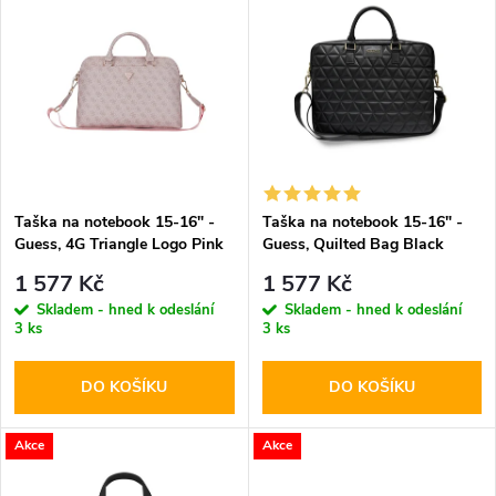
z
ý
Abecedně
e
p
n
i
í
s
p
Taška na notebook 15-16" -
Taška na notebook 15-16" -
Guess, 4G Triangle Logo Pink
Guess, Quilted Bag Black
p
r
1 577 Kč
1 577 Kč
r
Skladem - hned k odeslání
Skladem - hned k odeslání
3 ks
3 ks
o
o
DO KOŠÍKU
DO KOŠÍKU
d
d
u
Akce
Akce
u