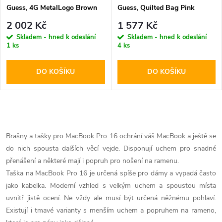
Guess, 4G MetalLogo Brown
Guess, Quilted Bag Pink
2 002 Kč
1 577 Kč
Skladem - hned k odeslání
Skladem - hned k odeslání
1 ks
4 ks
DO KOŠÍKU
DO KOŠÍKU
O
v
Brašny a tašky pro MacBook Pro 16 ochrání váš MacBook a ještě se
do nich spousta dalších věcí vejde. Disponují uchem pro snadné
l
přenášení a některé mají i popruh pro nošení na ramenu.
á
Taška na MacBook Pro 16 je určená spíše pro dámy a vypadá často
jako kabelka. Moderní vzhled s velkým uchem a spoustou místa
d
uvnitř jistě ocení. Ne vždy ale musí být určená něžnému pohlaví.
Existují i tmavé varianty s menším uchem a popruhem na rameno,
a