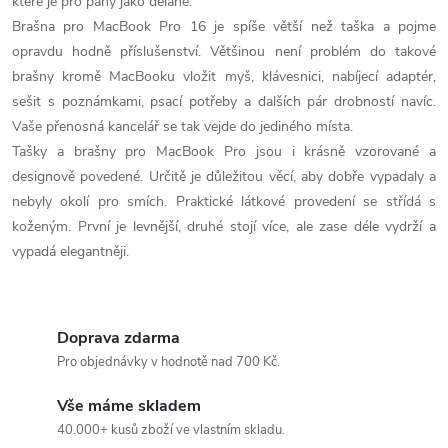
které je pro pány jako dělané.
c
Brašna pro MacBook Pro 16 je spíše větší než taška a pojme
opravdu hodně příslušenství. Většinou není problém do takové
í
brašny kromě MacBooku vložit myš, klávesnici, nabíjecí adaptér,
p
sešit s poznámkami, psací potřeby a dalších pár drobností navíc.
Vaše přenosná kancelář se tak vejde do jediného místa.
r
Tašky a brašny pro MacBook Pro jsou i krásně vzorované a
designově povedené. Určitě je důležitou věcí, aby dobře vypadaly a
v
nebyly okolí pro smích. Praktické látkové provedení se střídá s
k
koženým. První je levnější, druhé stojí více, ale zase déle vydrží a
vypadá elegantněji.
y
v
Doprava zdarma
ý
Pro objednávky v hodnotě nad 700 Kč.
p
Vše máme skladem
i
40.000+ kusů zboží ve vlastním skladu.