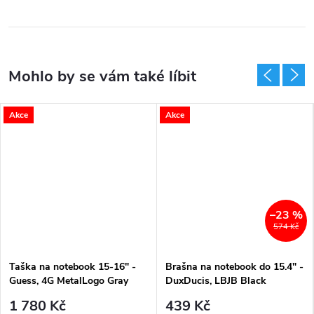
Akce
Akce
–23 %
574 Kč
Taška na notebook 15-16" -
Brašna na notebook do 15.4" -
Guess, 4G MetalLogo Gray
DuxDucis, LBJB Black
1 780 Kč
439 Kč