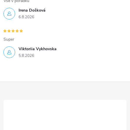
Vse v poradku
Irena Došková
6.8.2026
Super
Viktoriia Vykhovska
5.8.2026
Z
á
p