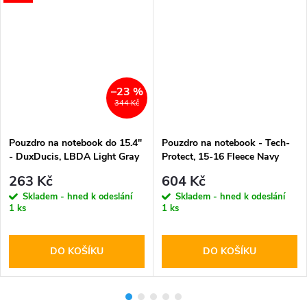
–23 %
344 Kč
Pouzdro na notebook do 15.4"
Pouzdro na notebook - Tech-
- DuxDucis, LBDA Light Gray
Protect, 15-16 Fleece Navy
Blue
263 Kč
604 Kč
Skladem - hned k odeslání
Skladem - hned k odeslání
1 ks
1 ks
DO KOŠÍKU
DO KOŠÍKU