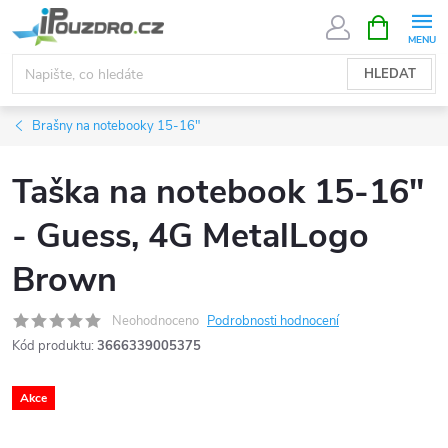
Přejít
NÁKUPNÍ
KOŠÍK
na
obsah
HLEDAT
Brašny na notebooky 15-16"
Taška na notebook 15-16"
- Guess, 4G MetalLogo
Brown
Neohodnoceno
Podrobnosti hodnocení
Kód produktu:
3666339005375
Akce