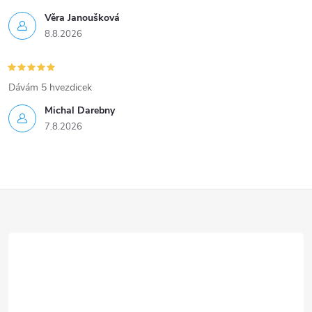
u
Věra Janoušková
8.8.2026
Dávám 5 hvezdicek
Michal Darebny
7.8.2026
Z
á
p
a