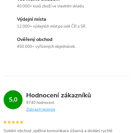
40.000+ kusů zboží ve vlastním skladu.
í
Výdejní místa
p
12.000+ výdejních míst po celé ČR a SR.
r
Ověřený obchod
v
450.000+ vyřízených objednávek.
k
y
v
ý
Hodnocení zákazníků
5,0
9740 hodnocení
p
Zobrazit recenze
i
s
Solidní obchod ,zpětná komunikace úžasná a dodání rychlé