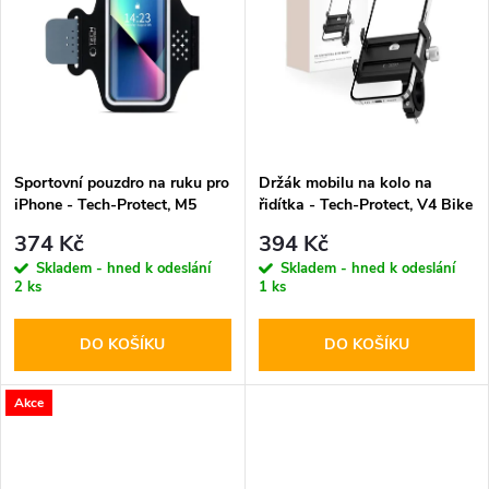
k
k
t
t
ů
ů
Sportovní pouzdro na ruku pro
Držák mobilu na kolo na
iPhone - Tech-Protect, M5
řidítka - Tech-Protect, V4 Bike
Universal Armband
Mount
374 Kč
394 Kč
Skladem - hned k odeslání
Skladem - hned k odeslání
2 ks
1 ks
DO KOŠÍKU
DO KOŠÍKU
Akce