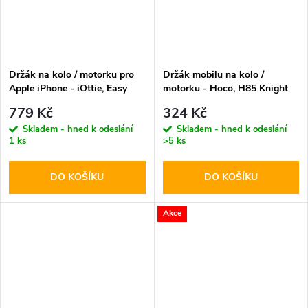
Držák na kolo / motorku pro
Držák mobilu na kolo /
Apple iPhone - iOttie, Easy
motorku - Hoco, H85 Knight
One Touch 4 Bike Mount
779 Kč
324 Kč
Skladem - hned k odeslání
Skladem - hned k odeslání
1 ks
>5 ks
DO KOŠÍKU
DO KOŠÍKU
Akce