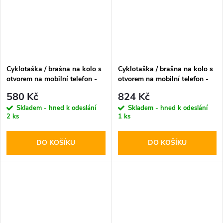
Cyklotaška / brašna na kolo s
Cyklotaška / brašna na kolo s
otvorem na mobilní telefon -
otvorem na mobilní telefon -
WildMan, Sakwa V2 L Black
WildMan, Sakwa XXL Black
580 Kč
824 Kč
Skladem - hned k odeslání
Skladem - hned k odeslání
2 ks
1 ks
DO KOŠÍKU
DO KOŠÍKU