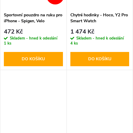
Sportovní pouzdro na ruku pro
Chytré hodinky - Hoco, Y2 Pro
iPhone - Spigen, Velo
Smart Watch
Armband A703 Black
472 Kč
1 474 Kč
Skladem - hned k odeslání
Skladem - hned k odeslání
1 ks
4 ks
DO KOŠÍKU
DO KOŠÍKU