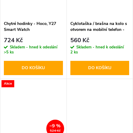
Chytré hodinky - Hoco, Y27
Cyklotaška / brašna na kolo s
Smart Watch
otvorem na mobilní telefon -
WildMan, Sakwa V2 M Black
724 Kč
560 Kč
Skladem - hned k odeslání
Skladem - hned k odeslání
>5 ks
2 ks
DO KOŠÍKU
DO KOŠÍKU
Akce
–9 %
524 Kč