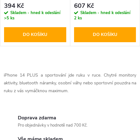
Mount
Gearlock Bike Mount
394 Kč
607 Kč
Skladem - hned k odeslání
Skladem - hned k odeslání
>5 ks
2 ks
DO KOŠÍKU
DO KOŠÍKU
O
v
iPhone 14 PLUS a sportování jde ruku v ruce. Chytré monitory
aktivity, bluetooth náramky, osobní váhy nebo sportovní pouzdra na
l
ruku z vás vymáčknou maximum.
á
d
Doprava zdarma
a
Pro objednávky v hodnotě nad 700 Kč.
c
Vše máme skladem