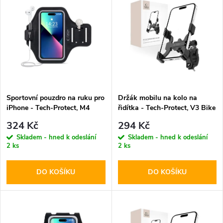
z
ý
Abecedně
e
p
n
i
í
s
p
Sportovní pouzdro na ruku pro
Držák mobilu na kolo na
iPhone - Tech-Protect, M4
řidítka - Tech-Protect, V3 Bike
p
Universal Armband
Mount
r
324 Kč
294 Kč
r
Skladem - hned k odeslání
Skladem - hned k odeslání
2 ks
2 ks
o
o
DO KOŠÍKU
DO KOŠÍKU
d
d
u
u