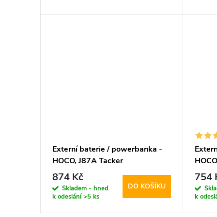
d
t
u
ů
k
t
ů
Externí baterie / powerbanka -
Extern
HOCO, J87A Tacker
HOCO,
PD20W+QC3.0 20000mAh
2000
874 Kč
754 
Black
DO KOŠÍKU
Skladem - hned
Skl
k odeslání
>5 ks
k odesl