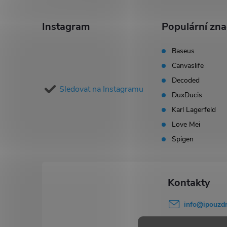
v
á
k
Instagram
Populární zn
p
y
Baseus
v
Canvaslife
a
Decoded
ý
Sledovat na Instagramu
t
DuxDucis
p
Karl Lagerfeld
í
Love Mei
i
Spigen
s
u
info
@
ipouzdr
777 503 645