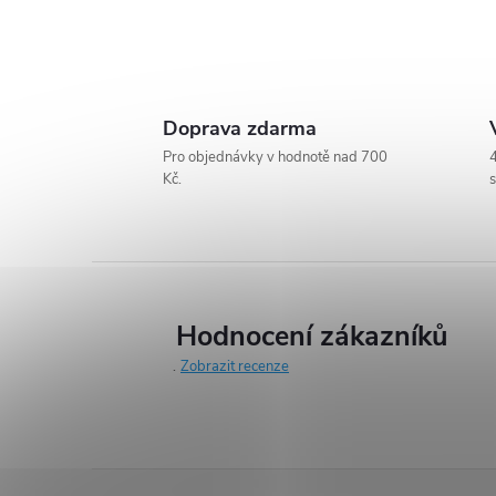
O
v
Doprava zdarma
l
Pro objednávky v hodnotě nad 700
4
Kč.
s
á
d
a
c
Hodnocení zákazníků
Zobrazit recenze
í
p
r
Z