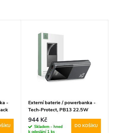
ka -
Externí baterie / powerbanka -
ack
Tech-Protect, PB13 22.5W
20000mAh
944 Kč
OŠÍKU
DO KOŠÍKU
Skladem - hned
k odeslání
1 ks