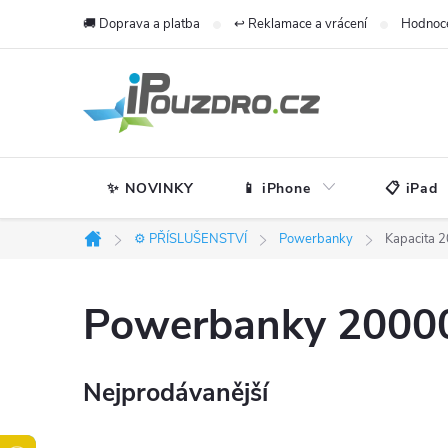
Přejít
🚚 Doprava a platba
↩️ Reklamace a vrácení
Hodnoc
na
obsah
✨ NOVINKY
📱 iPhone
📋 iPad
⚙️ PŘÍSLUŠENSTVÍ
Powerbanky
Kapacita 
Domů
Powerbanky 2000
Nejprodávanější