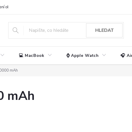
ení obchodu
📃 Obchodní podmínky
🔒 Ochrana os. údajů
📞 Ko
HLEDAT
💻 MacBook
⌚ Apple Watch
🎧 Ai
20000 mAh
0 mAh