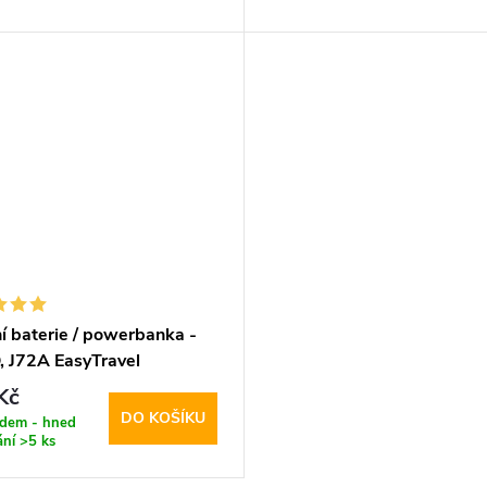
í baterie / powerbanka -
 J72A EasyTravel
0mAh Black
Kč
DO KOŠÍKU
adem - hned
ání
>5 ks