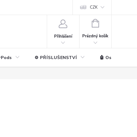
ntakt
💼 Pro firmy
CZK
NÁKUPNÍ
KOŠÍK
Prázdný košík
Přihlášení
rPods
⚙️ PŘÍSLUŠENSTVÍ
🤖 Ostatní značk