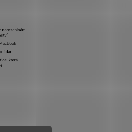
k narozeninám
nství
š MacBook
bní dar
ice, která
ce