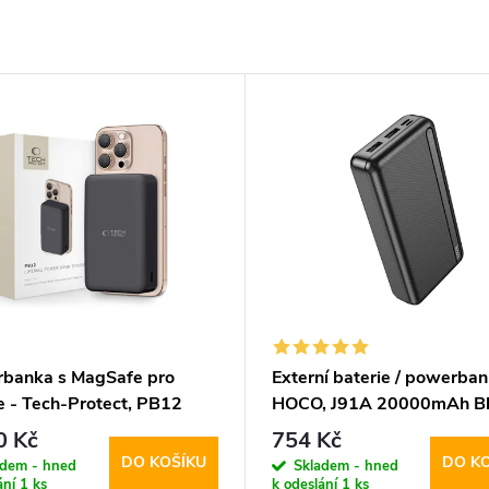
banka s MagSafe pro
Externí baterie / powerban
e - Tech-Protect, PB12
HOCO, J91A 20000mAh Bl
ag 20000mAh Black
0 Kč
754 Kč
DO KOŠÍKU
DO K
adem - hned
Skladem - hned
ání
1 ks
k odeslání
1 ks