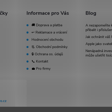
ačky
Informace pro Vás
Blog
🚚 Doprava a platba
A nezapomeňte 
přibalit i přísluše
↩️ Reklamace a vrácení
Jak ochránit vá
Hodnocení obchodu
Apple jako svate
📃 Obchodní podmínky
Nenápadná invest
🔒 Ochrana os. údajů
může ušetřit tisí
📞 Kontakt
💼 Pro firmy
o.cz