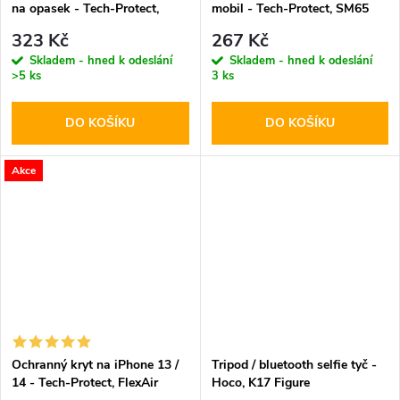
na opasek - Tech-Protect,
mobil - Tech-Protect, SM65
SM75 5.8-6.8" Black
6.0-6.9" Black
323 Kč
267 Kč
Skladem - hned k odeslání
Skladem - hned k odeslání
>5 ks
3 ks
DO KOŠÍKU
DO KOŠÍKU
Akce
Ochranný kryt na iPhone 13 /
Tripod / bluetooth selfie tyč -
14 - Tech-Protect, FlexAir
Hoco, K17 Figure