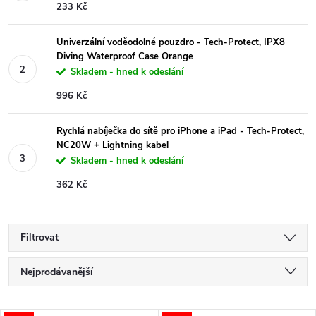
233 Kč
Univerzální voděodolné pouzdro - Tech-Protect, IPX8
Diving Waterproof Case Orange
Skladem - hned k odeslání
996 Kč
Rychlá nabíječka do sítě pro iPhone a iPad - Tech-Protect,
NC20W + Lightning kabel
Skladem - hned k odeslání
362 Kč
Filtrovat
Ř
Nejprodávanější
a
Nejlevnější