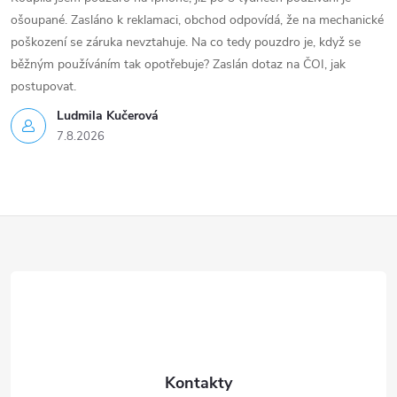
ošoupané. Zasláno k reklamaci, obchod odpovídá, že na mechanické
poškození se záruka nevztahuje. Na co tedy pouzdro je, když se
běžným používáním tak opotřebuje? Zaslán dotaz na ČOI, jak
postupovat.
Ludmila Kučerová
7.8.2026
Z
á
p
a