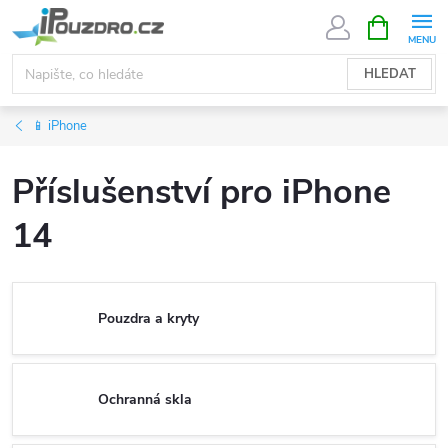
Přejít
NÁKUPNÍ
KOŠÍK
na
obsah
HLEDAT
📱 iPhone
Příslušenství pro iPhone
14
Pouzdra a kryty
Ochranná skla