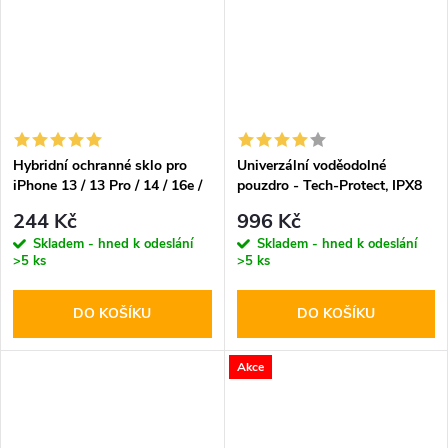
Hybridní ochranné sklo pro
Univerzální voděodolné
iPhone 13 / 13 Pro / 14 / 16e /
pouzdro - Tech-Protect, IPX8
17e - Hofi, Glass Pro+
Diving Waterproof Case Black
244 Kč
996 Kč
Skladem - hned k odeslání
Skladem - hned k odeslání
>5 ks
>5 ks
DO KOŠÍKU
DO KOŠÍKU
Akce