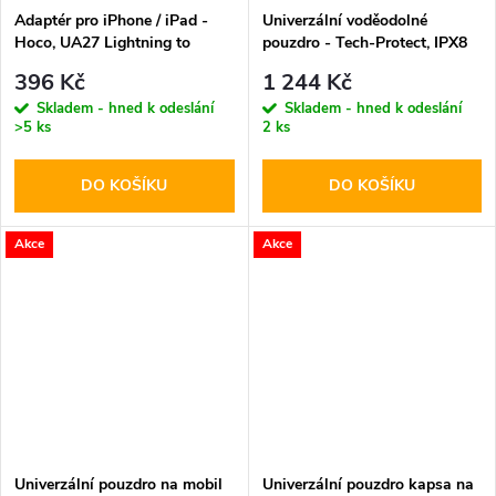
Adaptér pro iPhone / iPad -
Univerzální voděodolné
Hoco, UA27 Lightning to
pouzdro - Tech-Protect, IPX8
HDMI
Pro Diving Waterproof Case
396 Kč
1 244 Kč
Orange
Skladem - hned k odeslání
Skladem - hned k odeslání
>5 ks
2 ks
DO KOŠÍKU
DO KOŠÍKU
Akce
Akce
Univerzální pouzdro na mobil
Univerzální pouzdro kapsa na