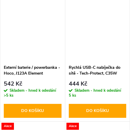
Externí baterie / powerbanka -
Rychlá USB-C nabíječka do
Hoco, J123A Element
sítě - Tech-Protect, C35W
20000mAh Black
PD35W White
542 Kč
444 Kč
Skladem - hned k odeslání
Skladem - hned k odeslání
>5 ks
5 ks
DO KOŠÍKU
DO KOŠÍKU
Akce
Akce