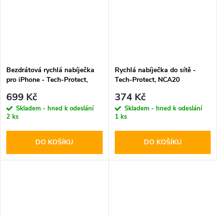
Bezdrátová rychlá nabíječka
Rychlá nabíječka do sítě -
pro iPhone - Tech-Protect,
Tech-Protect, NCA20
QI15W-A28 MagSafe
PD20W/QC3.0 + Lightning
699 Kč
374 Kč
Wireless Charger Black
kabel
Skladem - hned k odeslání
Skladem - hned k odeslání
2 ks
1 ks
DO KOŠÍKU
DO KOŠÍKU