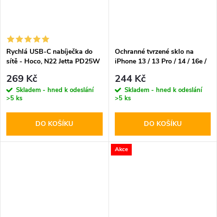
Rychlá USB-C nabíječka do
Ochranné tvrzené sklo na
sítě - Hoco, N22 Jetta PD25W
iPhone 13 / 13 Pro / 14 / 16e /
17e - Hoco, Bear Shield
269 Kč
244 Kč
Skladem - hned k odeslání
Skladem - hned k odeslání
>5 ks
>5 ks
DO KOŠÍKU
DO KOŠÍKU
Akce