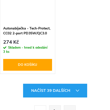
Autonabíječka - Tech-Protect,
CC02 2-port PD35W/QC3.0
274 Kč
Skladem - hned k odeslání
3 ks
DO KOŠÍKU
O
NAČÍST 39 DALŠÍCH
v
l
S