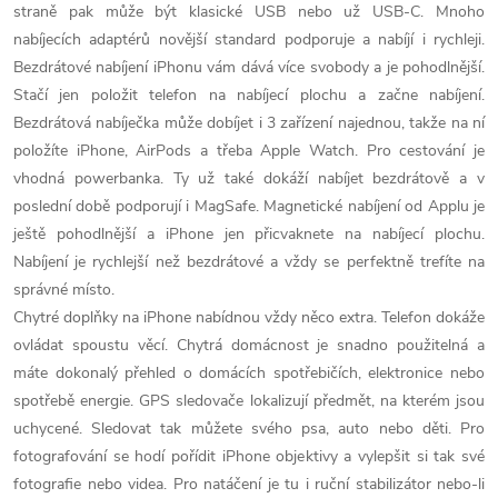
straně pak může být klasické USB nebo už USB-C. Mnoho
nabíjecích adaptérů novější standard podporuje a nabíjí i rychleji.
Bezdrátové nabíjení iPhonu vám dává více svobody a je pohodlnější.
Stačí jen položit telefon na nabíjecí plochu a začne nabíjení.
Bezdrátová nabíječka může dobíjet i 3 zařízení najednou, takže na ní
položíte iPhone, AirPods a třeba Apple Watch. Pro cestování je
vhodná powerbanka. Ty už také dokáží nabíjet bezdrátově a v
poslední době podporují i MagSafe. Magnetické nabíjení od Applu je
ještě pohodlnější a iPhone jen přicvaknete na nabíjecí plochu.
Nabíjení je rychlejší než bezdrátové a vždy se perfektně trefíte na
správné místo.
Chytré doplňky na iPhone nabídnou vždy něco extra. Telefon dokáže
ovládat spoustu věcí. Chytrá domácnost je snadno použitelná a
máte dokonalý přehled o domácích spotřebičích, elektronice nebo
spotřebě energie. GPS sledovače lokalizují předmět, na kterém jsou
uchycené. Sledovat tak můžete svého psa, auto nebo děti. Pro
fotografování se hodí pořídit iPhone objektivy a vylepšit si tak své
fotografie nebo videa. Pro natáčení je tu i ruční stabilizátor nebo-li