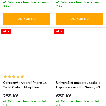
Skladem - hned k odeslání
Skladem - hned k odeslání
3 ks
2 ks
DO KOŠÍKU
DO KOŠÍKU
Akce
Akce
Ochranný kryt pro iPhone 14 -
Univerzální pouzdro / taška s
Tech-Protect, Magshine
kapsou na mobil - Guess, 4G
MagSafe Violet
Metal Logo Script Pink
258 Kč
650 Kč
Skladem - hned k odeslání
Skladem - hned k odeslání
1 ks
4 ks