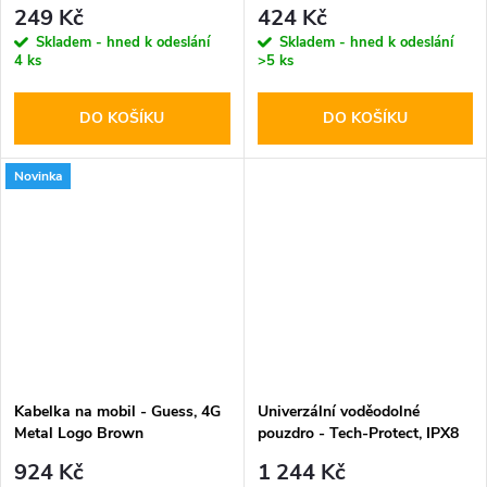
MagSafe Clear
249 Kč
424 Kč
Skladem - hned k odeslání
Skladem - hned k odeslání
4 ks
>5 ks
DO KOŠÍKU
DO KOŠÍKU
Novinka
Kabelka na mobil - Guess, 4G
Univerzální voděodolné
Metal Logo Brown
pouzdro - Tech-Protect, IPX8
Pro Diving Waterproof Case
924 Kč
1 244 Kč
Gray