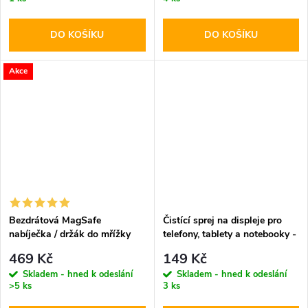
DO KOŠÍKU
DO KOŠÍKU
Akce
Bezdrátová MagSafe
Čistící sprej na displeje pro
nabíječka / držák do mřížky
telefony, tablety a notebooky -
ventilace - Hoco, CA85
Tech-Protect, Cleaning Spray
469 Kč
149 Kč
Ultrafast
200ml
Skladem - hned k odeslání
Skladem - hned k odeslání
>5 ks
3 ks