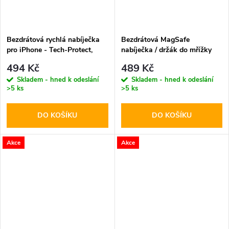
Bezdrátová rychlá nabíječka
Bezdrátová MagSafe
pro iPhone - Tech-Protect,
nabíječka / držák do mřížky
QI15W-A38 MagSafe
ventilace - Hoco, CA91 Magic
494 Kč
489 Kč
Wireless Charger White
Skladem - hned k odeslání
Skladem - hned k odeslání
>5 ks
>5 ks
DO KOŠÍKU
DO KOŠÍKU
Akce
Akce