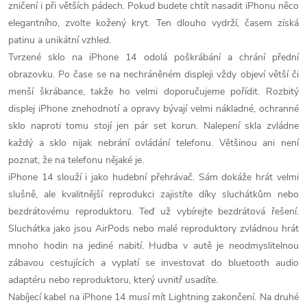
zničení i při větších pádech. Pokud budete chtít nasadit iPhonu něco
ý
elegantního, zvolte kožený kryt. Ten dlouho vydrží, časem získá
p
patinu a unikátní vzhled.
Tvrzené sklo na iPhone 14 odolá poškrábání a chrání přední
i
obrazovku. Po čase se na nechráněném displeji vždy objeví větší či
s
menší škrábance, takže ho velmi doporučujeme pořídit. Rozbitý
displej iPhone znehodnotí a opravy bývají velmi nákladné, ochranné
u
sklo naproti tomu stojí jen pár set korun. Nalepení skla zvládne
každý a sklo nijak nebrání ovládání telefonu. Většinou ani není
poznat, že na telefonu nějaké je.
iPhone 14 slouží i jako hudební přehrávač. Sám dokáže hrát velmi
slušně, ale kvalitnější reprodukci zajistíte díky sluchátkům nebo
bezdrátovému reproduktoru. Teď už vybírejte bezdrátová řešení.
Sluchátka jako jsou AirPods nebo malé reproduktory zvládnou hrát
mnoho hodin na jediné nabití. Hudba v autě je neodmyslitelnou
zábavou cestujících a vyplatí se investovat do bluetooth audio
adaptéru nebo reproduktoru, který uvnitř usadíte.
Nabíjecí kabel na iPhone 14 musí mít Lightning zakončení. Na druhé