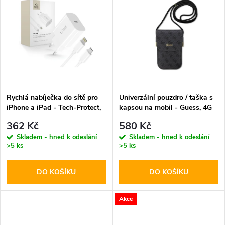
u
k
k
t
t
ů
ů
Rychlá nabíječka do sítě pro
Univerzální pouzdro / taška s
iPhone a iPad - Tech-Protect,
kapsou na mobil - Guess, 4G
NC20W + Lightning kabel
Metal Logo Script Black
362 Kč
580 Kč
Skladem - hned k odeslání
Skladem - hned k odeslání
>5 ks
>5 ks
DO KOŠÍKU
DO KOŠÍKU
Akce