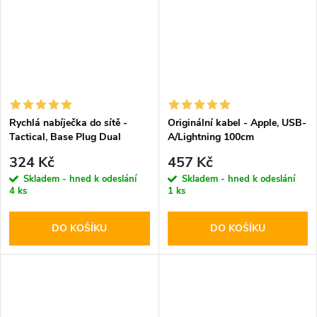
Rychlá nabíječka do sítě -
Originální kabel - Apple, USB-
Tactical, Base Plug Dual
A/Lightning 100cm
PD20W/QC3.0 White
324 Kč
457 Kč
Skladem - hned k odeslání
Skladem - hned k odeslání
4 ks
1 ks
DO KOŠÍKU
DO KOŠÍKU