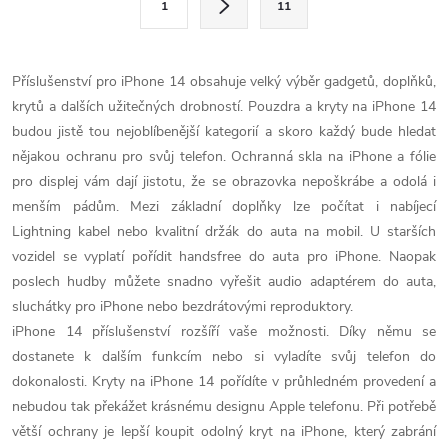
1
11
t
á
r
d
á
Příslušenství pro iPhone 14 obsahuje velký výběr gadgetů, doplňků,
a
n
krytů a dalších užitečných drobností. Pouzdra a kryty na iPhone 14
k
budou jistě tou nejoblíbenější kategorií a skoro každý bude hledat
c
o
nějakou ochranu pro svůj telefon. Ochranná skla na iPhone a fólie
í
pro displej vám dají jistotu, že se obrazovka nepoškrábe a odolá i
v
menším pádům. Mezi základní doplňky lze počítat i nabíjecí
á
p
Lightning kabel nebo kvalitní držák do auta na mobil. U starších
n
vozidel se vyplatí pořídit handsfree do auta pro iPhone. Naopak
r
í
poslech hudby můžete snadno vyřešit audio adaptérem do auta,
v
sluchátky pro iPhone nebo bezdrátovými reproduktory.
iPhone 14 příslušenství rozšíří vaše možnosti. Díky němu se
k
dostanete k dalším funkcím nebo si vyladíte svůj telefon do
y
dokonalosti. Kryty na iPhone 14 pořídíte v průhledném provedení a
nebudou tak překážet krásnému designu Apple telefonu. Při potřebě
v
větší ochrany je lepší koupit odolný kryt na iPhone, který zabrání