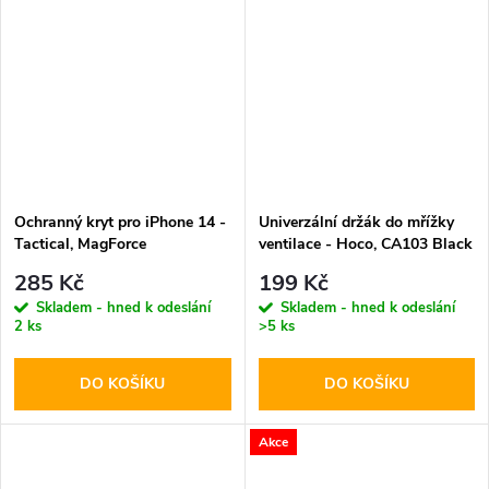
Ochranný kryt pro iPhone 14 -
Univerzální držák do mřížky
Tactical, MagForce
ventilace - Hoco, CA103 Black
Hyperstealth Asphalt
285 Kč
199 Kč
Skladem - hned k odeslání
Skladem - hned k odeslání
2 ks
>5 ks
DO KOŠÍKU
DO KOŠÍKU
Akce