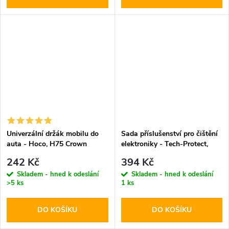
Univerzální držák mobilu do
Sada příslušenství pro čištění
auta - Hoco, H75 Crown
elektroniky - Tech-Protect,
CS01 Cleaner Set
242 Kč
394 Kč
Skladem - hned k odeslání
Skladem - hned k odeslání
>5 ks
1 ks
DO KOŠÍKU
DO KOŠÍKU