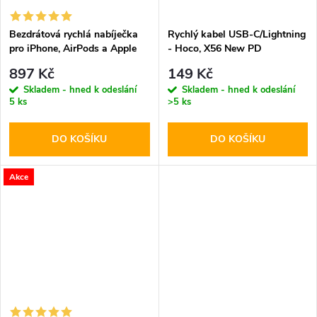
Bezdrátová rychlá nabíječka
Rychlý kabel USB-C/Lightning
pro iPhone, AirPods a Apple
- Hoco, X56 New PD
Watch - Tech-Protect, A12
897 Kč
149 Kč
MagSafe Wireless Charger
Skladem - hned k odeslání
Skladem - hned k odeslání
White
5 ks
>5 ks
DO KOŠÍKU
DO KOŠÍKU
Akce