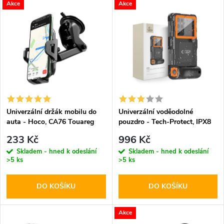
V
Akce
Akce
Nejdražší
z
ý
Abecedně
e
p
n
i
í
s
p
Univerzální držák mobilu do
Univerzální voděodolné
auta - Hoco, CA76 Touareg
pouzdro - Tech-Protect, IPX8
p
Diving Waterproof Case
r
233 Kč
996 Kč
Orange
r
Skladem - hned k odeslání
Skladem - hned k odeslání
>5 ks
>5 ks
o
o
DO KOŠÍKU
DO KOŠÍKU
d
d
u
Akce