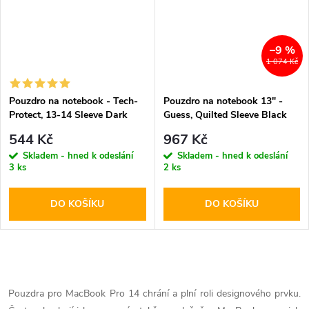
–9 %
1 074 Kč
Pouzdro na notebook - Tech-
Pouzdro na notebook 13" -
Protect, 13-14 Sleeve Dark
Guess, Quilted Sleeve Black
544 Kč
967 Kč
Skladem - hned k odeslání
Skladem - hned k odeslání
3 ks
2 ks
DO KOŠÍKU
DO KOŠÍKU
O
v
Pouzdra pro MacBook Pro 14 chrání a plní roli designového prvku.