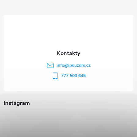
Z
á
p
a
t
info
@
ipouzdro.cz
í
777 503 645
Instagram