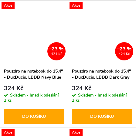
Akce
Akce
–23 %
–23 %
424 Kč
424 Kč
Pouzdro na notebook do 15.4"
Pouzdro na notebook do 15.4"
- DuxDucis, LBDB Navy Blue
- DuxDucis, LBDB Dark Gray
324 Kč
324 Kč
Skladem - hned k odeslání
Skladem - hned k odeslání
2 ks
2 ks
DO KOŠÍKU
DO KOŠÍKU
Akce
Akce