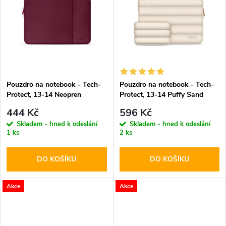
k
k
t
t
ů
ů
Pouzdro na notebook - Tech-
Pouzdro na notebook - Tech-
Protect, 13-14 Neopren
Protect, 13-14 Puffy Sand
Mulberry
444 Kč
596 Kč
Skladem - hned k odeslání
Skladem - hned k odeslání
1 ks
2 ks
DO KOŠÍKU
DO KOŠÍKU
Akce
Akce