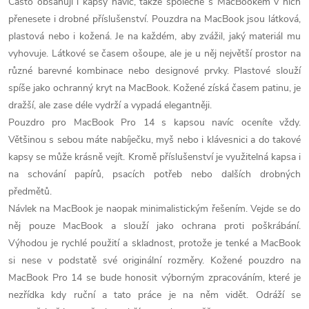
Často obsahují i kapsy navíc, takže společně s MacBookem v nich
l
přenesete i drobné příslušenství. Pouzdra na MacBook jsou látková,
á
plastová nebo i kožená. Je na každém, aby zvážil, jaký materiál mu
vyhovuje. Látkové se časem ošoupe, ale je u něj největší prostor na
d
různé barevné kombinace nebo designové prvky. Plastové slouží
spíše jako ochranný kryt na MacBook. Kožené získá časem patinu, je
a
dražší, ale zase déle vydrží a vypadá elegantněji.
c
Pouzdro pro MacBook Pro 14 s kapsou navíc oceníte vždy.
Většinou s sebou máte nabíječku, myš nebo i klávesnici a do takové
í
kapsy se může krásně vejít. Kromě příslušenství je využitelná kapsa i
p
na schování papírů, psacích potřeb nebo dalších drobných
předmětů.
r
Návlek na MacBook je naopak minimalistickým řešením. Vejde se do
něj pouze MacBook a slouží jako ochrana proti poškrábání.
v
Výhodou je rychlé použití a skladnost, protože je tenké a MacBook
k
si nese v podstatě své originální rozměry. Kožené pouzdro na
MacBook Pro 14 se bude honosit výborným zpracováním, které je
y
nezřídka kdy ruční a tato práce je na něm vidět. Odráží se