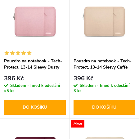
z
ý
Abecedně
e
p
n
i
í
s
p
Pouzdro na notebook - Tech-
Pouzdro na notebook - Tech-
Protect, 13-14 Sleevy Dusty
Protect, 13-14 Sleevy Caffe
p
Rose
Latte
r
396 Kč
396 Kč
r
Skladem - hned k odeslání
Skladem - hned k odeslání
>5 ks
3 ks
o
o
DO KOŠÍKU
DO KOŠÍKU
d
d
u
Akce
u