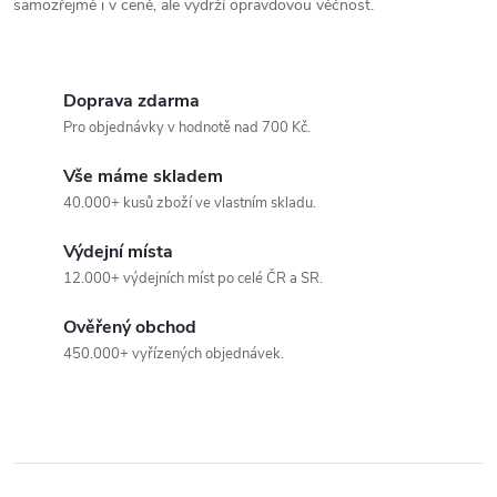
v
samozřejmě i v ceně, ale vydrží opravdovou věčnost.
ý
p
Doprava zdarma
Pro objednávky v hodnotě nad 700 Kč.
i
Vše máme skladem
s
40.000+ kusů zboží ve vlastním skladu.
u
Výdejní místa
12.000+ výdejních míst po celé ČR a SR.
Ověřený obchod
450.000+ vyřízených objednávek.