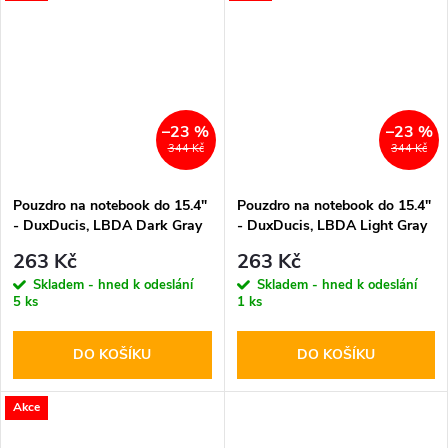
–23 %
–23 %
344 Kč
344 Kč
Pouzdro na notebook do 15.4"
Pouzdro na notebook do 15.4"
- DuxDucis, LBDA Dark Gray
- DuxDucis, LBDA Light Gray
263 Kč
263 Kč
Skladem - hned k odeslání
Skladem - hned k odeslání
5 ks
1 ks
DO KOŠÍKU
DO KOŠÍKU
Akce