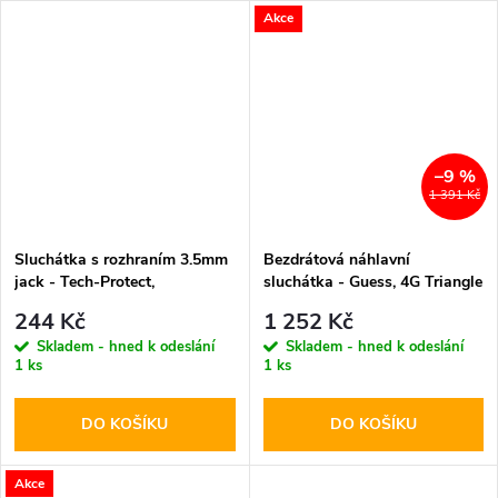
Akce
–9 %
1 391 Kč
Sluchátka s rozhraním 3.5mm
Bezdrátová náhlavní
jack - Tech-Protect,
sluchátka - Guess, 4G Triangle
UltraBoost Mini Jack Core G2
Logo ENC Black
244 Kč
1 252 Kč
White
Skladem - hned k odeslání
Skladem - hned k odeslání
1 ks
1 ks
DO KOŠÍKU
DO KOŠÍKU
Akce