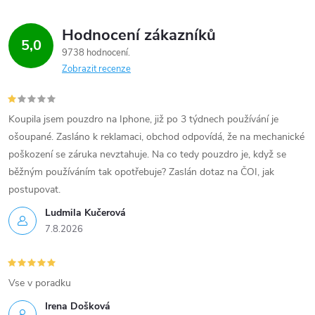
i
Hodnocení zákazníků
s
5,0
9738 hodnocení
u
Zobrazit recenze
Koupila jsem pouzdro na Iphone, již po 3 týdnech používání je
ošoupané. Zasláno k reklamaci, obchod odpovídá, že na mechanické
poškození se záruka nevztahuje. Na co tedy pouzdro je, když se
běžným používáním tak opotřebuje? Zaslán dotaz na ČOI, jak
postupovat.
Ludmila Kučerová
7.8.2026
Vse v poradku
Irena Došková