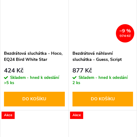
–9 %
974 Kč
Bezdrátová sluchátka - Hoco,
Bezdrátová náhlavní
EQ24 Bird White Star
sluchátka - Guess, Script
Metal Logo Brown
424 Kč
877 Kč
Skladem - hned k odeslání
Skladem - hned k odeslání
>5 ks
2 ks
DO KOŠÍKU
DO KOŠÍKU
Akce
Akce