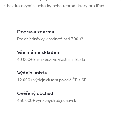
a
n
s bezdrátovými sluchátky nebo reproduktory pro iPad.
k
c
o
í
v
Doprava zdarma
á
Pro objednávky v hodnotě nad 700 Kč.
p
n
Vše máme skladem
r
í
40.000+ kusů zboží ve vlastním skladu.
v
Výdejní místa
k
12.000+ výdejních míst po celé ČR a SR.
y
Ověřený obchod
v
450.000+ vyřízených objednávek.
ý
p