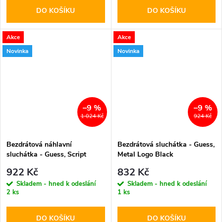
DO KOŠÍKU
DO KOŠÍKU
Akce
Akce
Novinka
Novinka
–9 %
–9 %
1 024 Kč
924 Kč
Bezdrátová náhlavní
Bezdrátová sluchátka - Guess,
sluchátka - Guess, Script
Metal Logo Black
Metal Logo ENC Orange
922 Kč
832 Kč
Skladem - hned k odeslání
Skladem - hned k odeslání
2 ks
1 ks
DO KOŠÍKU
DO KOŠÍKU