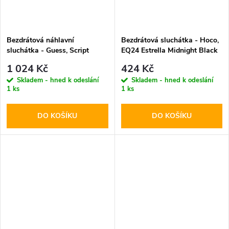
Bezdrátová náhlavní
Bezdrátová sluchátka - Hoco,
sluchátka - Guess, Script
EQ24 Estrella Midnight Black
Metal Logo ENC White
1 024 Kč
424 Kč
Skladem - hned k odeslání
Skladem - hned k odeslání
1 ks
1 ks
DO KOŠÍKU
DO KOŠÍKU