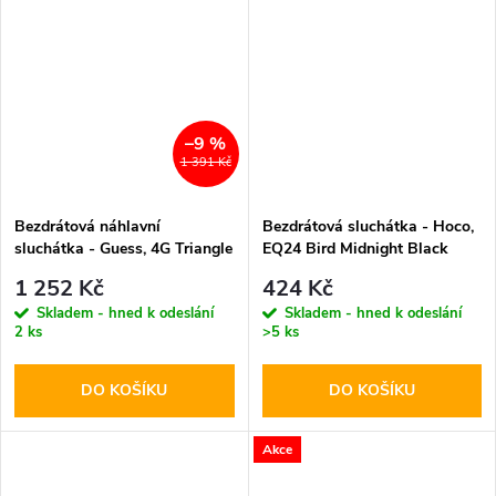
–9 %
1 391 Kč
Bezdrátová náhlavní
Bezdrátová sluchátka - Hoco,
sluchátka - Guess, 4G Triangle
EQ24 Bird Midnight Black
Logo ENC Brown
1 252 Kč
424 Kč
Skladem - hned k odeslání
Skladem - hned k odeslání
2 ks
>5 ks
DO KOŠÍKU
DO KOŠÍKU
Akce