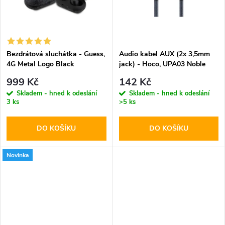
t
t
ů
ů
Bezdrátová sluchátka - Guess,
Audio kabel AUX (2x 3,5mm
4G Metal Logo Black
jack) - Hoco, UPA03 Noble
999 Kč
142 Kč
Skladem - hned k odeslání
Skladem - hned k odeslání
3 ks
>5 ks
DO KOŠÍKU
DO KOŠÍKU
Novinka