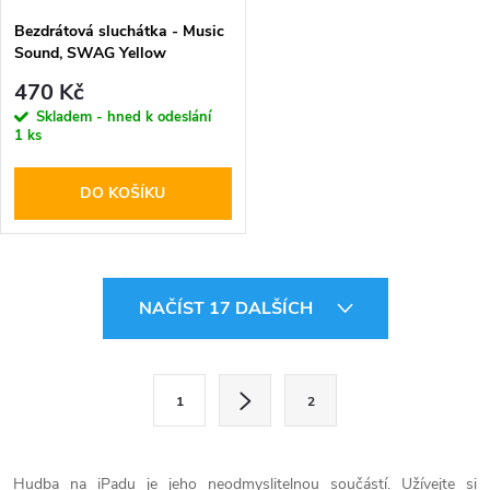
Bezdrátová sluchátka - Music
Sound, SWAG Yellow
470 Kč
Skladem - hned k odeslání
1 ks
DO KOŠÍKU
O
NAČÍST 17 DALŠÍCH
v
l
S
1
2
t
á
r
d
á
Hudba na iPadu je jeho neodmyslitelnou součástí. Užívejte si