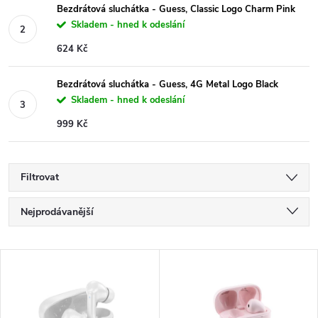
Bezdrátová sluchátka - Guess, Classic Logo Charm Pink
Skladem - hned k odeslání
624 Kč
Bezdrátová sluchátka - Guess, 4G Metal Logo Black
Skladem - hned k odeslání
999 Kč
Filtrovat
Ř
Nejprodávanější
a
Nejlevnější
V
Nejdražší
z
ý
Abecedně