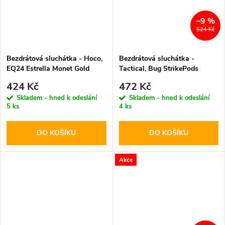
–9 %
524 Kč
Bezdrátová sluchátka - Hoco,
Bezdrátová sluchátka -
EQ24 Estrella Monet Gold
Tactical, Bug StrikePods
Arctic
424 Kč
472 Kč
Skladem - hned k odeslání
Skladem - hned k odeslání
5 ks
4 ks
DO KOŠÍKU
DO KOŠÍKU
Akce