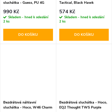
sluchátka - Guess, PU 4G
Tactical, Black Hawk
Triangle Logo Black
StrikePods
990 Kč
574 Kč
Skladem - hned k odeslání
Skladem - hned k odeslání
2 ks
2 ks
DO KOŠÍKU
DO KOŠÍKU
Bezdrátová náhlavní
Bezdrátová sluchátka - Hoco,
sluchátka - Hoco, W46 Charm
EQ2 Thought TWS Purple