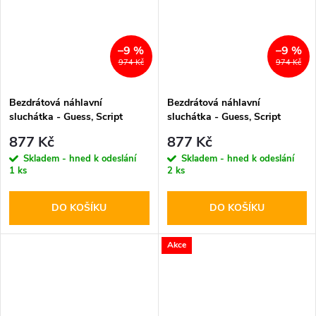
–9 %
–9 %
974 Kč
974 Kč
Bezdrátová náhlavní
Bezdrátová náhlavní
sluchátka - Guess, Script
sluchátka - Guess, Script
Metal Logo Pink
Metal Logo Black
877 Kč
877 Kč
Skladem - hned k odeslání
Skladem - hned k odeslání
1 ks
2 ks
DO KOŠÍKU
DO KOŠÍKU
Akce