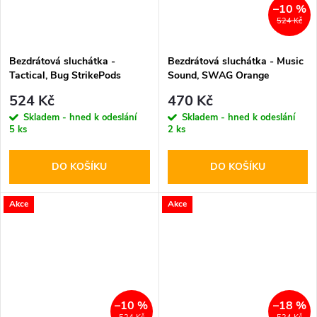
–10 %
524 Kč
Bezdrátová sluchátka -
Bezdrátová sluchátka - Music
Tactical, Bug StrikePods
Sound, SWAG Orange
CrudeOil
524 Kč
470 Kč
Skladem - hned k odeslání
Skladem - hned k odeslání
5 ks
2 ks
DO KOŠÍKU
DO KOŠÍKU
Akce
Akce
–10 %
–18 %