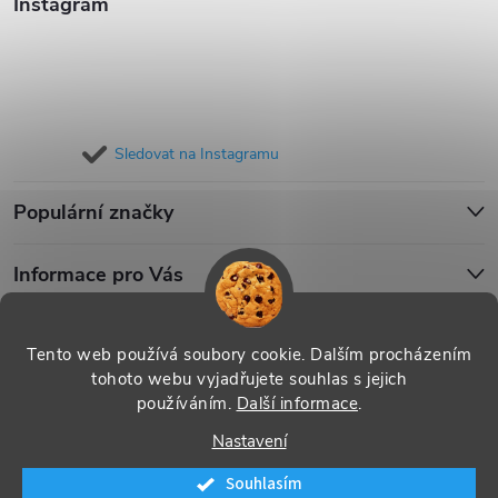
Instagram
Sledovat na Instagramu
Populární značky
Informace pro Vás
Blog
Tento web používá soubory cookie. Dalším procházením
tohoto webu vyjadřujete souhlas s jejich
používáním.
Další informace
.
Copyright 2026
iPouzdro.cz
. Všechna práva vyhrazena.
Upravit
Nastavení
nastavení cookies
Souhlasím
Vytvořil Shoptet