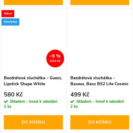
Akce
Novinka
–9 %
644 Kč
Bezdrátová sluchátka - Guess,
Bezdrátová sluchátka -
Lipstick Shape White
Baseus, Bass BS2 Lite Cosmic
Black
580 Kč
499 Kč
Skladem - hned k odeslání
Skladem - hned k odeslání
1 ks
2 ks
DO KOŠÍKU
DO KOŠÍKU