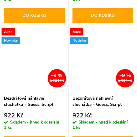
DO KOŠÍKU
DO KOŠÍKU
Akce
Akce
Novinka
Novinka
–9 %
–9 %
1 024 Kč
1 024 Kč
Bezdrátová náhlavní
Bezdrátová náhlavní
sluchátka - Guess, Script
sluchátka - Guess, Script
Metal Logo ENC Pink
Metal Logo ENC Black
922 Kč
922 Kč
Skladem - hned k odeslání
Skladem - hned k odeslání
1 ks
1 ks