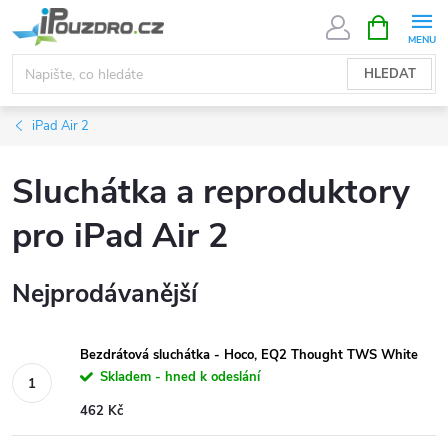
Přejít
NÁKUPNÍ
KOŠÍK
na
obsah
HLEDAT
iPad Air 2
Sluchátka a reproduktory
pro iPad Air 2
Nejprodávanější
Bezdrátová sluchátka - Hoco, EQ2 Thought TWS White
Skladem - hned k odeslání
462 Kč