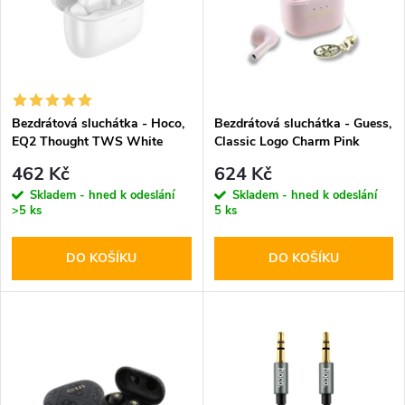
e
p
n
i
í
s
p
Bezdrátová sluchátka - Hoco,
Bezdrátová sluchátka - Guess,
EQ2 Thought TWS White
Classic Logo Charm Pink
p
r
462 Kč
624 Kč
r
Skladem - hned k odeslání
Skladem - hned k odeslání
>5 ks
5 ks
o
o
DO KOŠÍKU
DO KOŠÍKU
d
d
u
u
k
k