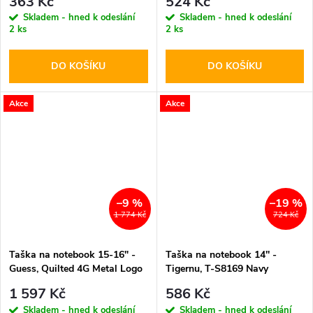
363 Kč
524 Kč
Skladem - hned k odeslání
Skladem - hned k odeslání
2 ks
2 ks
DO KOŠÍKU
DO KOŠÍKU
Akce
Akce
–9 %
–19 %
1 774 Kč
724 Kč
Taška na notebook 15-16" -
Taška na notebook 14'' -
Guess, Quilted 4G Metal Logo
Tigernu, T-S8169 Navy
Black
1 597 Kč
586 Kč
Skladem - hned k odeslání
Skladem - hned k odeslání