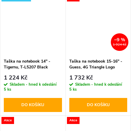
–9 %
1 924 Kč
Taška na notebook 14'' -
Taška na notebook 15-16" -
Tigernu, T-L5207 Black
Guess, 4G Triangle Logo
Brown
1 224 Kč
1 732 Kč
Skladem - hned k odeslání
Skladem - hned k odeslání
5 ks
5 ks
DO KOŠÍKU
DO KOŠÍKU
Akce
Akce