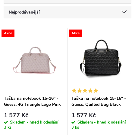
Ř
Nejprodávanější
a
Nejlevnější
V
Akce
Akce
Nejdražší
z
ý
Abecedně
e
p
n
i
í
s
p
Taška na notebook 15-16" -
Taška na notebook 15-16" -
Guess, 4G Triangle Logo Pink
Guess, Quilted Bag Black
p
r
1 577 Kč
1 577 Kč
r
Skladem - hned k odeslání
Skladem - hned k odeslání
3 ks
3 ks
o