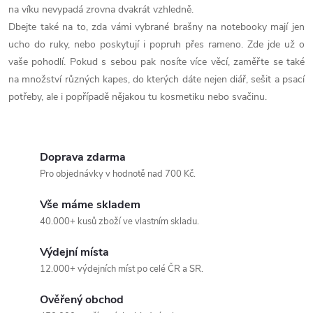
r
na víku nevypadá zrovna dvakrát vzhledně.
Dbejte také na to, zda vámi vybrané brašny na notebooky mají jen
v
ucho do ruky, nebo poskytují i popruh přes rameno. Zde jde už o
k
vaše pohodlí. Pokud s sebou pak nosíte více věcí, zaměřte se také
na množství různých kapes, do kterých dáte nejen diář, sešit a psací
y
potřeby, ale i popřípadě nějakou tu kosmetiku nebo svačinu.
v
ý
Doprava zdarma
p
Pro objednávky v hodnotě nad 700 Kč.
i
Vše máme skladem
40.000+ kusů zboží ve vlastním skladu.
s
Výdejní místa
u
12.000+ výdejních míst po celé ČR a SR.
Ověřený obchod