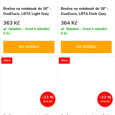
Brašna na notebook do 16" -
Brašna na notebook do 16" -
DuxDucis, LBTA Light Gray
DuxDucis, LBTA Dark Gray
363 Kč
364 Kč
Skladem - hned k odeslání
Skladem - hned k odeslání
5 ks
4 ks
DO KOŠÍKU
DO KOŠÍKU
Akce
Akce
–23 %
–23 %
474 Kč
474 Kč