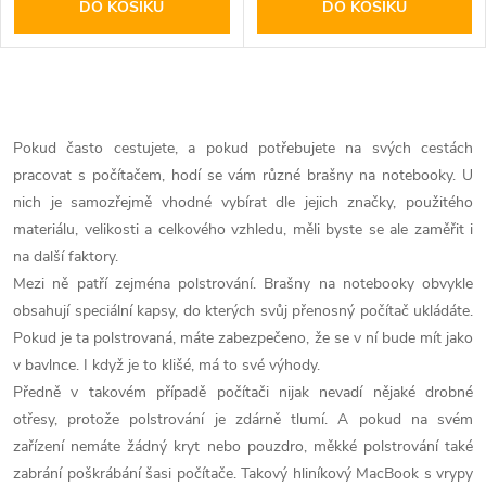
DO KOŠÍKU
DO KOŠÍKU
O
v
Pokud často cestujete, a pokud potřebujete na svých cestách
pracovat s počítačem, hodí se vám různé brašny na notebooky. U
l
nich je samozřejmě vhodné vybírat dle jejich značky, použitého
á
materiálu, velikosti a celkového vzhledu, měli byste se ale zaměřit i
na další faktory.
d
Mezi ně patří zejména polstrování. Brašny na notebooky obvykle
obsahují speciální kapsy, do kterých svůj přenosný počítač ukládáte.
a
Pokud je ta polstrovaná, máte zabezpečeno, že se v ní bude mít jako
c
v bavlnce. I když je to klišé, má to své výhody.
Předně v takovém případě počítači nijak nevadí nějaké drobné
í
otřesy, protože polstrování je zdárně tlumí. A pokud na svém
p
zařízení nemáte žádný kryt nebo pouzdro, měkké polstrování také
zabrání poškrábání šasi počítače. Takový hliníkový MacBook s vrypy