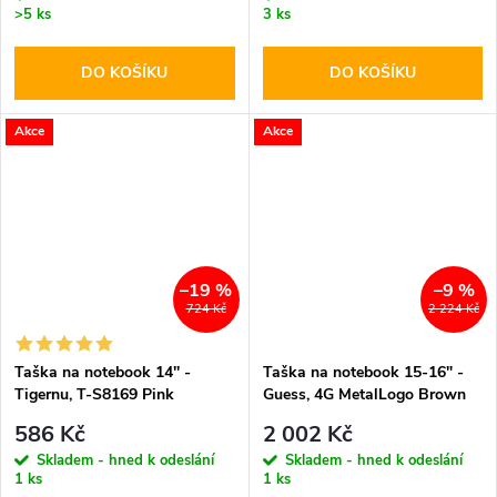
>5 ks
3 ks
DO KOŠÍKU
DO KOŠÍKU
Akce
Akce
–19 %
–9 %
724 Kč
2 224 Kč
Taška na notebook 14'' -
Taška na notebook 15-16" -
Tigernu, T-S8169 Pink
Guess, 4G MetalLogo Brown
586 Kč
2 002 Kč
Skladem - hned k odeslání
Skladem - hned k odeslání
1 ks
1 ks