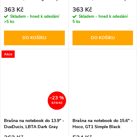
363 Kč
363 Kč
Skladem - hned k odeslání
Skladem - hned k odeslání
>5 ks
5 ks
DO KOŠÍKU
DO KOŠÍKU
Akce
–23 %
474 Kč
Brašna na notebook do 13.9" -
Brašna na notebook do 15.6" -
DuxDucis, LBTA Dark Gray
Hoco, GT1 Simple Black