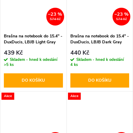
–23 %
–23 %
574 Kč
574 Kč
Brašna na notebook do 15.4" -
Brašna na notebook do 15.4" -
DuxDucis, LBJB Light Gray
DuxDucis, LBJB Dark Gray
439 Kč
440 Kč
Skladem - hned k odeslání
Skladem - hned k odeslání
>5 ks
4 ks
DO KOŠÍKU
DO KOŠÍKU
Akce
Akce