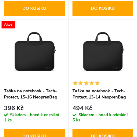
o
DO KOŠÍKU
DO KOŠÍKU
d
d
u
Akce
u
k
k
t
t
ů
ů
Taška na notebook - Tech-
Taška na notebook - Tech-
Protect, 15-16 NeoprenBag
Protect, 13-14 NeoprenBag
Black
Black
396 Kč
494 Kč
Skladem - hned k odeslání
Skladem - hned k odeslání
1 ks
5 ks
DO KOŠÍKU
DO KOŠÍKU