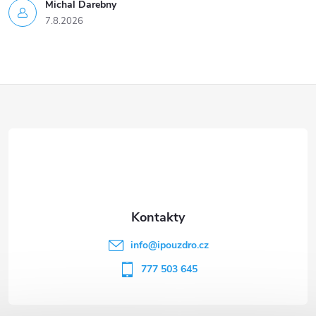
Michal Darebny
7.8.2026
Z
á
p
a
t
info
@
ipouzdro.cz
í
777 503 645