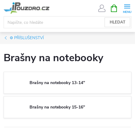
Přejít
NÁKUPNÍ
KOŠÍK
na
obsah
HLEDAT
⚙️ PŘÍSLUŠENSTVÍ
Brašny na notebooky
Brašny na notebooky 13-14"
Brašny na notebooky 15-16"