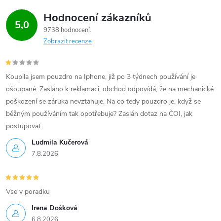
i
Hodnocení zákazníků
5,0
9738 hodnocení
s
Zobrazit recenze
u
Koupila jsem pouzdro na Iphone, již po 3 týdnech používání je
ošoupané. Zasláno k reklamaci, obchod odpovídá, že na mechanické
poškození se záruka nevztahuje. Na co tedy pouzdro je, když se
běžným používáním tak opotřebuje? Zaslán dotaz na ČOI, jak
postupovat.
Ludmila Kučerová
7.8.2026
Vse v poradku
Irena Došková
6.8.2026