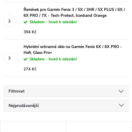
Řemínek pro Garmin Fenix 3 / 5X / 3HR / 5X PLUS / 6X /
6X PRO / 7X - Tech-Protect, Iconband Orange
Skladem - hned k odeslání
394 Kč
Hybridní ochranné sklo na Garmin Fenix 6X / 6X PRO -
Hofi, Glass Pro+
Skladem - hned k odeslání
274 Kč
Filtrovat
Ř
Nejprodávanější
a
Nejlevnější
V
Nejdražší