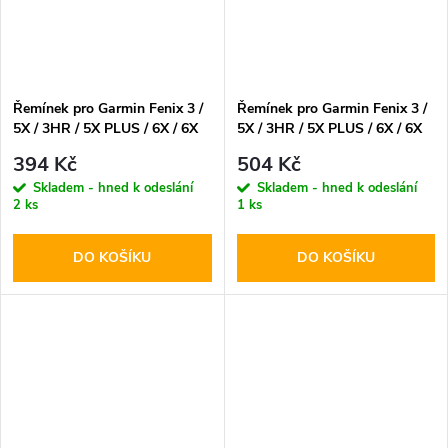
Řemínek pro Garmin Fenix 3 /
Řemínek pro Garmin Fenix 3 /
5X / 3HR / 5X PLUS / 6X / 6X
5X / 3HR / 5X PLUS / 6X / 6X
PRO / 7X - Tech-Protect,
PRO / 7X - Tech-Protect,
394 Kč
504 Kč
Iconband Army Green
Smooth Black
Skladem - hned k odeslání
Skladem - hned k odeslání
2 ks
1 ks
DO KOŠÍKU
DO KOŠÍKU