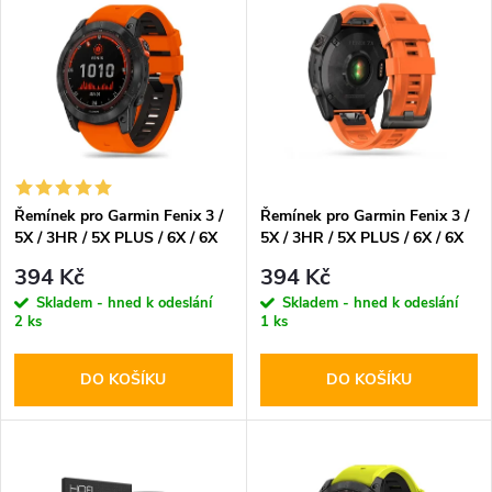
z
ý
Abecedně
e
p
n
i
í
s
p
Řemínek pro Garmin Fenix 3 /
Řemínek pro Garmin Fenix 3 /
5X / 3HR / 5X PLUS / 6X / 6X
5X / 3HR / 5X PLUS / 6X / 6X
p
PRO / 7X - Tech-Protect,
PRO / 7X - Tech-Protect,
r
394 Kč
394 Kč
Iconband Pro Orange/Black
Iconband Orange
r
Skladem - hned k odeslání
Skladem - hned k odeslání
2 ks
1 ks
o
o
DO KOŠÍKU
DO KOŠÍKU
d
d
u
u