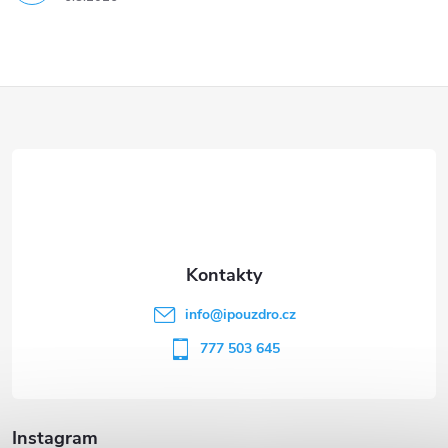
Z
á
p
a
t
info
@
ipouzdro.cz
í
777 503 645
Instagram