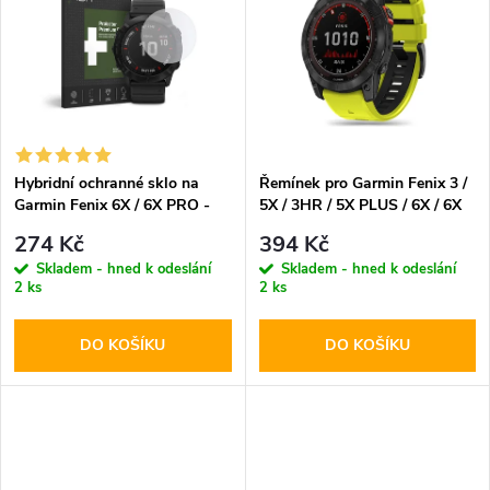
k
k
t
t
ů
ů
Hybridní ochranné sklo na
Řemínek pro Garmin Fenix 3 /
Garmin Fenix 6X / 6X PRO -
5X / 3HR / 5X PLUS / 6X / 6X
Hofi, Glass Pro+
PRO / 7X - Tech-Protect,
274 Kč
394 Kč
Iconband Pro Lime/Black
Skladem - hned k odeslání
Skladem - hned k odeslání
2 ks
2 ks
DO KOŠÍKU
DO KOŠÍKU