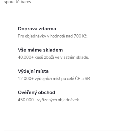
d
spoustě barev.
a
c
Doprava zdarma
í
Pro objednávky v hodnotě nad 700 Kč.
p
Vše máme skladem
40.000+ kusů zboží ve vlastním skladu.
r
Výdejní místa
v
12.000+ výdejních míst po celé ČR a SR.
k
Ověřený obchod
y
450.000+ vyřízených objednávek.
v
ý
p