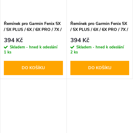
Řemínek pro Garmin Fenix 5X
Řemínek pro Garmin Fenix 5X
/ 5X PLUS / 6X / 6X PRO / 7X /
/ 5X PLUS / 6X / 6X PRO / 7X /
8 (51mm) - Tech-Protect,
8 (51mm) - Tech-Protect,
394 Kč
394 Kč
Silicone Black
Silicone Line Red
Skladem - hned k odeslání
Skladem - hned k odeslání
1 ks
2 ks
DO KOŠÍKU
DO KOŠÍKU