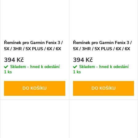
Řemínek pro Garmin Fenix 3 /
Řemínek pro Garmin Fenix 3 /
5X / 3HR / 5X PLUS / 6X / 6X
5X / 3HR / 5X PLUS / 6X / 6X
PRO / 7X - Tech-Protect,
PRO / 7X - Tech-Protect,
394 Kč
394 Kč
Iconband Pro Black/Red
Iconband Black
Skladem - hned k odeslání
Skladem - hned k odeslání
1 ks
1 ks
DO KOŠÍKU
DO KOŠÍKU