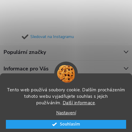
Sledovat na Instagramu
Populární značky
Informace pro Vás
Blog
Tento web používá soubory cookie. Dalším procházením
tohoto webu vyjadřujete souhlas s jejich
používáním.
Další informace
.
Copyright 2026
iPouzdro.cz
. Všechna práva vyhrazena.
Upravit
Nastavení
nastavení cookies
Souhlasím
Vytvořil Shoptet