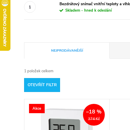
Bezdrátový snímač vnitřní teploty a vl
Skladem - hned k odeslání
Ř
NEJPRODÁVANĚJŠÍ
a
1
položek celkem
z
OTEVŘÍT FILTR
e
V
n
Akce
–18 %
ý
í
374 Kč