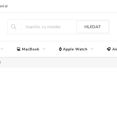
ení obchodu
📃 Obchodní podmínky
🔒 Ochrana os. údajů
📞 Ko
HLEDAT
💻 MacBook
⌚ Apple Watch
🎧 Ai
t