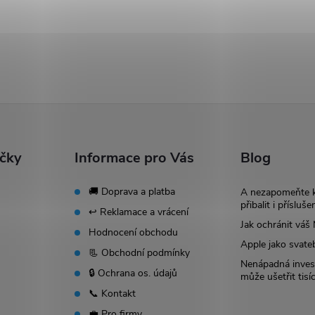
ačky
Informace pro Vás
Blog
🚚 Doprava a platba
A nezapomeňte 
přibalit i přísluše
↩️ Reklamace a vrácení
Jak ochránit vá
Hodnocení obchodu
Apple jako svate
📃 Obchodní podmínky
Nenápadná invest
🔒 Ochrana os. údajů
může ušetřit tisí
📞 Kontakt
💼 Pro firmy