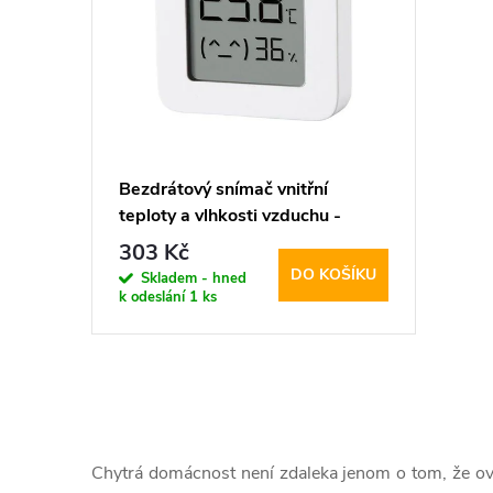
p
p
i
r
s
o
p
d
Bezdrátový snímač vnitřní
teploty a vlhkosti vzduchu -
r
u
Xiaomi, Mi Temperature and
303 Kč
Humidity Monitor
DO KOŠÍKU
o
Skladem - hned
k
k odeslání
1 ks
d
t
u
ů
O
k
v
Chytrá domácnost není zdaleka jenom o tom, že ovl