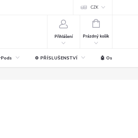
ntakt
💼 Pro firmy
CZK
NÁKUPNÍ
KOŠÍK
Prázdný košík
Přihlášení
rPods
⚙️ PŘÍSLUŠENSTVÍ
🤖 Ostatní značk