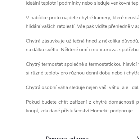
l
t
ideální teplotní podmínky nebo sleduje venkovní tep
á
ů
V nabídce proto najdete chytré kamery, které neust
d
hlídání vašich ratolestí. Vše pak vidíte přehledně v 
a
Chytrá zásuvka je užitečná hned z několika důvodů. D
na dálku světlo. Některé umí i monitorovat spotřebu 
c
í
Chytrý termostat společně s termostatickou hlavicí
si různé teploty pro různou denní dobu nebo i chytř
p
r
Chytrá osobní váha sleduje nejen vaši váhu, ale i dal
v
Pokud budete chtít zařízení z chytré domácnosti 
koupí, zda dané příslušenství Homekit podporuje.
k
y
Doprava zdarma