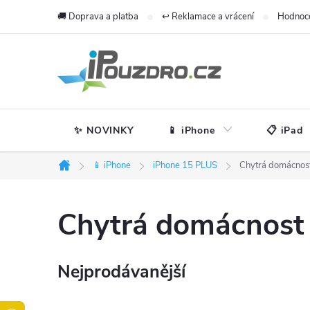
Přejít
🚚 Doprava a platba
↩️ Reklamace a vrácení
Hodnoc
na
obsah
✨ NOVINKY
📱 iPhone
📋 iPad
📱 iPhone
iPhone 15 PLUS
Chytrá domácnos
Domů
Chytrá domácnost
Nejprodávanější