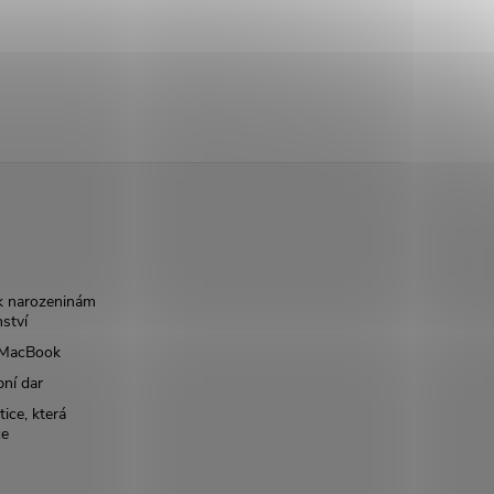
k narozeninám
nství
š MacBook
bní dar
ice, která
ce