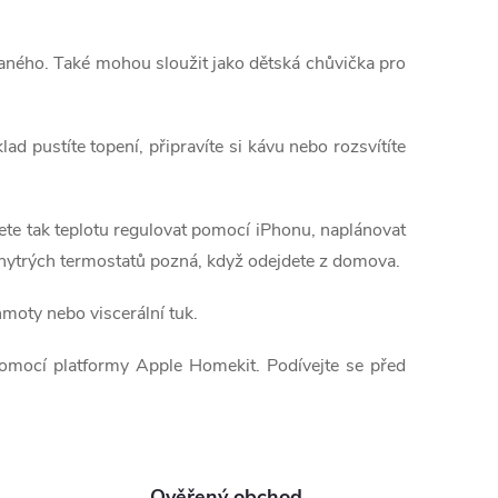
vaného. Také mohou sloužit jako dětská chůvička pro
ad pustíte topení, připravíte si kávu nebo rozsvítíte
ete tak teplotu regulovat pomocí iPhonu, naplánovat
 chytrých termostatů pozná, když odejdete z domova.
 hmoty nebo viscerální tuk.
pomocí platformy Apple Homekit. Podívejte se před
Ověřený obchod