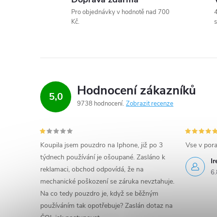
v
Pro objednávky v hodnotě nad 700
4
ý
Kč.
s
p
i
s
Hodnocení zákazníků
u
5,0
9738 hodnocení
Zobrazit recenze
Koupila jsem pouzdro na Iphone, již po 3
Vse v por
týdnech používání je ošoupané. Zasláno k
I
reklamaci, obchod odpovídá, že na
6.
mechanické poškození se záruka nevztahuje.
Na co tedy pouzdro je, když se běžným
používáním tak opotřebuje? Zaslán dotaz na