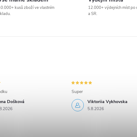
0.000+ kusů zboží ve vlastním
12.000+ výdejních míst po 
kladu.
a SR.
adku
Super
rena Došková
Viktoriia Vykhovska
8.2026
5.8.2026