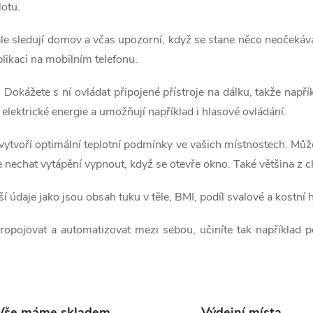
lotu.
ále sledují domov a včas upozorní, když se stane něco neočeká
aplikaci na mobilním telefonu.
okážete s ní ovládat připojené přístroje na dálku, takže napříkl
elektrické energie a umožňují například i hlasové ovládání.
 vytvoří optimální teplotní podmínky ve vašich místnostech. Můž
e nechat vytápění vypnout, když se otevře okno. Také většina z
ší údaje jako jsou obsah tuku v těle, BMI, podíl svalové a kostní
propojovat a automatizovat mezi sebou, učiníte tak například 
Vše máme skladem
Výdejní místa