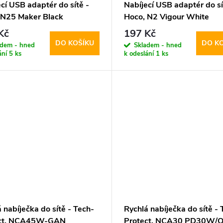
cí USB adaptér do sítě -
Nabíjecí USB adaptér do sí
 N25 Maker Black
Hoco, N2 Vigour White
Kč
197 Kč
DO KOŠÍKU
DO K
adem - hned
Skladem - hned
ání
5 ks
k odeslání
1 ks
 nabíječka do sítě - Tech-
Rychlá nabíječka do sítě - 
ect, NCA45W-GAN
Protect, NCA30 PD30W/Q