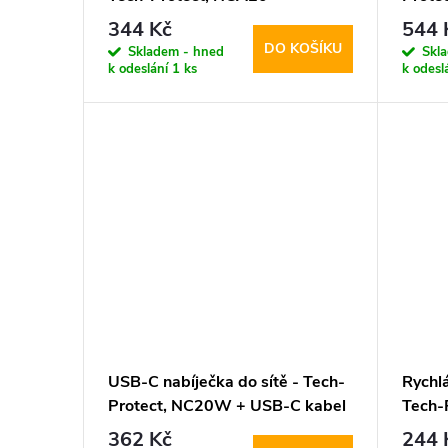
PD20W/QC3.0 + USB-C kabel
PD45W
344 Kč
544 
kabel
DO KOŠÍKU
Skladem - hned
Skl
k odeslání
1 ks
k odesl
USB-C nabíječka do sítě - Tech-
Rychlá
Protect, NC20W + USB-C kabel
Tech
Whit
362 Kč
244 