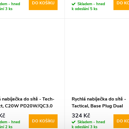
DO KOŠÍKU
DO K
adem - hned
Skladem - hned
ání
3 ks
k odeslání
5 ks
 nabíječka do sítě - Tech-
Rychlá nabíječka do sítě -
ect, C20W PD20W/QC3.0
Tactical, Base Plug Dual
 + Lightning kabel
PD20W/QC3.0 Black
Kč
324 Kč
DO KOŠÍKU
DO K
adem - hned
Skladem - hned
ání
2 ks
k odeslání
3 ks