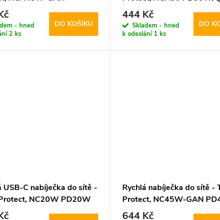
/QC3.0 + Lightning
+ Lightning kabel
Kč
444 Kč
DO KOŠÍKU
DO K
adem - hned
Skladem - hned
ání
2 ks
k odeslání
1 ks
 USB-C nabíječka do sítě -
Rychlá nabíječka do sítě - 
-Protect, NC20W PD20W
Protect, NC45W-GAN PD
e
USB-C kabel
Kč
644 Kč