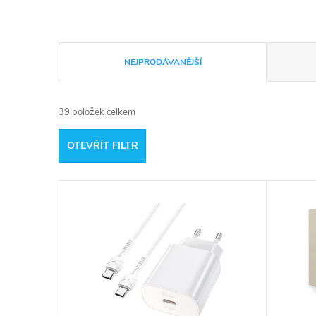
Ř
NEJPRODÁVANĚJŠÍ
a
39
položek celkem
z
OTEVŘÍT FILTR
e
V
n
ý
í
p
p
i
r