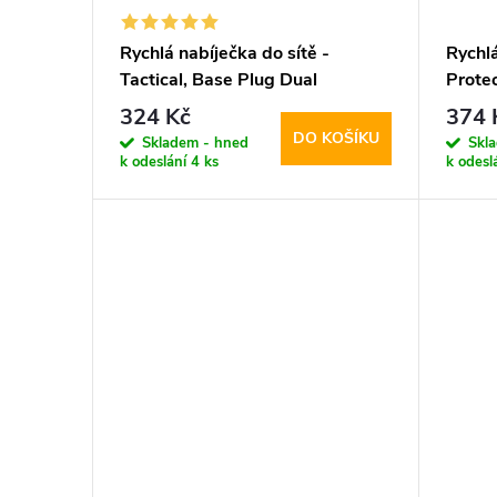
Rychlá nabíječka do sítě -
Rychlá
Tactical, Base Plug Dual
Prote
PD20W/QC3.0 White
+ Ligh
324 Kč
374 
DO KOŠÍKU
Skladem - hned
Skl
k odeslání
4 ks
k odesl