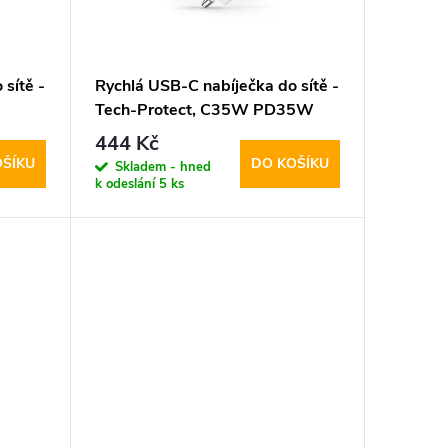
sítě -
Rychlá USB-C nabíječka do sítě -
Tech-Protect, C35W PD35W
White
444 Kč
OŠÍKU
DO KOŠÍKU
Skladem - hned
k odeslání
5 ks