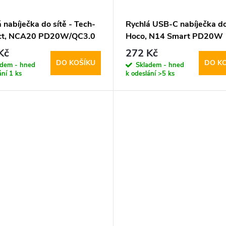
 nabíječka do sítě - Tech-
Rychlá USB-C nabíječka do 
ct, NCA20 PD20W/QC3.0
Hoco, N14 Smart PD20W
tning kabel
Kč
272 Kč
DO KOŠÍKU
DO K
adem - hned
Skladem - hned
ání
1 ks
k odeslání
>5 ks