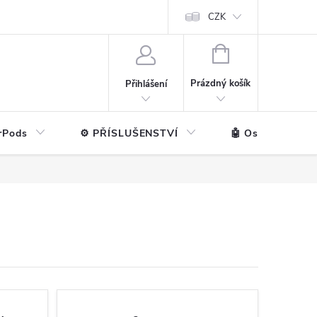
ntakt
💼 Pro firmy
CZK
NÁKUPNÍ
KOŠÍK
Prázdný košík
Přihlášení
rPods
⚙️ PŘÍSLUŠENSTVÍ
🤖 Ostatní značk