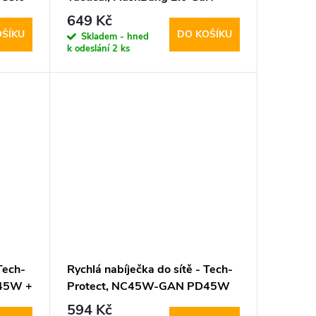
65W Black
649 Kč
OŠÍKU
DO KOŠÍKU
Skladem - hned
k odeslání
2 ks
Tech-
Rychlá nabíječka do sítě - Tech-
45W +
Protect, NC45W-GAN PD45W
Black
594 Kč