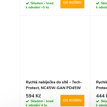
DO KOŠÍKU
Skladem - hned
Skl
k odeslání
>5 ks
k odesl
Rychlá nabíječka do sítě - Tech-
Rychlá
Protect, NC45W-GAN PD45W
Prot
White
White
594 Kč
444 
DO KOŠÍKU
Skladem - hned
Skl
k odeslání
4 ks
k odesl