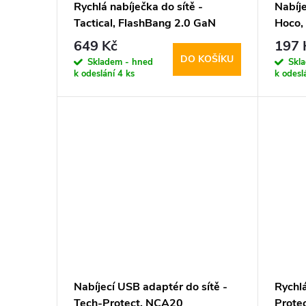
Rychlá nabíječka do sítě -
Nabíje
Tactical, FlashBang 2.0 GaN
Hoco,
65W White
649 Kč
197 
DO KOŠÍKU
Skladem - hned
Skl
k odeslání
4 ks
k odesl
Nabíjecí USB adaptér do sítě -
Rychlá
Tech-Protect, NCA20
Prot