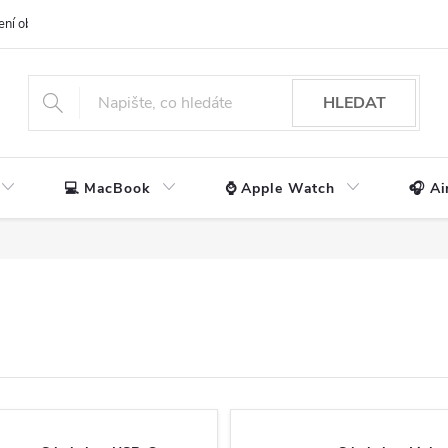
ení obchodu
📃 Obchodní podmínky
🔒 Ochrana os. údajů
📞 Ko
HLEDAT
💻 MacBook
⌚ Apple Watch
🎧 Ai