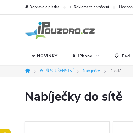
Přejít
🚚 Doprava a platba
↩️ Reklamace a vrácení
Hodnoc
na
obsah
✨ NOVINKY
📱 iPhone
📋 iPad
⚙️ PŘÍSLUŠENSTVÍ
Nabíječky
Do sítě
Domů
Nabíječky do sítě