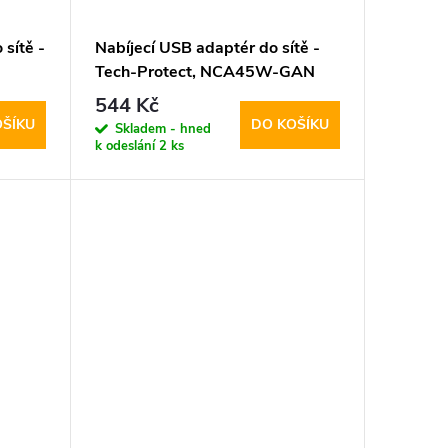
sítě -
Nabíjecí USB adaptér do sítě -
Tech-Protect, NCA45W-GAN
PD45W/QC3.0 White + USB-C
544 Kč
kabel
OŠÍKU
DO KOŠÍKU
Skladem - hned
k odeslání
2 ks