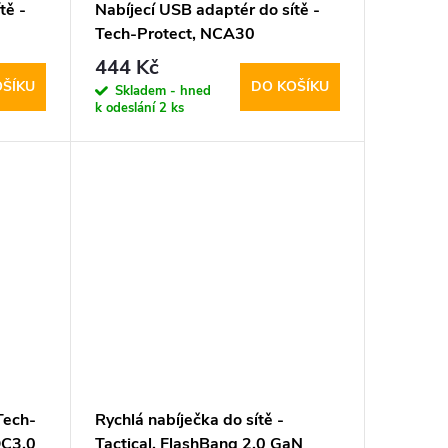
tě -
Nabíjecí USB adaptér do sítě -
Tech-Protect, NCA30
PD30W/QC3.0 + USB-C kabel
444 Kč
OŠÍKU
DO KOŠÍKU
Skladem - hned
k odeslání
2 ks
Tech-
Rychlá nabíječka do sítě -
C3.0
Tactical, FlashBang 2.0 GaN