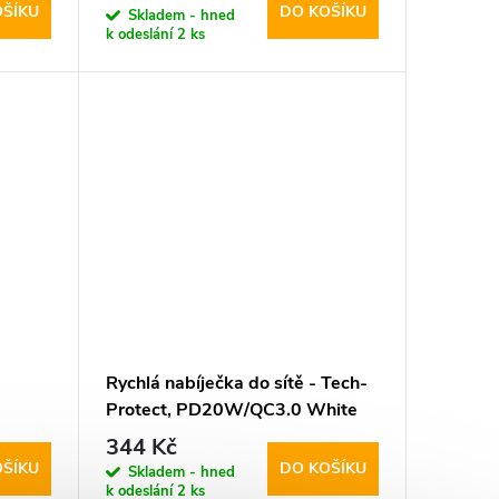
OŠÍKU
DO KOŠÍKU
Skladem - hned
k odeslání
2 ks
Rychlá nabíječka do sítě - Tech-
Protect, PD20W/QC3.0 White
344 Kč
OŠÍKU
DO KOŠÍKU
Skladem - hned
k odeslání
2 ks