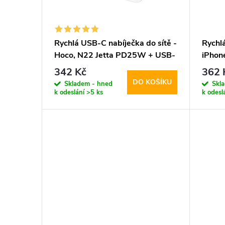
s
o
p
d
Rychlá USB-C nabíječka do sítě -
Rychlá
Hoco, N22 Jetta PD25W + USB-
iPhone
r
u
C kabel
NC20W
342 Kč
362 
DO KOŠÍKU
o
Skladem - hned
Skl
k
k odeslání
>5 ks
k odesl
d
t
u
ů
k
t
ů