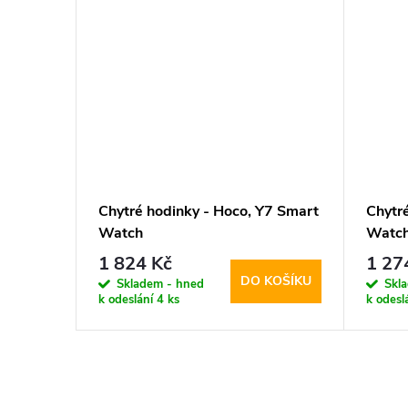
Chytré hodinky - Hoco, Y7 Smart
Chytr
Watch
Watc
1 824 Kč
1 27
DO KOŠÍKU
Skladem - hned
Skl
k odeslání
4 ks
k odesl
O