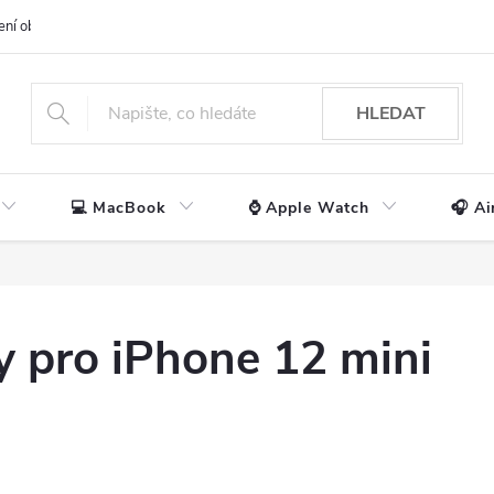
ení obchodu
📃 Obchodní podmínky
🔒 Ochrana os. údajů
📞 Ko
HLEDAT
💻 MacBook
⌚ Apple Watch
🎧 Ai
 pro iPhone 12 mini