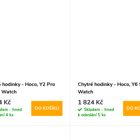
é hodinky - Hoco, Y2 Pro
Chytré hodinky - Hoco, Y6
 Watch
Watch
4 Kč
1 824 Kč
DO KOŠÍKU
DO K
adem - hned
Skladem - hned
ání
4 ks
k odeslání
5 ks