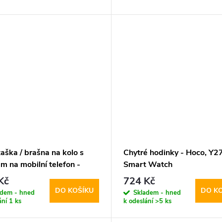
aška / brašna na kolo s
Chytré hodinky - Hoco, Y2
m na mobilní telefon -
Smart Watch
an, Sakwa XXL Black
Kč
724 Kč
DO KOŠÍKU
DO K
adem - hned
Skladem - hned
ání
1 ks
k odeslání
>5 ks