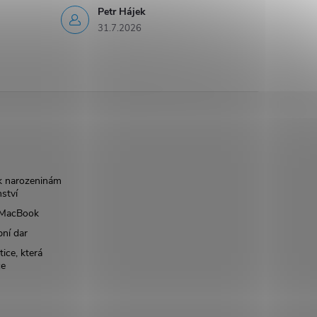
Petr Hájek
31.7.2026
k narozeninám
nství
š MacBook
bní dar
ice, která
ce