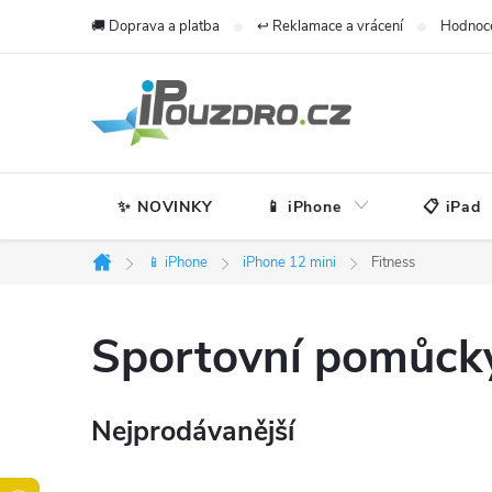
Přejít
🚚 Doprava a platba
↩️ Reklamace a vrácení
Hodnoc
na
obsah
✨ NOVINKY
📱 iPhone
📋 iPad
📱 iPhone
iPhone 12 mini
Fitness
Domů
Sportovní pomůcky
Nejprodávanější