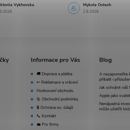
iktoriia Vykhovska
Mykola Ostash
8.2026
2.8.2026
ačky
Informace pro Vás
Blog
🚚 Doprava a platba
A nezapomeňte 
přibalit i přísluše
↩️ Reklamace a vrácení
Jak ochránit vá
Hodnocení obchodu
Apple jako svate
📃 Obchodní podmínky
Nenápadná invest
🔒 Ochrana os. údajů
může ušetřit tisí
📞 Kontakt
💼 Pro firmy