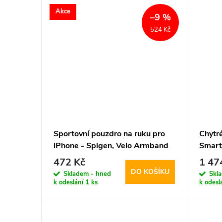
Akce
–9 %
524 Kč
Sportovní pouzdro na ruku pro
Chytr
iPhone - Spigen, Velo Armband
Smart
A703 Black
472 Kč
1 47
DO KOŠÍKU
Skladem - hned
Skl
k odeslání
1 ks
k odesl