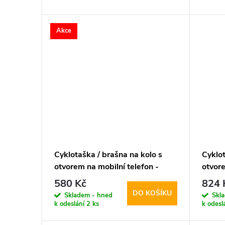
d
t
Akce
u
ů
k
t
ů
Cyklotaška / brašna na kolo s
Cyklot
otvorem na mobilní telefon -
otvore
WildMan, Sakwa V2 L Black
WildM
580 Kč
824 
DO KOŠÍKU
Skladem - hned
Skl
k odeslání
2 ks
k odesl