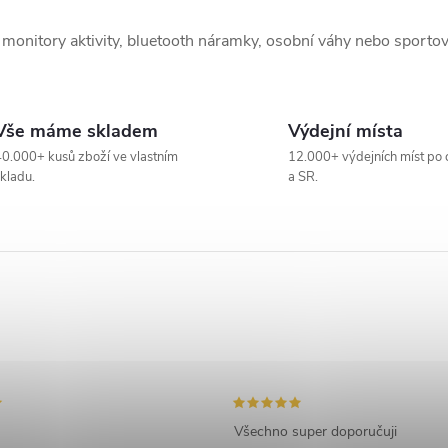
ré monitory aktivity, bluetooth náramky, osobní váhy nebo spo
Vše máme skladem
Výdejní místa
0.000+ kusů zboží ve vlastním
12.000+ výdejních míst po 
kladu.
a SR.
Všechno super doporučuji