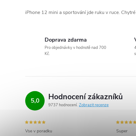
v
iPhone 12 mini a sportování jde ruku v ruce. Chyt
l
á
Doprava zdarma
d
Pro objednávky v hodnotě nad 700
4
Kč.
s
a
c
í
p
Hodnocení zákazníků
5,0
r
9737 hodnocení
Zobrazit recenze
v
k
Vse v poradku
Super