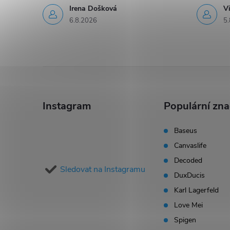
y
Irena Došková
V
6.8.2026
5.
v
ý
p
Z
i
á
Instagram
Populární zn
s
p
u
Baseus
Canvaslife
a
Decoded
Sledovat na Instagramu
t
DuxDucis
Karl Lagerfeld
í
Love Mei
Spigen