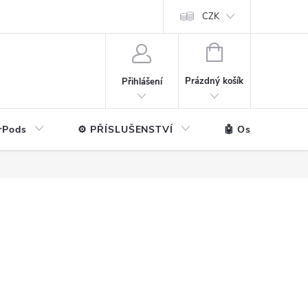
ntakt
💼 Pro firmy
CZK
NÁKUPNÍ
KOŠÍK
Prázdný košík
Přihlášení
rPods
⚙️ PŘÍSLUŠENSTVÍ
🤖 Ostatní značk