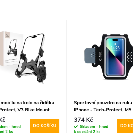
mobilu na kolo na řidítka -
Sportovní pouzdro na ruku
Protect, V3 Bike Mount
iPhone - Tech-Protect, M5
Universal Armband
Kč
374 Kč
DO KOŠÍKU
DO K
adem - hned
Skladem - hned
ání
2 ks
k odeslání
2 ks