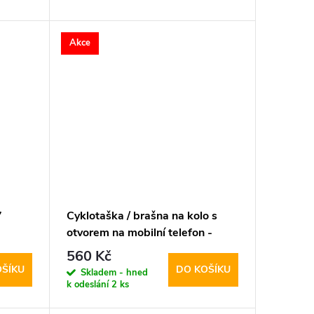
Akce
7
Cyklotaška / brašna na kolo s
otvorem na mobilní telefon -
WildMan, Sakwa V2 M Black
560 Kč
OŠÍKU
DO KOŠÍKU
Skladem - hned
k odeslání
2 ks