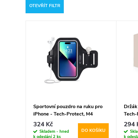
OTEVŘÍT FILTR
e
V
n
ý
í
p
p
i
r
s
o
p
d
Sportovní pouzdro na ruku pro
Držák 
iPhone - Tech-Protect, M4
Tech-
r
u
Universal Armband
324 Kč
294 
DO KOŠÍKU
o
Skladem - hned
Skl
k
k odeslání
2 ks
k odesl