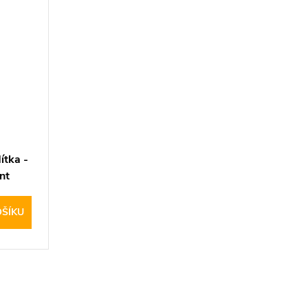
ítka -
nt
OŠÍKU