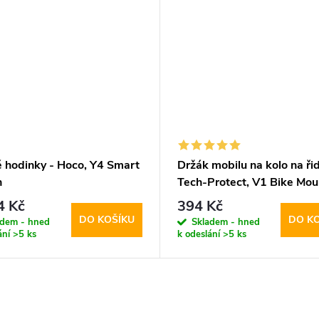
é hodinky - Hoco, Y4 Smart
Držák mobilu na kolo na řid
h
Tech-Protect, V1 Bike Mou
4 Kč
394 Kč
DO KOŠÍKU
DO K
adem - hned
Skladem - hned
ání
>5 ks
k odeslání
>5 ks