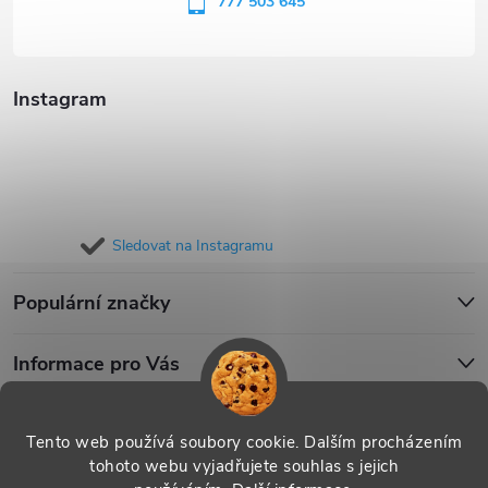
í
777 503 645
Instagram
Sledovat na Instagramu
Populární značky
Informace pro Vás
Blog
Tento web používá soubory cookie. Dalším procházením
tohoto webu vyjadřujete souhlas s jejich