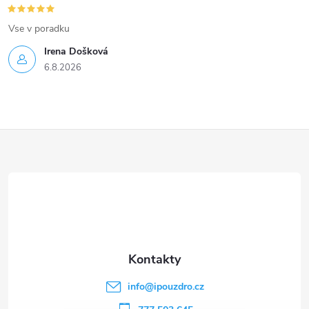
Vse v poradku
Irena Došková
6.8.2026
Z
á
p
a
t
info
@
ipouzdro.cz