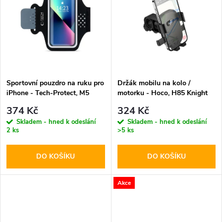
k
k
t
t
ů
ů
Sportovní pouzdro na ruku pro
Držák mobilu na kolo /
iPhone - Tech-Protect, M5
motorku - Hoco, H85 Knight
Universal Armband
374 Kč
324 Kč
Skladem - hned k odeslání
Skladem - hned k odeslání
2 ks
>5 ks
DO KOŠÍKU
DO KOŠÍKU
Akce