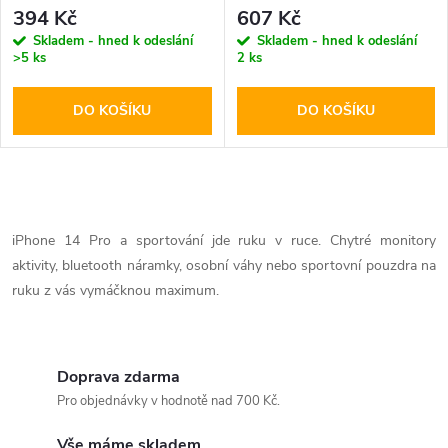
Mount
Gearlock Bike Mount
394 Kč
607 Kč
Skladem - hned k odeslání
Skladem - hned k odeslání
>5 ks
2 ks
DO KOŠÍKU
DO KOŠÍKU
O
v
iPhone 14 Pro a sportování jde ruku v ruce. Chytré monitory
aktivity, bluetooth náramky, osobní váhy nebo sportovní pouzdra na
l
ruku z vás vymáčknou maximum.
á
d
Doprava zdarma
a
Pro objednávky v hodnotě nad 700 Kč.
c
Vše máme skladem