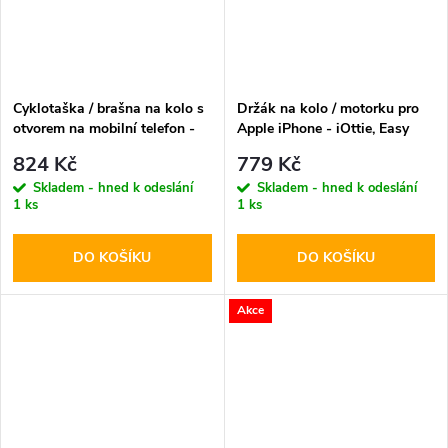
Cyklotaška / brašna na kolo s
Držák na kolo / motorku pro
otvorem na mobilní telefon -
Apple iPhone - iOttie, Easy
WildMan, Sakwa XXL Black
One Touch 4 Bike Mount
824 Kč
779 Kč
Skladem - hned k odeslání
Skladem - hned k odeslání
1 ks
1 ks
DO KOŠÍKU
DO KOŠÍKU
Akce