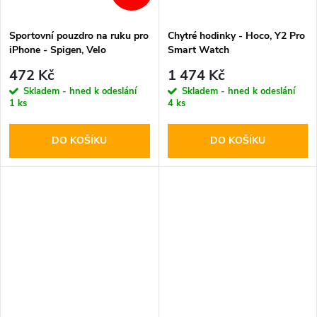
Sportovní pouzdro na ruku pro
Chytré hodinky - Hoco, Y2 Pro
iPhone - Spigen, Velo
Smart Watch
Armband A703 Black
472 Kč
1 474 Kč
Skladem - hned k odeslání
Skladem - hned k odeslání
1 ks
4 ks
DO KOŠÍKU
DO KOŠÍKU