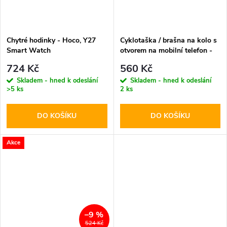
Chytré hodinky - Hoco, Y27
Cyklotaška / brašna na kolo s
Smart Watch
otvorem na mobilní telefon -
WildMan, Sakwa V2 M Black
724 Kč
560 Kč
Skladem - hned k odeslání
Skladem - hned k odeslání
>5 ks
2 ks
DO KOŠÍKU
DO KOŠÍKU
Akce
–9 %
524 Kč