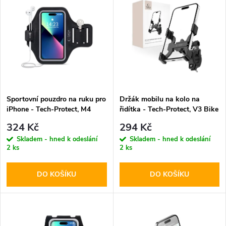
z
ý
Abecedně
e
p
n
i
í
s
p
Sportovní pouzdro na ruku pro
Držák mobilu na kolo na
iPhone - Tech-Protect, M4
řidítka - Tech-Protect, V3 Bike
p
Universal Armband
Mount
r
324 Kč
294 Kč
r
Skladem - hned k odeslání
Skladem - hned k odeslání
2 ks
2 ks
o
o
DO KOŠÍKU
DO KOŠÍKU
d
d
u
u