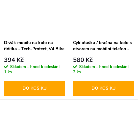
Držák mobilu na kolo na
Cyklotaška / brašna na kolo s
řidítka - Tech-Protect, V4 Bike
otvorem na mobilní telefon -
Mount
WildMan, Sakwa V2 L Black
394 Kč
580 Kč
Skladem - hned k odeslání
Skladem - hned k odeslání
1 ks
2 ks
DO KOŠÍKU
DO KOŠÍKU