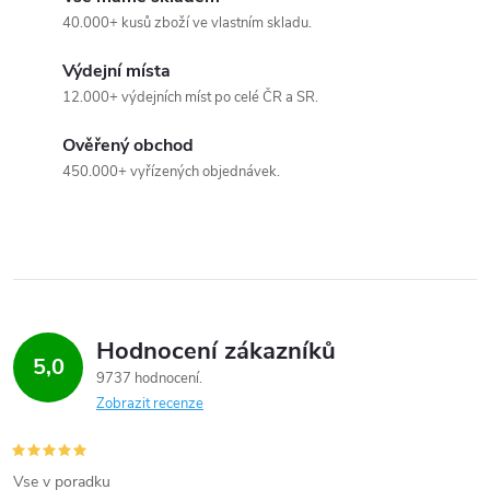
40.000+ kusů zboží ve vlastním skladu.
í
Výdejní místa
p
12.000+ výdejních míst po celé ČR a SR.
r
Ověřený obchod
v
450.000+ vyřízených objednávek.
k
y
v
ý
Hodnocení zákazníků
5,0
9737 hodnocení
p
Zobrazit recenze
i
s
Vse v poradku