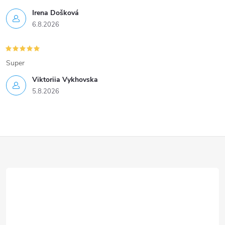
u
Irena Došková
6.8.2026
Super
Viktoriia Vykhovska
5.8.2026
Z
á
p
a