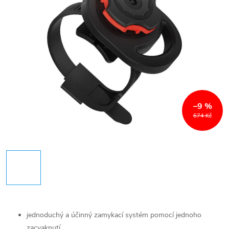
–9 %
674 Kč
jednoduchý a účinný zamykací systém pomocí jednoho
zacvaknutí