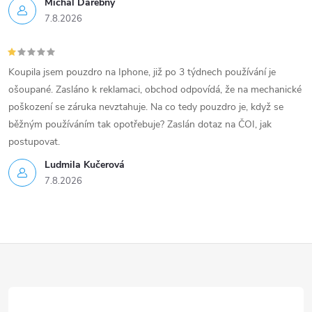
Michal Darebny
7.8.2026
Koupila jsem pouzdro na Iphone, již po 3 týdnech používání je
ošoupané. Zasláno k reklamaci, obchod odpovídá, že na mechanické
poškození se záruka nevztahuje. Na co tedy pouzdro je, když se
běžným používáním tak opotřebuje? Zaslán dotaz na ČOI, jak
postupovat.
Ludmila Kučerová
7.8.2026
Z
á