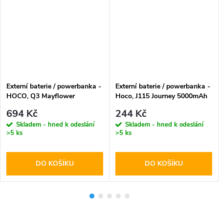
Externí baterie / powerbanka -
Externí baterie / powerbanka -
HOCO, Q3 Mayflower
Hoco, J115 Journey 5000mAh
PD20W+QC3.0 10000mAh
White
694 Kč
244 Kč
Black
Skladem - hned k odeslání
Skladem - hned k odeslání
>5 ks
>5 ks
DO KOŠÍKU
DO KOŠÍKU