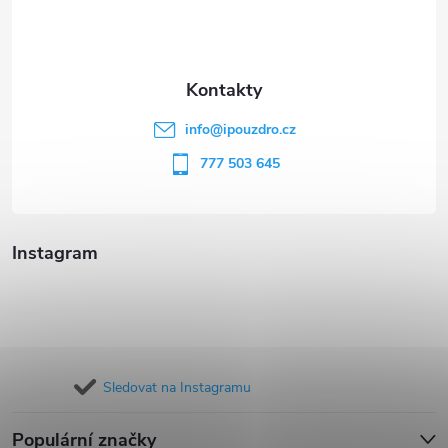
p
a
t
info
@
ipouzdro.cz
í
777 503 645
Instagram
Sledovat na Instagramu
Populární značky