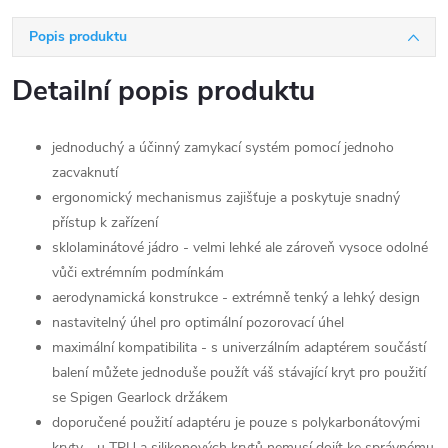
Popis produktu
Detailní popis produktu
jednoduchý a účinný zamykací systém pomocí jednoho
zacvaknutí
ergonomický mechanismus zajišťuje a poskytuje snadný
přístup k zařízení
sklolaminátové jádro - velmi lehké ale zároveň vysoce odolné
vůči extrémním podmínkám
aerodynamická konstrukce - extrémně tenký a lehký design
nastavitelný úhel pro optimální pozorovací úhel
maximální kompatibilita - s univerzálním adaptérem součástí
balení můžete jednoduše použít váš stávající kryt pro použití
se Spigen Gearlock držákem
doporučené použití adaptéru je pouze s polykarbonátovými
kryty - u TPU a silikonových krytů nemusí dojít ke správnému