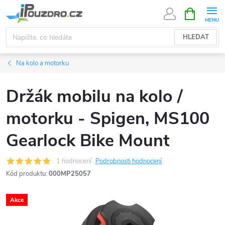
Přejít
NÁKUPNÍ
KOŠÍK
na
obsah
HLEDAT
Na kolo a motorku
Držák mobilu na kolo /
motorku - Spigen, MS100
Gearlock Bike Mount
1 hodnocení
Podrobnosti hodnocení
Kód produktu:
000MP25057
Akce