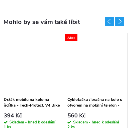
Akce
Držák mobilu na kolo na
Cyklotaška / brašna na kolo s
řidítka - Tech-Protect, V4 Bike
otvorem na mobilní telefon -
Mount
WildMan, Sakwa V2 M Black
394 Kč
560 Kč
Skladem - hned k odeslání
Skladem - hned k odeslání
1 ks
2 ks