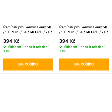
Řemínek pro Garmin Fenix 5X
Řemínek pro Garmin Fenix 5X
/ 5X PLUS / 6X / 6X PRO / 7X /
/ 5X PLUS / 6X / 6X PRO / 7X /
8 (51mm) - Tech-Protect,
8 (51mm) - Tech-Protect,
394 Kč
394 Kč
Silicone Black
Silicone Line Red
Skladem - hned k odeslání
Skladem - hned k odeslání
1 ks
2 ks
DO KOŠÍKU
DO KOŠÍKU