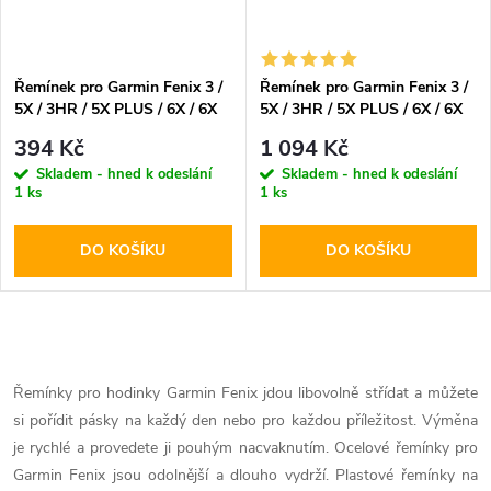
Řemínek pro Garmin Fenix 3 /
Řemínek pro Garmin Fenix 3 /
5X / 3HR / 5X PLUS / 6X / 6X
5X / 3HR / 5X PLUS / 6X / 6X
PRO / 7X - Tech-Protect,
PRO / 7X - Tech-Protect,
394 Kč
1 094 Kč
Iconband Black
SteelBand Black
Skladem - hned k odeslání
Skladem - hned k odeslání
1 ks
1 ks
DO KOŠÍKU
DO KOŠÍKU
O
v
Řemínky pro hodinky Garmin Fenix jdou libovolně střídat a můžete
si pořídit pásky na každý den nebo pro každou příležitost. Výměna
l
je rychlé a provedete ji pouhým nacvaknutím. Ocelové řemínky pro
á
Garmin Fenix jsou odolnější a dlouho vydrží. Plastové řemínky na