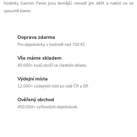
hodinky Garmin Fenix jsou levnější, nevadí jim déšť a nabízí se ve
d
spoustě barev.
a
c
Doprava zdarma
í
Pro objednávky v hodnotě nad 700 Kč.
p
Vše máme skladem
40.000+ kusů zboží ve vlastním skladu.
r
Výdejní místa
v
12.000+ výdejních míst po celé ČR a SR.
k
Ověřený obchod
y
450.000+ vyřízených objednávek.
v
ý