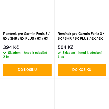
Řemínek pro Garmin Fenix 3 /
Řemínek pro Garmin Fenix 3 /
5X / 3HR / 5X PLUS / 6X / 6X
5X / 3HR / 5X PLUS / 6X / 6X
PRO / 7X - Tech-Protect,
PRO / 7X - Tech-Protect,
394 Kč
504 Kč
Iconband Army Green
Smooth Black
Skladem - hned k odeslání
Skladem - hned k odeslání
2 ks
1 ks
DO KOŠÍKU
DO KOŠÍKU