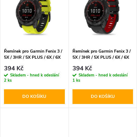
k
k
t
t
ů
ů
Řemínek pro Garmin Fenix 3 /
Řemínek pro Garmin Fenix 3 /
5X / 3HR / 5X PLUS / 6X / 6X
5X / 3HR / 5X PLUS / 6X / 6X
PRO / 7X - Tech-Protect,
PRO / 7X - Tech-Protect,
394 Kč
394 Kč
Iconband Pro Lime/Black
Iconband Pro Black/Red
Skladem - hned k odeslání
Skladem - hned k odeslání
2 ks
1 ks
DO KOŠÍKU
DO KOŠÍKU