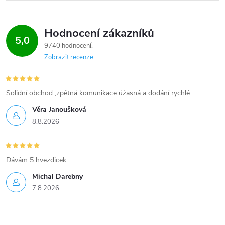
p
i
Hodnocení zákazníků
5,0
9740 hodnocení
s
Zobrazit recenze
u
Solidní obchod ,zpětná komunikace úžasná a dodání rychlé
Věra Janoušková
8.8.2026
Dávám 5 hvezdicek
Michal Darebny
7.8.2026