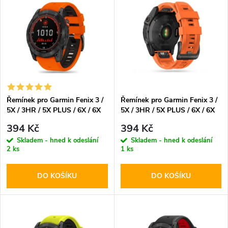
z
ý
Abecedně
e
p
n
i
í
s
p
Řemínek pro Garmin Fenix 3 /
Řemínek pro Garmin Fenix 3 /
5X / 3HR / 5X PLUS / 6X / 6X
5X / 3HR / 5X PLUS / 6X / 6X
p
PRO / 7X - Tech-Protect,
PRO / 7X - Tech-Protect,
r
394 Kč
394 Kč
Iconband Pro Orange/Black
Iconband Orange
r
Skladem - hned k odeslání
Skladem - hned k odeslání
2 ks
1 ks
o
o
DO KOŠÍKU
DO KOŠÍKU
d
d
u
u