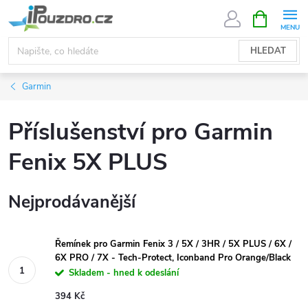
Přejít
NÁKUPNÍ
KOŠÍK
na
obsah
HLEDAT
Garmin
Příslušenství pro Garmin
Fenix 5X PLUS
Nejprodávanější
Řemínek pro Garmin Fenix 3 / 5X / 3HR / 5X PLUS / 6X /
6X PRO / 7X - Tech-Protect, Iconband Pro Orange/Black
Skladem - hned k odeslání
394 Kč