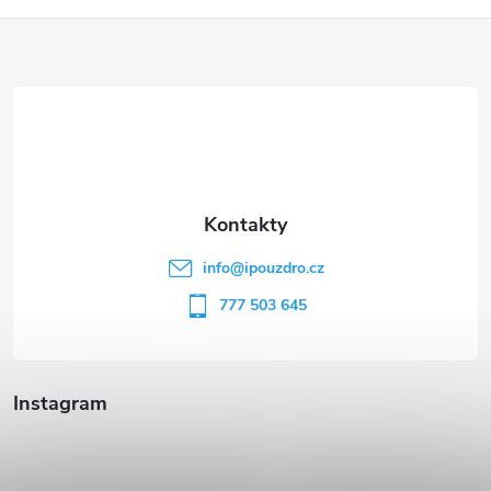
Z
á
p
a
t
info
@
ipouzdro.cz
í
777 503 645
Instagram