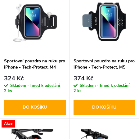
z
ý
Abecedně
e
p
n
i
í
s
p
Sportovní pouzdro na ruku pro
Sportovní pouzdro na ruku pro
iPhone - Tech-Protect, M4
iPhone - Tech-Protect, M5
p
Universal Armband
Universal Armband
r
324 Kč
374 Kč
r
Skladem - hned k odeslání
Skladem - hned k odeslání
2 ks
2 ks
o
o
DO KOŠÍKU
DO KOŠÍKU
d
d
u
Akce
u