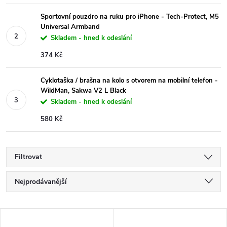
Sportovní pouzdro na ruku pro iPhone - Tech-Protect, M5
Universal Armband
Skladem - hned k odeslání
374 Kč
Cyklotaška / brašna na kolo s otvorem na mobilní telefon -
WildMan, Sakwa V2 L Black
Skladem - hned k odeslání
580 Kč
Filtrovat
Ř
Nejprodávanější
a
Nejlevnější
V
Nejdražší