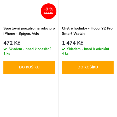
–9 %
524 Kč
Sportovní pouzdro na ruku pro
Chytré hodinky - Hoco, Y2 Pro
iPhone - Spigen, Velo
Smart Watch
Armband A703 Black
472 Kč
1 474 Kč
Skladem - hned k odeslání
Skladem - hned k odeslání
1 ks
4 ks
DO KOŠÍKU
DO KOŠÍKU