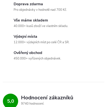
d
Doprava zdarma
a
Pro objednávky v hodnotě nad 700 Kč.
c
Vše máme skladem
40.000+ kusů zboží ve vlastním skladu.
í
Výdejní místa
p
12.000+ výdejních míst po celé ČR a SR.
r
Ověřený obchod
v
450.000+ vyřízených objednávek.
k
y
v
ý
Hodnocení zákazníků
5,0
9740 hodnocení
p