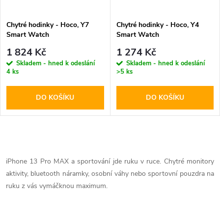
Chytré hodinky - Hoco, Y7
Chytré hodinky - Hoco, Y4
Smart Watch
Smart Watch
1 824 Kč
1 274 Kč
Skladem - hned k odeslání
Skladem - hned k odeslání
4 ks
>5 ks
DO KOŠÍKU
DO KOŠÍKU
O
v
iPhone 13 Pro MAX a sportování jde ruku v ruce. Chytré monitory
aktivity, bluetooth náramky, osobní váhy nebo sportovní pouzdra na
l
ruku z vás vymáčknou maximum.
á