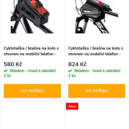
k
k
t
t
ů
ů
Cyklotaška / brašna na kolo s
Cyklotaška / brašna na kolo s
otvorem na mobilní telefon -
otvorem na mobilní telefon -
WildMan, Sakwa V2 L Black
WildMan, Sakwa XXL Black
580 Kč
824 Kč
Skladem - hned k odeslání
Skladem - hned k odeslání
2 ks
1 ks
DO KOŠÍKU
DO KOŠÍKU
Akce