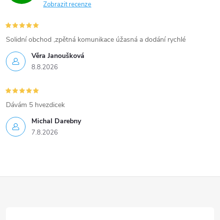
Zobrazit recenze
i
s
Solidní obchod ,zpětná komunikace úžasná a dodání rychlé
u
Věra Janoušková
8.8.2026
Dávám 5 hvezdicek
Michal Darebny
7.8.2026
Z
á