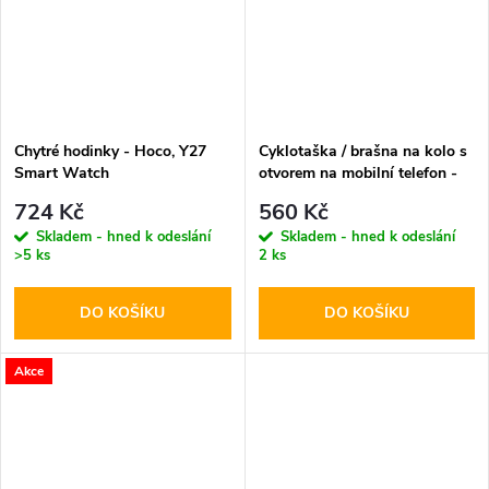
Chytré hodinky - Hoco, Y27
Cyklotaška / brašna na kolo s
Smart Watch
otvorem na mobilní telefon -
WildMan, Sakwa V2 M Black
724 Kč
560 Kč
Skladem - hned k odeslání
Skladem - hned k odeslání
>5 ks
2 ks
DO KOŠÍKU
DO KOŠÍKU
Akce