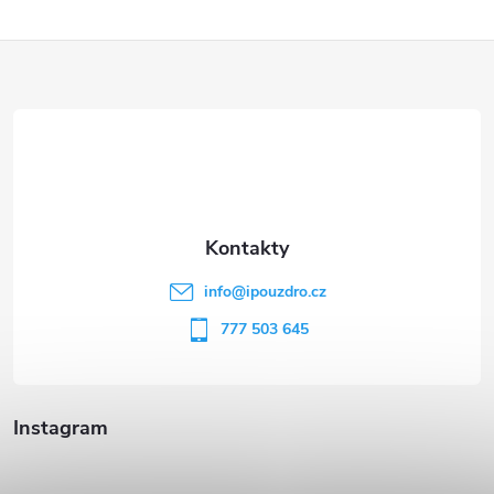
Z
á
p
a
t
info
@
ipouzdro.cz
í
777 503 645
Instagram