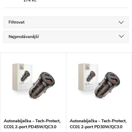
274 Kč
Filtrovat
Ř
Nejprodávanější
a
Nejlevnější
V
Nejdražší
z
ý
Abecedně
e
p
n
i
í
s
p
Autonabíječka - Tech-Protect,
Autonabíječka - Tech-Protect,
CC01 2-port PD45W/QC3.0
CC01 2-port PD30W/QC3.0