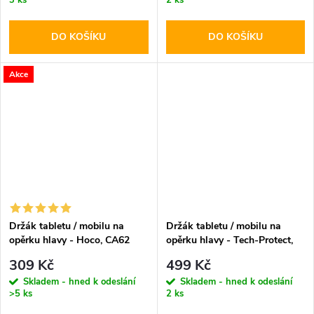
3 ks
2 ks
DO KOŠÍKU
DO KOŠÍKU
Akce
Držák tabletu / mobilu na
Držák tabletu / mobilu na
opěrku hlavy - Hoco, CA62
opěrku hlavy - Tech-Protect,
Handsome
V2 Stretchable
309 Kč
499 Kč
Skladem - hned k odeslání
Skladem - hned k odeslání
>5 ks
2 ks