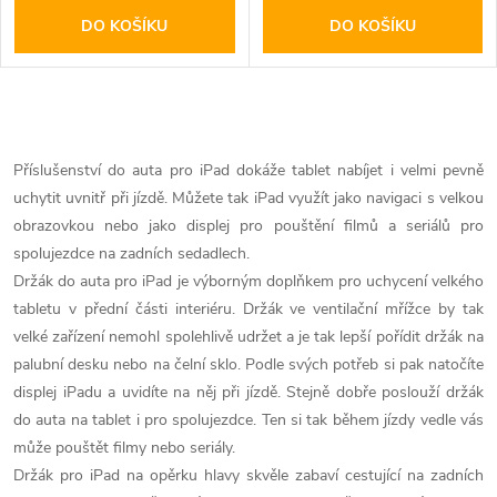
DO KOŠÍKU
DO KOŠÍKU
O
v
Příslušenství do auta pro iPad dokáže tablet nabíjet i velmi pevně
uchytit uvnitř při jízdě. Můžete tak iPad využít jako navigaci s velkou
l
obrazovkou nebo jako displej pro pouštění filmů a seriálů pro
á
spolujezdce na zadních sedadlech.
Držák do auta pro iPad je výborným doplňkem pro uchycení velkého
d
tabletu v přední části interiéru. Držák ve ventilační mřížce by tak
velké zařízení nemohl spolehlivě udržet a je tak lepší pořídit držák na
a
palubní desku nebo na čelní sklo. Podle svých potřeb si pak natočíte
c
displej iPadu a uvidíte na něj při jízdě. Stejně dobře poslouží držák
do auta na tablet i pro spolujezdce. Ten si tak během jízdy vedle vás
í
může pouštět filmy nebo seriály.
p
Držák pro iPad na opěrku hlavy skvěle zabaví cestující na zadních