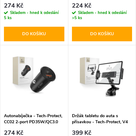
p
r
274 Kč
224 Kč
r
Skladem - hned k odeslání
Skladem - hned k odeslání
5 ks
>5 ks
o
o
DO KOŠÍKU
DO KOŠÍKU
d
d
u
u
k
k
t
t
ů
ů
Autonabíječka - Tech-Protect,
Držák tabletu do auta s
CC02 2-port PD35W/QC3.0
přísavkou - Tech-Protect, V4
Windshield & Dashboard
274 Kč
399 Kč