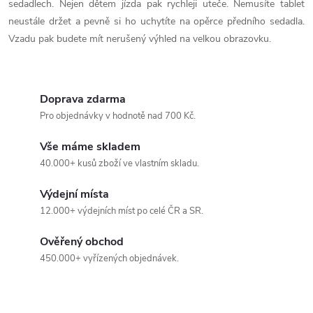
sedadlech. Nejen dětem jízda pak rychleji uteče. Nemusíte tablet
r
neustále držet a pevně si ho uchytíte na opěrce předního sedadla.
Vzadu pak budete mít nerušený výhled na velkou obrazovku.
v
k
y
Doprava zdarma
Pro objednávky v hodnotě nad 700 Kč.
v
Vše máme skladem
ý
40.000+ kusů zboží ve vlastním skladu.
p
Výdejní místa
i
12.000+ výdejních míst po celé ČR a SR.
s
Ověřený obchod
450.000+ vyřízených objednávek.
u