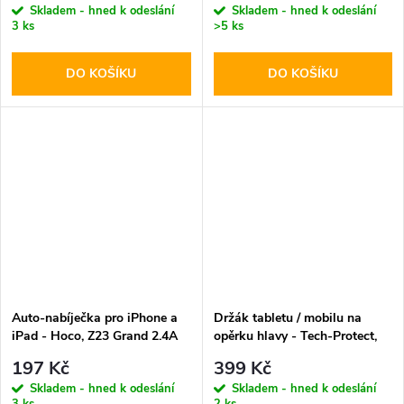
Skladem - hned k odeslání
Skladem - hned k odeslání
3 ks
>5 ks
DO KOŠÍKU
DO KOŠÍKU
Auto-nabíječka pro iPhone a
Držák tabletu / mobilu na
iPad - Hoco, Z23 Grand 2.4A
opěrku hlavy - Tech-Protect,
V1 Stretchable
197 Kč
399 Kč
Skladem - hned k odeslání
Skladem - hned k odeslání