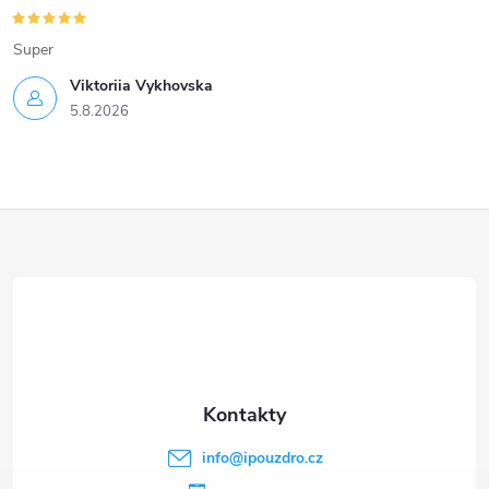
Super
Viktoriia Vykhovska
5.8.2026
Z
á
p
a
t
info
@
ipouzdro.cz