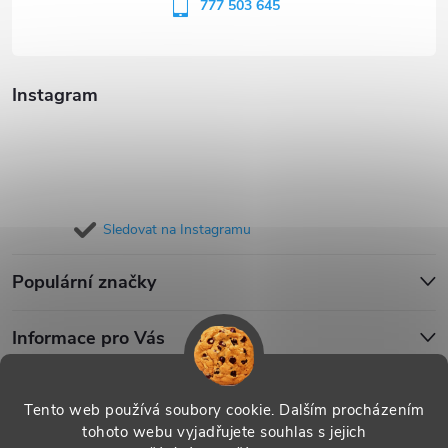
í
777 503 645
Instagram
Sledovat na Instagramu
Populární značky
Informace pro Vás
Blog
Tento web používá soubory cookie. Dalším procházením
tohoto webu vyjadřujete souhlas s jejich