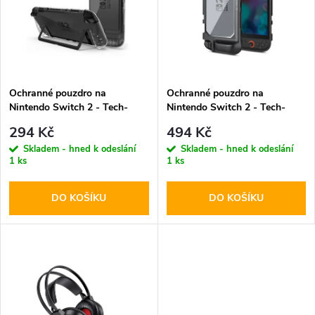
p
n
i
í
s
p
Ochranné pouzdro na
Ochranné pouzdro na
Nintendo Switch 2 - Tech-
Nintendo Switch 2 - Tech-
p
Protect, FlexAir Clear
Protect, Magmat Black
r
294 Kč
494 Kč
r
Skladem - hned k odeslání
Skladem - hned k odeslání
1 ks
1 ks
o
o
DO KOŠÍKU
DO KOŠÍKU
d
d
u
u
k
k