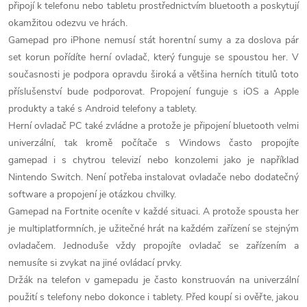
á
připojí k telefonu nebo tabletu prostřednictvím bluetooth a poskytují
okamžitou odezvu ve hrách.
d
Gamepad pro iPhone nemusí stát horentní sumy a za doslova pár
set korun pořídíte herní ovladač, který funguje se spoustou her. V
a
současnosti je podpora opravdu široká a většina herních titulů toto
c
příslušenství bude podporovat. Propojení funguje s iOS a Apple
produkty a také s Android telefony a tablety.
í
Herní ovladač PC také zvládne a protože je připojení bluetooth velmi
p
univerzální, tak kromě počítače s Windows často propojíte
gamepad i s chytrou televizí nebo konzolemi jako je například
r
Nintendo Switch. Není potřeba instalovat ovladače nebo dodatečný
software a propojení je otázkou chvilky.
v
Gamepad na Fortnite oceníte v každé situaci. A protože spousta her
k
je multiplatformních, je užitečné hrát na každém zařízení se stejným
ovladačem. Jednoduše vždy propojíte ovladač se zařízením a
y
nemusíte si zvykat na jiné ovládací prvky.
v
Držák na telefon v gamepadu je často konstruován na univerzální
použití s telefony nebo dokonce i tablety. Před koupí si ověřte, jakou