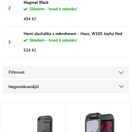
Magmat Black
Skladem - hned k odeslání
494 Kč
Herní sluchátka s mikrofonem - Hoco, W105 Joyful Red
Skladem - hned k odeslání
524 Kč
Filtrovat
Ř
Nejprodávanější
a
Nejlevnější
V
Nejdražší
z
ý
Abecedně
e