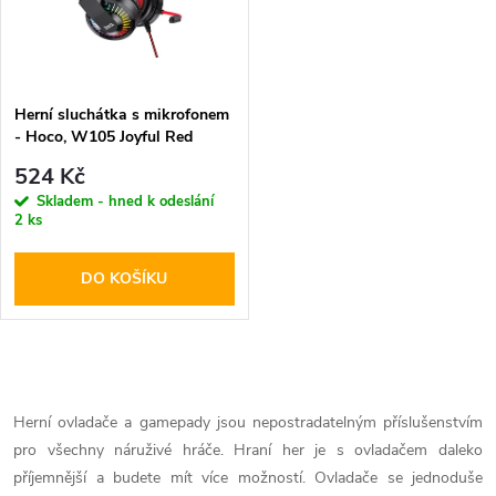
t
t
ů
ů
Herní sluchátka s mikrofonem
- Hoco, W105 Joyful Red
524 Kč
Skladem - hned k odeslání
2 ks
DO KOŠÍKU
O
v
Herní ovladače a gamepady jsou nepostradatelným příslušenstvím
pro všechny náruživé hráče. Hraní her je s ovladačem daleko
l
příjemnější a budete mít více možností. Ovladače se jednoduše