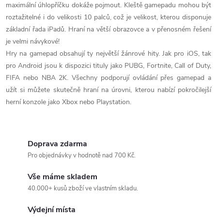
ý
maximální úhlopříčku dokáže pojmout. Kleště gamepadu mohou být
roztažitelné i do velikosti 10 palců, což je velikost, kterou disponuje
p
základní řada iPadů. Hraní na větší obrazovce a v přenosném řešení
i
je velmi návykové!
Hry na gamepad obsahují ty největší žánrové hity. Jak pro iOS, tak
s
pro Android jsou k dispozici tituly jako PUBG, Fortnite, Call of Duty,
u
FIFA nebo NBA 2K. Všechny podporují ovládání přes gamepad a
užít si můžete skutečně hraní na úrovni, kterou nabízí pokročilejší
herní konzole jako Xbox nebo Playstation.
Doprava zdarma
Pro objednávky v hodnotě nad 700 Kč.
Vše máme skladem
40.000+ kusů zboží ve vlastním skladu.
Výdejní místa